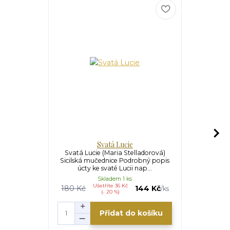
Svatá Lucie
Eucharist
Svatá Lucie (Maria Stelladorová)
Eucharist
Sicilská mučednice Podrobný popis
(Francesco d
úcty ke svaté Lucii nap...
(1194
Skladem 1 ks
Ušetříte 36 Kč
180 Kč
144 Kč
/
ks
(- 20 %)
Přidat do košíku