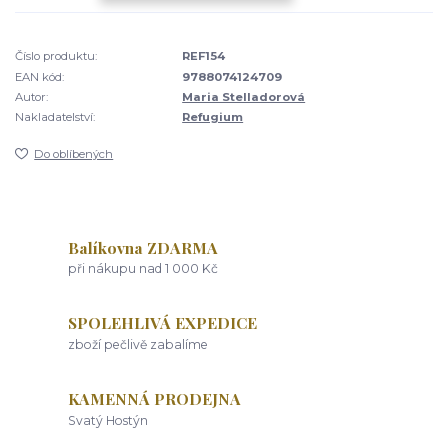
Číslo produktu:
REF154
EAN kód:
9788074124709
Autor:
Maria Stelladorová
Nakladatelství:
Refugium
Do oblíbených
Balíkovna ZDARMA
při nákupu nad 1 000 Kč
SPOLEHLIVÁ EXPEDICE
zboží pečlivě zabalíme
KAMENNÁ PRODEJNA
Svatý Hostýn