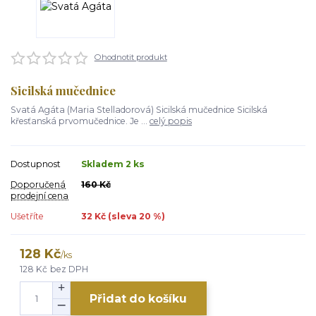
Ohodnotit produkt
Sicilská mučednice
Svatá Agáta (Maria Stelladorová) Sicilská mučednice Sicilská
křesťanská prvomučednice. Je ...
celý popis
Dostupnost
Skladem 2 ks
Doporučená
160 Kč
prodejní cena
Ušetříte
32 Kč (sleva
20
%)
128 Kč
/
ks
128 Kč
bez DPH
Přidat do košíku