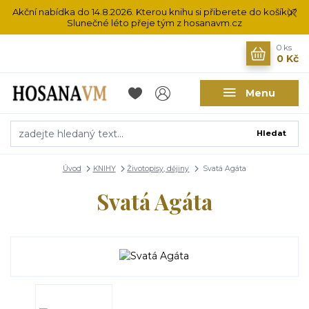
Akční nabídka do 14.8.2026. Kterou knihu si přiberete do košíku?
Slunečné léto přeje tým z hosanavm.cz
0
ks
0 Kč
Menu
Hledat
Úvod
KNIHY
Životopisy, dějiny
Svatá Agáta
Svatá Agáta