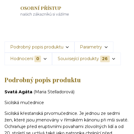
OSOBNÍ PŘÍSTUP
našich zákazníků si vážíme
Podrobný popis produktu
Parametry
Hodnocení
0
Související produkty
26
Podrobný popis produktu
Svatá Agáta
(Maria Stelladorová)
Sicilská mučednice
Sicilská křesťanská prvomučednice. Je jednou ze sedmi
žen, které jsou jmenovány v římském kánonu při mši svaté.
Ochraňuje před eruptivními povahami zlovolných lidí a od
20. století se uctívá také jako patronka chránící před