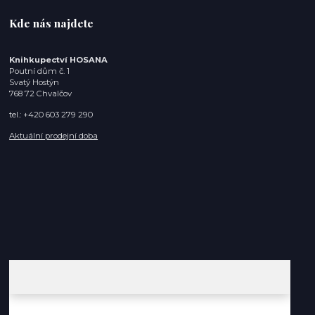
Kde nás najdete
Knihkupectví HOSANA
Poutní dům č. 1
Svatý Hostýn
768 72 Chvalčov
tel.: +420 603 279 290
Aktuální prodejní doba