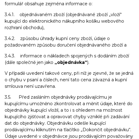
formulář obsahuje zejména informace o:
3.4.1. objednávaném zboží (objednávané zboží „vloží“
kupující do elektronického nákupního košíku webového
rozhraní obchodu),
3.4.2. způsobu úhrady kupní ceny zboží, údaje o
požadovaném způsobu doručení objednávaného zboží a
3.4.3. informace o nákladech spojených s dodáním zboží
(dále společně jen jako
„objednávka“
).
V případě uvedení takové ceny, při níž je zjevné, že se jedná
o chybu v psaní a číslech, není tato cena závazná a kupní
smlouva není uzavřena.
3.5. Před zasláním objednávky prodávajícímu je
kupujícímu umožněno zkontrolovat a měnit údaje, které do
objednávky kupující vložil, a to i s ohledem na možnost
kupujícího zjišťovat a opravovat chyby vzniklé při zadávání
dat do objednávky. Objednávku odešle kupující
prodávajícímu kliknutím na tlačítko „Dokončit objednávku“.
Údaje uvedené v objednávce jsou prodávajícím považovány