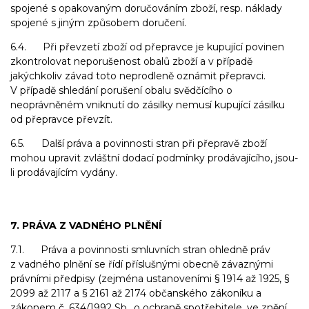
spojené s opakovaným doručováním zboží, resp. náklady
spojené s jiným způsobem doručení.
6.4. Při převzetí zboží od přepravce je kupující povinen
zkontrolovat neporušenost obalů zboží a v případě
jakýchkoliv závad toto neprodleně oznámit přepravci.
V případě shledání porušení obalu svědčícího o
neoprávněném vniknutí do zásilky nemusí kupující zásilku
od přepravce převzít.
6.5. Další práva a povinnosti stran při přepravě zboží
mohou upravit zvláštní dodací podmínky prodávajícího, jsou-
li prodávajícím vydány.
7. PRÁVA Z VADNÉHO PLNĚNÍ
7.1. Práva a povinnosti smluvních stran ohledně práv
z vadného plnění se řídí příslušnými obecně závaznými
právními předpisy (zejména ustanoveními § 1914 až 1925, §
2099 až 2117 a § 2161 až 2174 občanského zákoníku a
zákonem č. 634/1992 Sb., o ochraně spotřebitele, ve znění