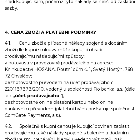
hradí kupující sám, přičemž tyto náklady se neliší od základní
sazby.
4. CENA ZBOŽÍ A PLATEBNÍ PODMÍNKY
4.1. Cenu zboží a případné náklady spojené s dodáním
zboží dle kupní smlouvy může kupující uhradit
prodávajícímu následujícími způsoby:
v hotovosti v provozovně prodávajícího na adrese:
Knihkupectví HOSANA, Poutní dům č. 1, Svatý Hostýn, 768
72 Chvalčov;
bezhotovostně převodem na účet prodávajícího č.
2201187878/2010, vedený u společnosti Fio banka, a.s. (dále
jen
„účet prodávajícího“
);
bezhotovostně online platební kartou nebo online
bankovním převodem (platební bránu poskytuje společnost
ComGate Payments, a.s.).
4.2. Společně s kupní cenou je kupující povinen zaplatit
prodávajícímu také náklady spojené s balením a dodáním
zboží ve smluvené výši. Není-li uvedeno výslovně jinak,