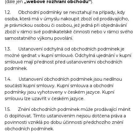
(dále jen
„webové rozhraní obchodu“
).
1.2. Obchodní podmínky se nevztahují na případy, kdy
osoba, která má v úmyslu nakoupit zboží od prodávajícího,
je právnickou osobou či osobou, jež jedná při objednávání
zboží v rámci své podnikatelské činnosti nebo v rámci svého
samostatného výkonu povolání.
1.3. Ustanovení odchylná od obchodních podmínek je
možné sjednat v kupní smlouvě. Odchylná ujednání v kupní
smlouvě mají přednost před ustanoveními obchodních
podmínek.
1.4. Ustanovení obchodních podmínek jsou nedílnou
součástí kupní smlouvy. Kupní smlouva a obchodní
podmínky jsou vyhotoveny v českém jazyce. Kupní
smlouvu lze uzavřít v českém jazyce.
1.5. Znění obchodních podmínek může prodávající měnit
či doplňovat. Tímto ustanovením nejsou dotčena práva a
povinnosti vzniklá po dobu účinnosti předchozího znění
obchodních podmínek.