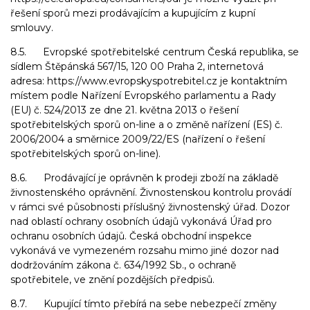
řešení sporů mezi prodávajícím a kupujícím z kupní
smlouvy.
8.5. Evropské spotřebitelské centrum Česká republika, se
sídlem Štěpánská 567/15, 120 00 Praha 2, internetová
adresa: https://www.evropskyspotrebitel.cz je kontaktním
místem podle Nařízení Evropského parlamentu a Rady
(EU) č. 524/2013 ze dne 21. května 2013 o řešení
spotřebitelských sporů on-line a o změně nařízení (ES) č.
2006/2004 a směrnice 2009/22/ES (nařízení o řešení
spotřebitelských sporů on-line).
8.6. Prodávající je oprávněn k prodeji zboží na základě
živnostenského oprávnění. Živnostenskou kontrolu provádí
v rámci své působnosti příslušný živnostenský úřad. Dozor
nad oblastí ochrany osobních údajů vykonává Úřad pro
ochranu osobních údajů. Česká obchodní inspekce
vykonává ve vymezeném rozsahu mimo jiné dozor nad
dodržováním zákona č. 634/1992 Sb., o ochraně
spotřebitele, ve znění pozdějších předpisů.
8.7. Kupující tímto přebírá na sebe nebezpečí změny