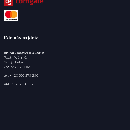
Kde nás najdete
Knihkupectví HOSANA
Poutní dům č. 1
Svatý Hostýn
768 72 Chvalčov
tel.: +420 603 279 290
Aktuální prodejní doba