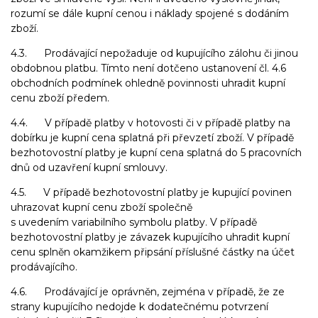
rozumí se dále kupní cenou i náklady spojené s dodáním
zboží.
4.3. Prodávající nepožaduje od kupujícího zálohu či jinou
obdobnou platbu. Tímto není dotčeno ustanovení čl. 4.6
obchodních podmínek ohledně povinnosti uhradit kupní
cenu zboží předem.
4.4. V případě platby v hotovosti či v případě platby na
dobírku je kupní cena splatná při převzetí zboží. V případě
bezhotovostní platby je kupní cena splatná do 5 pracovních
dnů od uzavření kupní smlouvy.
4.5. V případě bezhotovostní platby je kupující povinen
uhrazovat kupní cenu zboží společně
s uvedením variabilního symbolu platby. V případě
bezhotovostní platby je závazek kupujícího uhradit kupní
cenu splněn okamžikem připsání příslušné částky na účet
prodávajícího.
4.6. Prodávající je oprávněn, zejména v případě, že ze
strany kupujícího nedojde k dodatečnému potvrzení