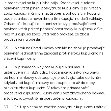
je prodávající od kupujícího přijal. Prodávající je taktéž
oprávněn vrátit plnění poskytnuté kupujícím již při vrácení
zboží kupujícím či jiným způsobem, pokud s tím kupující
bude souhlasit a nevzniknou tím kupujícímu další náklady.
Odstoupí-li kupující od kupní smlouvy, prodávající není
povinen vrátit přijaté peněžní prostředky kupujícímu dříve,
než mu kupující zboží vrátí nebo prokáže, že zboží
prodávajícímu odeslal.
5.5. Nárok na úhradu škody vzniklé na zboží je prodávající
oprávněn jednostranně započíst proti nároku kupujícího na
vrácení kupní ceny.
5.6. V případech, kdy má kupující v souladu s
ustanovením § 1829 odst. 1 občanského zákoníku právo
od kupní smlouvy odstoupit, je prodávající také oprávněn
kdykoliv od kupní smlouvy odstoupit, a to až do doby
převzetí zboží kupujícím. V takovém případě vrátí
prodávající kupujícímu kupní cenu bez zbytečného odkladu,
a to bezhotovostně na účet určený kupujícím.
5.7. Je-li společně se zbožím poskytnut kupujícímu dárek,