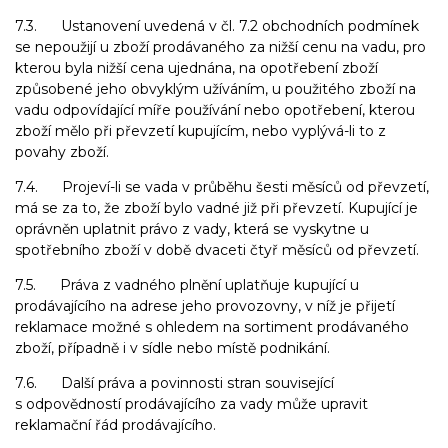
7.3. Ustanovení uvedená v čl. 7.2 obchodních podmínek
se nepoužijí u zboží prodávaného za nižší cenu na vadu, pro
kterou byla nižší cena ujednána, na opotřebení zboží
způsobené jeho obvyklým užíváním, u použitého zboží na
vadu odpovídající míře používání nebo opotřebení, kterou
zboží mělo při převzetí kupujícím, nebo vyplývá-li to z
povahy zboží.
7.4. Projeví-li se vada v průběhu šesti měsíců od převzetí,
má se za to, že zboží bylo vadné již při převzetí. Kupující je
oprávněn uplatnit právo z vady, která se vyskytne u
spotřebního zboží v době dvaceti čtyř měsíců od převzetí.
7.5. Práva z vadného plnění uplatňuje kupující u
prodávajícího na adrese jeho provozovny, v níž je přijetí
reklamace možné s ohledem na sortiment prodávaného
zboží, případně i v sídle nebo místě podnikání.
7.6. Další práva a povinnosti stran související
s odpovědností prodávajícího za vady může upravit
reklamační řád prodávajícího.