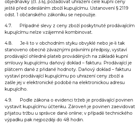
objednávky (čl. 3.6), požadovat uhrazení celé kupní ceny
ještě před odesláním zboží kupujícímu. Ustanovení § 2119
odst. 1 občanského zákoníku se nepoužije.
4.7. Případné slevy z ceny zboží poskytnuté prodávajícím
kupujícímu nelze vzájemně kombinovat.
4.8. Je-li to v obchodním styku obvyklé nebo je-li tak
stanoveno obecně závaznými právními předpisy, vystaví
prodávající ohledně plateb prováděných na základě kupní
smlouvy kupujícímu daňový doklad – fakturu. Prodávající je
plátcem daně z přidané hodnoty. Daňový doklad – fakturu
vystaví prodávající kupujícímu po uhrazení ceny zboží a
zašle jej v elektronické podobě na elektronickou adresu
kupujícího.
4.9. Podle zákona o evidenci tržeb je prodávající povinen
vystavit kupujícímu účtenku. Zároveň je povinen zaevidovat
přijatou tržbu u správce daně online; v případě technického
výpadku pak nejpozději do 48 hodin.