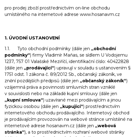
pro prodej zboží prostřednictvím on-line obchodu
umístěného na internetové adrese www.hosanavm.cz
1. ÚVODNÍ USTANOVENÍ
1.1. Tyto obchodní podmínky (dále jen
„obchodní
podmínky“
) firmy Vladimír Maňas, se sídlem U Vodojemu
1237, 757 01 Valašské Meziříčí, identifikační číslo: 40422828
(dále jen
„prodávající“
) upravují v souladu s ustanovením §
1751 odst. 1 zákona č. 89/2012 Sb., občanský zákoník, ve
znění pozdějších předpisů (dále jen
„občanský zákoník“
)
vzájemná práva a povinnosti smluvních stran vzniklé
v souvislosti nebo na základě kupní smlouvy (dále jen
„kupní smlouva“
) uzavírané mezi prodávajícím a jinou
fyzickou osobou (dále jen
„kupující“
) prostřednictvím
internetového obchodu prodávajícího. Internetový obchod
je prodávajícím provozován na webové stránce umístěné na
internetové adrese hosanavm.cz (dále jen
„webová
stránka“
), a to prostřednictvím rozhraní webové stránky