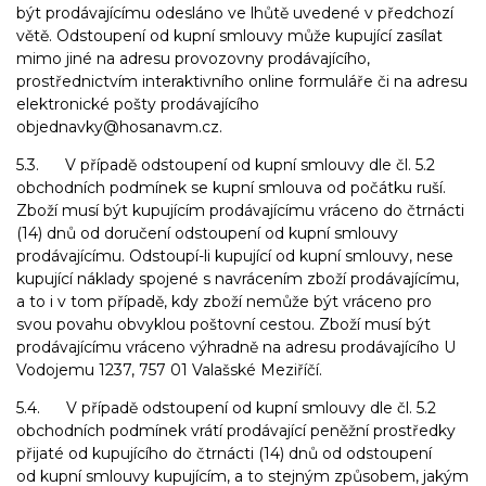
být prodávajícímu odesláno ve lhůtě uvedené v předchozí
větě. Odstoupení od kupní smlouvy může kupující zasílat
mimo jiné na adresu provozovny prodávajícího,
prostřednictvím interaktivního online formuláře či na adresu
elektronické pošty prodávajícího
objednavky@hosanavm.cz.
5.3. V případě odstoupení od kupní smlouvy dle čl. 5.2
obchodních podmínek se kupní smlouva od počátku ruší.
Zboží musí být kupujícím prodávajícímu vráceno do čtrnácti
(14) dnů od doručení odstoupení od kupní smlouvy
prodávajícímu. Odstoupí-li kupující od kupní smlouvy, nese
kupující náklady spojené s navrácením zboží prodávajícímu,
a to i v tom případě, kdy zboží nemůže být vráceno pro
svou povahu obvyklou poštovní cestou. Zboží musí být
prodávajícímu vráceno výhradně na adresu prodávajícího U
Vodojemu 1237, 757 01 Valašské Meziříčí.
5.4. V případě odstoupení od kupní smlouvy dle čl. 5.2
obchodních podmínek vrátí prodávající peněžní prostředky
přijaté od kupujícího do čtrnácti (14) dnů od odstoupení
od kupní smlouvy kupujícím, a to stejným způsobem, jakým