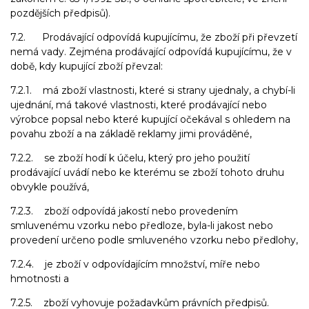
pozdějších předpisů).
7.2. Prodávající odpovídá kupujícímu, že zboží při převzetí
nemá vady. Zejména prodávající odpovídá kupujícímu, že v
době, kdy kupující zboží převzal:
7.2.1. má zboží vlastnosti, které si strany ujednaly, a chybí-li
ujednání, má takové vlastnosti, které prodávající nebo
výrobce popsal nebo které kupující očekával s ohledem na
povahu zboží a na základě reklamy jimi prováděné,
7.2.2. se zboží hodí k účelu, který pro jeho použití
prodávající uvádí nebo ke kterému se zboží tohoto druhu
obvykle používá,
7.2.3. zboží odpovídá jakostí nebo provedením
smluvenému vzorku nebo předloze, byla-li jakost nebo
provedení určeno podle smluveného vzorku nebo předlohy,
7.2.4. je zboží v odpovídajícím množství, míře nebo
hmotnosti a
7.2.5. zboží vyhovuje požadavkům právních předpisů.