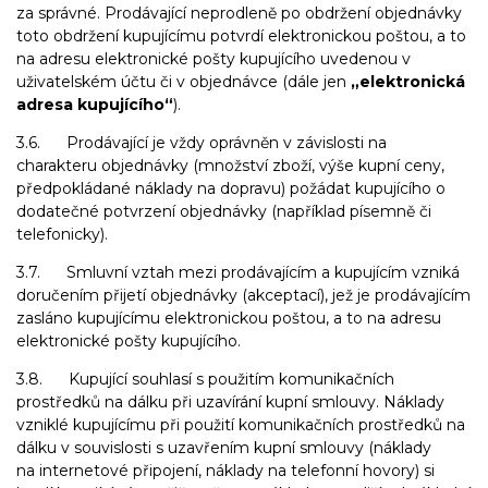
za správné. Prodávající neprodleně po obdržení objednávky
toto obdržení kupujícímu potvrdí elektronickou poštou, a to
na adresu elektronické pošty kupujícího uvedenou v
uživatelském účtu či v objednávce (dále jen
„elektronická
adresa kupujícího“
).
3.6. Prodávající je vždy oprávněn v závislosti na
charakteru objednávky (množství zboží, výše kupní ceny,
předpokládané náklady na dopravu) požádat kupujícího o
dodatečné potvrzení objednávky (například písemně či
telefonicky).
3.7. Smluvní vztah mezi prodávajícím a kupujícím vzniká
doručením přijetí objednávky (akceptací), jež je prodávajícím
zasláno kupujícímu elektronickou poštou, a to na adresu
elektronické pošty kupujícího.
3.8. Kupující souhlasí s použitím komunikačních
prostředků na dálku při uzavírání kupní smlouvy. Náklady
vzniklé kupujícímu při použití komunikačních prostředků na
dálku v souvislosti s uzavřením kupní smlouvy (náklady
na internetové připojení, náklady na telefonní hovory) si