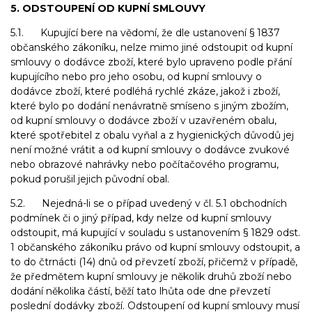
5. ODSTOUPENÍ OD KUPNÍ SMLOUVY
5.1. Kupující bere na vědomí, že dle ustanovení § 1837
občanského zákoníku, nelze mimo jiné odstoupit od kupní
smlouvy o dodávce zboží, které bylo upraveno podle přání
kupujícího nebo pro jeho osobu, od kupní smlouvy o
dodávce zboží, které podléhá rychlé zkáze, jakož i zboží,
které bylo po dodání nenávratně smíseno s jiným zbožím,
od kupní smlouvy o dodávce zboží v uzavřeném obalu,
které spotřebitel z obalu vyňal a z hygienických důvodů jej
není možné vrátit a od kupní smlouvy o dodávce zvukové
nebo obrazové nahrávky nebo počítačového programu,
pokud porušil jejich původní obal.
5.2. Nejedná-li se o případ uvedený v čl. 5.1 obchodních
podmínek či o jiný případ, kdy nelze od kupní smlouvy
odstoupit, má kupující v souladu s ustanovením § 1829 odst.
1 občanského zákoníku právo od kupní smlouvy odstoupit, a
to do čtrnácti (14) dnů od převzetí zboží, přičemž v případě,
že předmětem kupní smlouvy je několik druhů zboží nebo
dodání několika částí, běží tato lhůta ode dne převzetí
poslední dodávky zboží. Odstoupení od kupní smlouvy musí