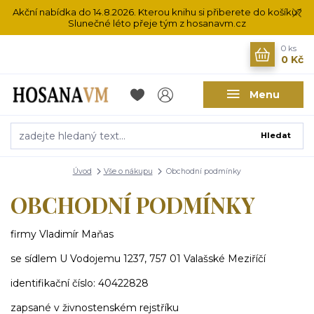
Akční nabídka do 14.8.2026. Kterou knihu si přiberete do košíku?
Slunečné léto přeje tým z hosanavm.cz
0
ks
0 Kč
Menu
Hledat
Úvod
Vše o nákupu
Obchodní podmínky
OBCHODNÍ PODMÍNKY
firmy Vladimír Maňas
se sídlem U Vodojemu 1237, 757 01 Valašské Meziříčí
identifikační číslo: 40422828
zapsané v živnostenském rejstříku