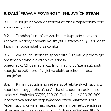
8. DALŠÍ PRÁVA A POVINNOSTI SMLUVNÍCH STRAN
8.1. Kupující nabývá vlastnictví ke zboží zaplacením celé
kupní ceny zboží.
8.2. Prodávající není ve vztahu ke kupujícímu vázán
žádnými kodexy chování ve smyslu ustanovení § 1826 odst.
1 písm. e) občanského zákoníku.
8.3. Vyřizování stížností spotřebitelů zajišťuje prodávající
prostřednictvím elektronické adresy
objednavky@hosanavm.cz. Informaci o vyřízení stížnosti
kupujícího zašle prodávající na elektronickou adresu
kupujícího.
8.4. K mimosoudnímu řešení spotřebitelských sporů z
kupní smlouvy je příslušná Česká obchodní inspekce, se
sídlem Štěpánská 567/15, 120 00 Praha 2, IČ: 000 20 869,
internetová adresa: https://adr.coi.cz/cs. Platformu pro
řešení sporů on-line nacházející se na internetové adrese
https://ec.europa.eu/consumers/odr je možné využít při