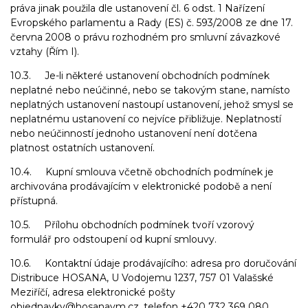
práva jinak použila dle ustanovení čl. 6 odst. 1 Nařízení
Evropského parlamentu a Rady (ES) č. 593/2008 ze dne 17.
června 2008 o právu rozhodném pro smluvní závazkové
vztahy (Řím I).
10.3. Je-li některé ustanovení obchodních podmínek
neplatné nebo neúčinné, nebo se takovým stane, namísto
neplatných ustanovení nastoupí ustanovení, jehož smysl se
neplatnému ustanovení co nejvíce přibližuje. Neplatností
nebo neúčinností jednoho ustanovení není dotčena
platnost ostatních ustanovení.
10.4. Kupní smlouva včetně obchodních podmínek je
archivována prodávajícím v elektronické podobě a není
přístupná.
10.5. Přílohu obchodních podmínek tvoří vzorový
formulář pro odstoupení od kupní smlouvy.
10.6. Kontaktní údaje prodávajícího: adresa pro doručování
Distribuce HOSANA, U Vodojemu 1237, 757 01 Valašské
Meziříčí, adresa elektronické pošty
objednavky@hosanavm.cz, telefon +420 732 369 080.