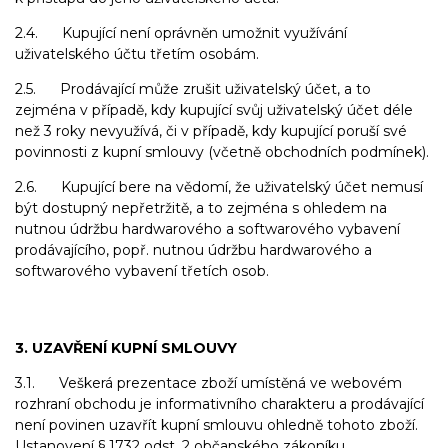
2.4. Kupující není oprávněn umožnit využívání
uživatelského účtu třetím osobám.
2.5. Prodávající může zrušit uživatelský účet, a to
zejména v případě, kdy kupující svůj uživatelský účet déle
než 3 roky nevyužívá, či v případě, kdy kupující poruší své
povinnosti z kupní smlouvy (včetně obchodních podmínek).
2.6. Kupující bere na vědomí, že uživatelský účet nemusí
být dostupný nepřetržitě, a to zejména s ohledem na
nutnou údržbu hardwarového a softwarového vybavení
prodávajícího, popř. nutnou údržbu hardwarového a
softwarového vybavení třetích osob.
3. UZAVŘENÍ KUPNÍ SMLOUVY
3.1. Veškerá prezentace zboží umístěná ve webovém
rozhraní obchodu je informativního charakteru a prodávající
není povinen uzavřít kupní smlouvu ohledně tohoto zboží.
Ustanovení § 1732 odst. 2 občanského zákoníku