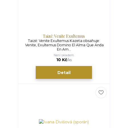
Taizé: Venite Exultemus
Taizé: Venite Exultemus Kazeta obsahuje:
Venite, Exultemus Domino El Alma Que Anda
En Am...
Není skladem
10 Kč
/
ks
Detail