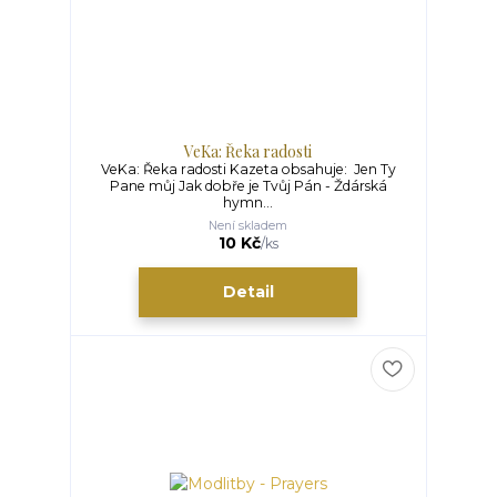
VeKa: Řeka radosti
VeKa: Řeka radosti Kazeta obsahuje: Jen Ty
Pane můj Jak dobře je Tvůj Pán - Ždárská
hymn...
Není skladem
10 Kč
/
ks
Detail