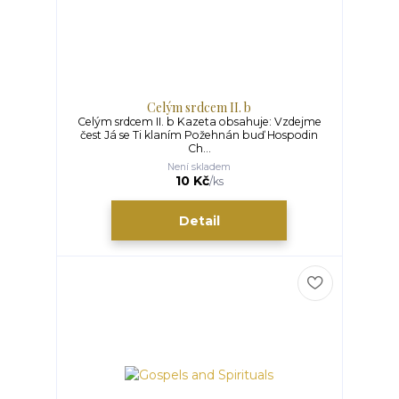
Celým srdcem II. b
Celým srdcem II. b Kazeta obsahuje: Vzdejme
čest Já se Ti klaním Požehnán buď Hospodin
Ch...
Není skladem
10 Kč
/
ks
Detail