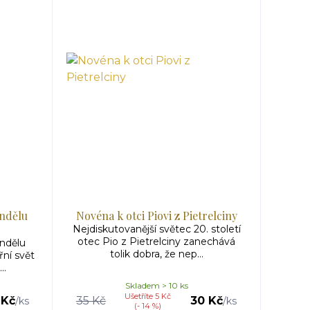
ndělu
Novéna k otci Piovi z Pietrelciny
Nejdiskutovanější světec 20. století
otec Pio z Pietrelciny zanechává
ndělu
tolik dobra, že nep...
řní svět
..
Skladem > 10 ks
Ušetříte 5 Kč
 Kč
35 Kč
30 Kč
/
ks
/
ks
(- 14 %)