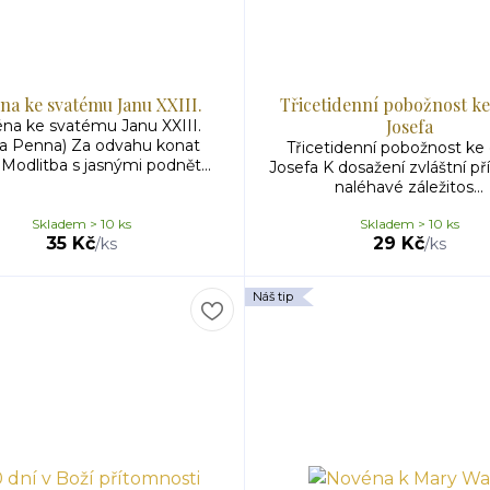
na ke svatému Janu XXIII.
Třicetidenní pobožnost ke 
Josefa
na ke svatému Janu XXIII.
a Penna) Za odvahu konat
Třicetidenní pobožnost ke c
Modlitba s jasnými podnět...
Josefa K dosažení zvláštní př
naléhavé záležitos...
Skladem > 10 ks
Skladem > 10 ks
35 Kč
29 Kč
/
ks
/
ks
Náš tip