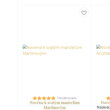
1 hodnocení
Novéna k svatým manželům
Nové
Martinovým
Následu