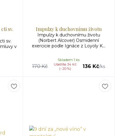
cti sv.
Impulzy k duchovnímu životu
Impulzy k duchovnímu životu
(Norbert Alcover) Osmidenní
ti sv.
exercicie podle Ignáce z Loyoly K...
ímluvy v
Skladem 1 ks
Ušetříte 34 Kč
170 Kč
136 Kč
/
ks
(- 20 %)