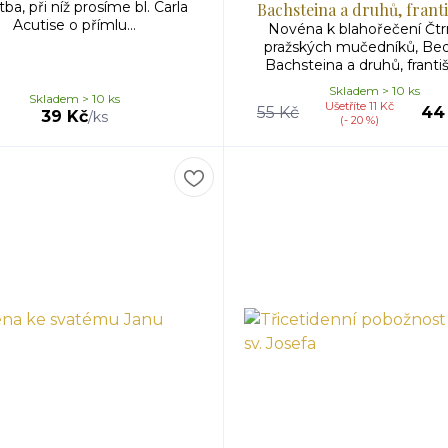
ba, při níž prosíme bl. Carla
Bachsteina a druhů, frant
Acutise o přímlu...
Novéna k blahořečení Čtr
pražských mučedníků, Bed
Bachsteina a druhů, františ
Skladem > 10 ks
Skladem > 10 ks
Ušetříte 11 Kč
55 Kč
44
39 Kč
/
ks
(- 20 %)