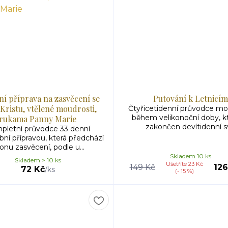
ní příprava na zasvěcení se
Putování k Letnicím
i Kristu, vtělené moudrosti,
Čtyřicetidenní průvodce mo
během velikonoční doby, kt
rukama Panny Marie
zakončen devítidenní sv
pletní průvodce 33 denní
bní přípravou, která předchází
onu zasvěcení, podle u...
Skladem 10 ks
Skladem > 10 ks
Ušetříte 23 Kč
149 Kč
126
72 Kč
/
ks
(- 15 %)