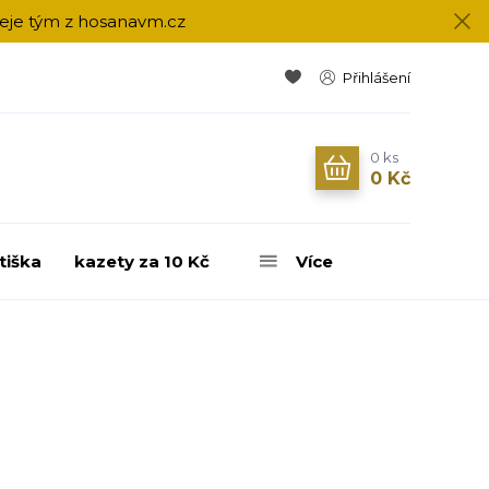
přeje tým z hosanavm.cz
Přihlášení
0
ks
0 Kč
tiška
kazety za 10 Kč
Více