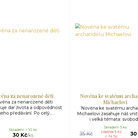
éna za nenarozené děti
Novéna ke svatému archa
Michaelovi
véna za nenarozené děti
uje dar života a odpovědnost
Novéna ke svatému archa
jeho předávání. Po celý...
Michaelovi zasahuje náš vnit
i velká témata: svobod.
Skladem 5 ks
Skladem > 10 ks
Ušetříte 5 Kč
35 Kč
30
30 Kč
/
ks
(- 14 %)