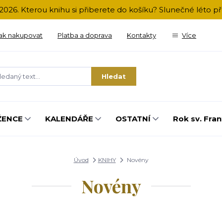
2026. Kterou knihu si přiberete do košíku? Slunečné léto 
ak nakupovat
Platba a doprava
Kontakty
Více
Hledat
ŽENCE
KALENDÁŘE
OSTATNÍ
Rok sv. Fran
Úvod
KNIHY
Novény
Novény