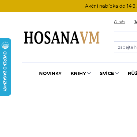
Akční nabídka do 14.8.
O nás
J
NOVINKY
KNIHY
SVÍCE
RŮ