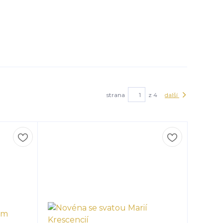
strana
z 4
další