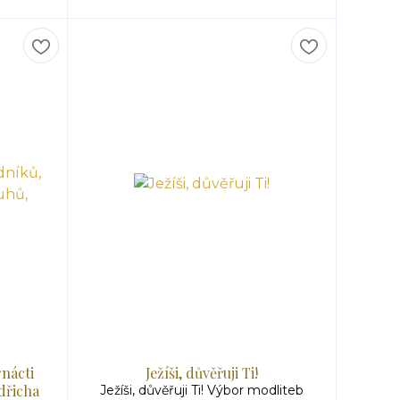
nácti
Ježíši, důvěřuji Ti!
dřicha
Ježíši, důvěřuji Ti! Výbor modliteb