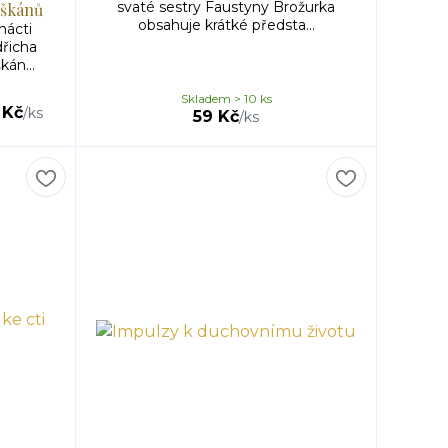
svaté sestry Faustyny Brožurka
iškánů
obsahuje krátké předsta...
nácti
řicha
kán...
Skladem > 10 ks
 Kč
/
ks
59 Kč
/
ks