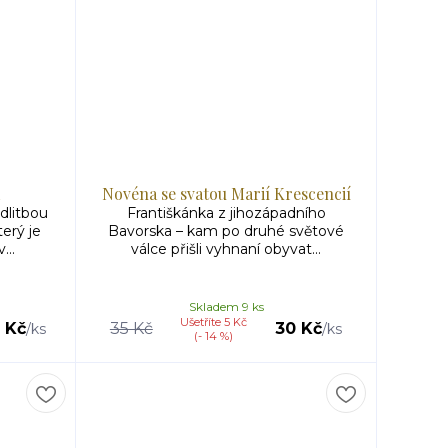
Novéna se svatou Marií Krescencií
dlitbou
Františkánka z jihozápadního
erý je
Bavorska – kam po druhé světové
...
válce přišli vyhnaní obyvat...
Skladem 9 ks
Ušetříte 5 Kč
 Kč
35 Kč
30 Kč
/
ks
/
ks
(- 14 %)