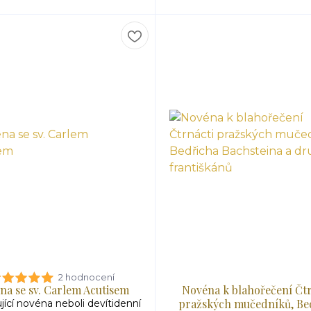
2 hodnocení
na se sv. Carlem Acutisem
Novéna k blahořečení Čtr
pražských mučedníků, Be
jící novéna neboli devítidenní