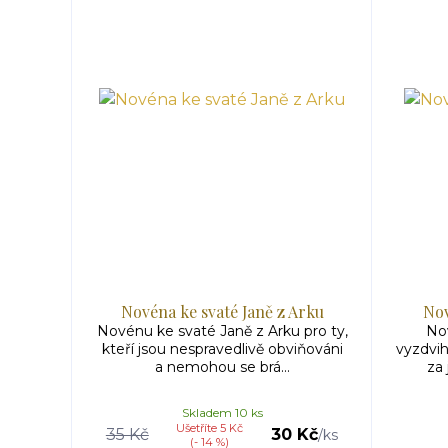
Novéna ke svaté Janě z Arku
Nov
Novénu ke svaté Janě z Arku pro ty,
No
kteří jsou nespravedlivě obviňováni
vyzdvih
a nemohou se brá...
za 
Skladem 10 ks
Ušetříte 5 Kč
35 Kč
30 Kč
/
ks
(- 14 %)