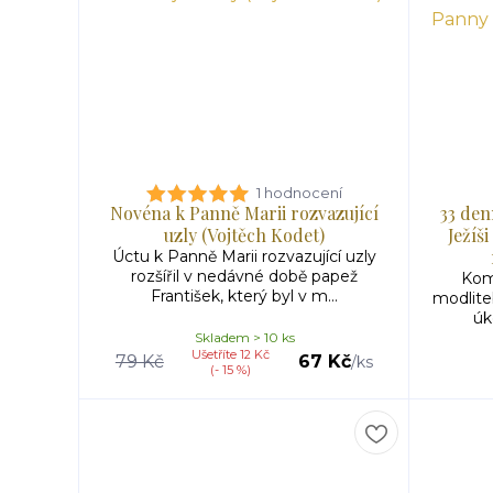
1 hodnocení
Novéna k Panně Marii rozvazující
33 den
uzly (Vojtěch Kodet)
Ježíš
Úctu k Panně Marii rozvazující uzly
rozšířil v nedávné době papež
Kom
František, který byl v m...
modlite
úk
Skladem > 10 ks
Ušetříte 12 Kč
79 Kč
67 Kč
/
ks
(- 15 %)