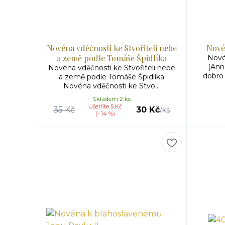
Novéna vděčnosti ke Stvořiteli nebe
Nové
a země podle Tomáše Špidlíka
Nové
(Ann
Novéna vděčnosti ke Stvořiteli nebe
dobro 
a země podle Tomáše Špidlíka
Novéna vděčnosti ke Stvo...
Skladem 2 ks
Ušetříte 5 Kč
35 Kč
30 Kč
/
ks
(- 14 %)