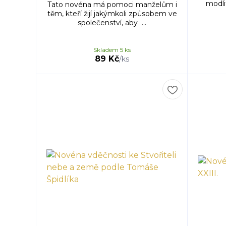
modlit
Tato novéna má pomoci manželům i
těm, kteří žijí jakýmkoli způsobem ve
společenství, aby ...
Skladem 5 ks
89 Kč
/
ks