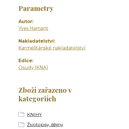
Parametry
Autor
Yves Hamant
Nakladatelství
Karmelitánské nakladatelství
Edice
Osudy (KNA)
Zboží zařazeno v
kategoriích
KNIHY
Životopisy, dějiny