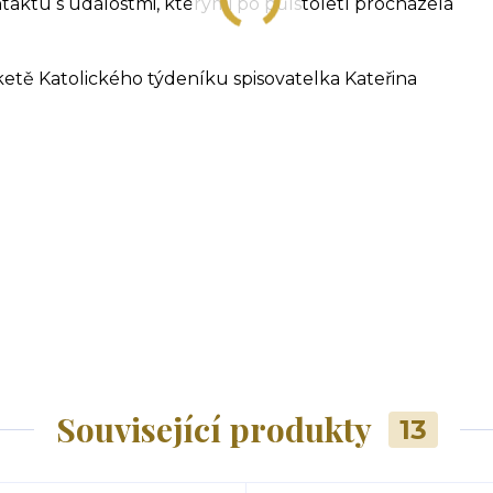
taktu s událostmi, kterými po půlstoletí procházela
ketě Katolického týdeníku spisovatelka Kateřina
Související produkty
13