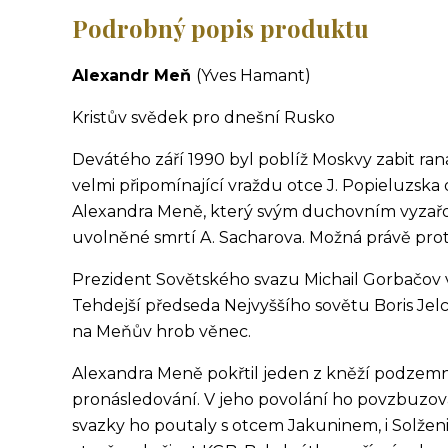
Podrobný popis produktu
Alexandr Meň
(Yves Hamant)
Kristův svědek pro dnešní Rusko
Devátého září 1990 byl poblíž Moskvy zabit ran
velmi připomínající vraždu otce J. Popieluzska 
Alexandra Meně, který svým duchovním vyzařov
uvolněné smrtí A. Sacharova. Možná právě proto
Prezident Sovětského svazu Michail Gorbačov v
Tehdejší předseda Nejvyššího sovětu Boris Jelc
na Meňův hrob věnec.
Alexandra Meně pokřtil jeden z kněží podzemní
pronásledování. V jeho povolání ho povzbuzova
svazky ho poutaly s otcem Jakuninem, i Solž