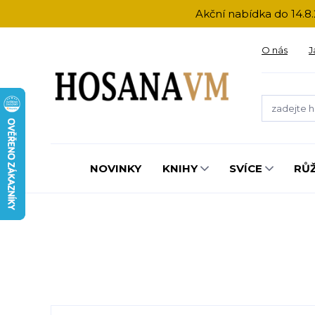
Akční nabídka do 14.8.
O nás
J
NOVINKY
KNIHY
SVÍCE
RŮ