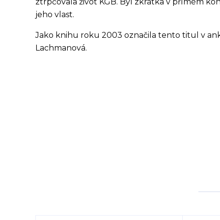
ztrpčovala život KGB. Byl zkrátka v přímém kon
jeho vlast.
Jako knihu roku 2003 označila tento titul v an
Lachmanová.