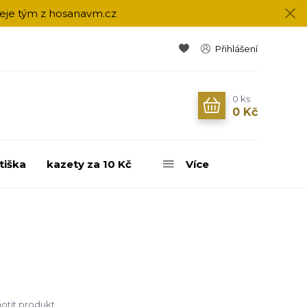
přeje tým z hosanavm.cz
Přihlášení
0
ks
0 Kč
tiška
kazety za 10 Kč
Více
tit produkt