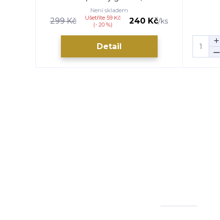
Není skladem
Ušetříte 59 Kč
299 Kč
240 Kč
/
ks
(- 20 %)
Detail