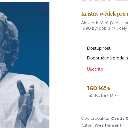
Kristův svědek pro
Alexandr Meň (Yves Ham
1990 byl poblíž M...
celý
Dostupnost
Doporučená prodejn
Ušetříte
160 Kč
/
ks
160 Kč
bez DPH
Číslo produktu:
Osudy 
Autor:
Yves Hamant