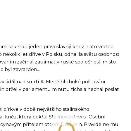
ami sekerou jeden pravoslavný kněz. Tato vražda,
o několik let dříve v Polsku, odhalila světu osobnost
áním začínal zaujímat v ruské společnosti místo
 byl zavražděn...
yjádřil nad smrtí A. Meně hluboké politování.
in držel v parlamentu minutu ticha a nechal poslat
 církve v době největšího stalinského
l kněz, který pokřtil Stalinovu dceru. Osobní
enicynovým přítelem otcem Dudkem. Pravidelně mu