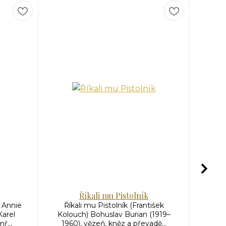
Říkali mu Pistolník
 Annie
Říkali mu Pistolník (František
Živ
Karel
Kolouch) Bohuslav Burian (1919–
Lauren
ř...
1960), vězeň, kněz a převadě...
(184