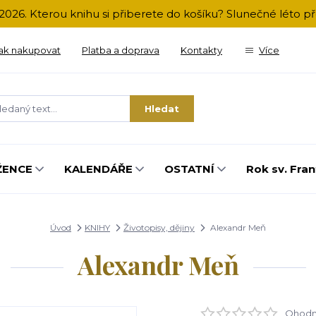
2026. Kterou knihu si přiberete do košíku? Slunečné léto 
ak nakupovat
Platba a doprava
Kontakty
Více
Hledat
ŽENCE
KALENDÁŘE
OSTATNÍ
Rok sv. Fran
Úvod
KNIHY
Životopisy, dějiny
Alexandr Meň
Alexandr Meň
Ohodno