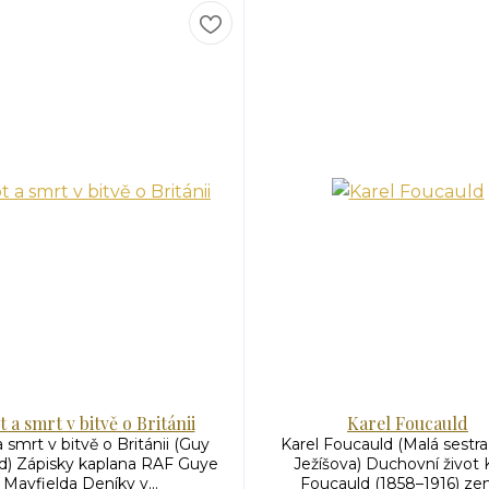
t a smrt v bitvě o Británii
Karel Foucauld
a smrt v bitvě o Británii (Guy
Karel Foucauld (Malá sestra
d) Zápisky kaplana RAF Guye
Ježíšova) Duchovní život 
Mayfielda Deníky v...
Foucauld (1858–1916) zem