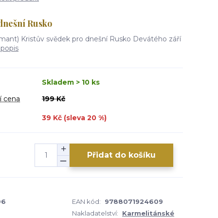
 dnešní Rusko
ant) Kristův svědek pro dnešní Rusko Devátého září
 popis
Skladem > 10 ks
í cena
199 Kč
39 Kč (sleva
20
%)
Přidat do košíku
06
EAN kód:
9788071924609
Nakladatelství:
Karmelitánské