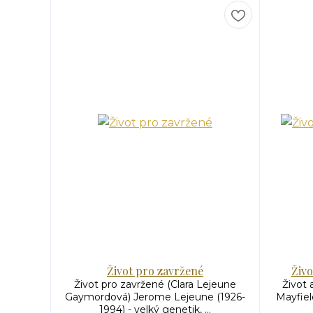
Život pro zavržené
Živo
Život pro zavržené (Clara Lejeune
Život 
Gaymordová) Jerome Lejeune (1926-
Mayfiel
1994) - velký genetik, ...