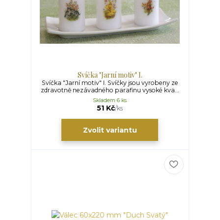
Svíčka "Jarní motiv" I.
Svíčka "Jarní motiv" I. Svíčky jsou vyrobeny ze
zdravotně nezávadného parafinu vysoké kva...
Skladem 6 ks
51 Kč
/
ks
Zvolit variantu