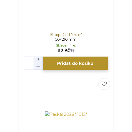
Minipaškál "1007"
50×210 mm
Skladem 1 ks
89 Kč
/
ks
Přidat do košíku