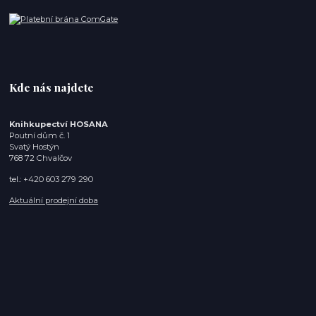
Kde nás najdete
Knihkupectví HOSANA
Poutní dům č. 1
Svatý Hostýn
768 72 Chvalčov
tel.: +420 603 279 290
Aktuální prodejní doba