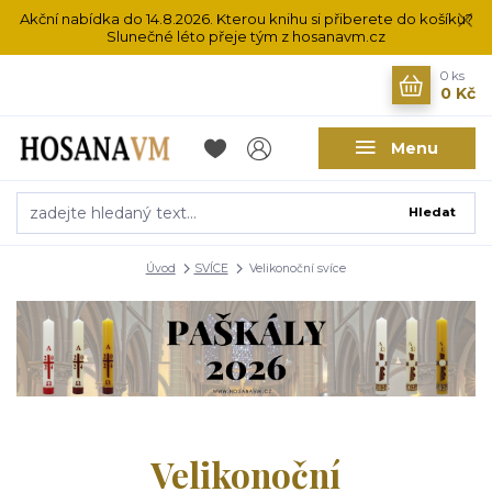
Akční nabídka do 14.8.2026. Kterou knihu si přiberete do košíku?
Slunečné léto přeje tým z hosanavm.cz
0
ks
0 Kč
Menu
Hledat
Úvod
SVÍCE
Velikonoční svíce
Velikonoční