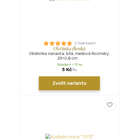
2 hodnocení
Obětinka dlouhá
Obětinka Varianta: bílá, medová Rozměry:
29×0,8 cm
Skladem > 10 ks
5 Kč
/
ks
Zvolit variantu