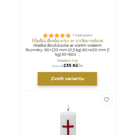
1 hodnocení
Hladká dlouhá svíce se včelím voskem
Hladká dlouhá svíce se včelím voskem
Rozměry: 60×220 mm (0,5 kg) 60×400 mm (1
kg) 50×600 ...
Skladem 4 ks
235 Kč
/
ks
cena od
Zvolit variantu