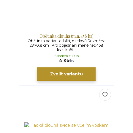
Obětinka dlouhá (min. 458 ks)
Obětinka Varianta: bílá, medová Rozměry:
29×0,8 cm Pro objednání méně než 458
ks kliknět...
Skladem > 10 ks
4 Kč
/
ks
Zvolit variantu