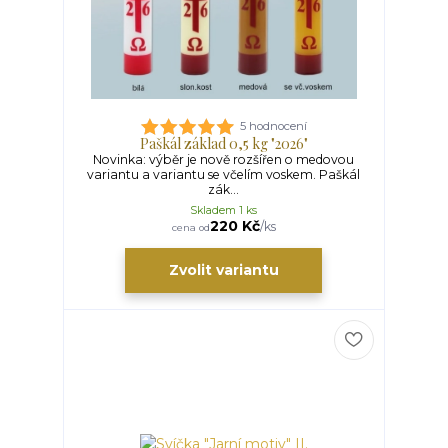
5 hodnocení
Paškál základ 0,5 kg "2026"
Novinka: výběr je nově rozšířen o medovou
variantu a variantu se včelím voskem. Paškál
zák...
Skladem 1 ks
220 Kč
/
ks
cena od
Zvolit variantu