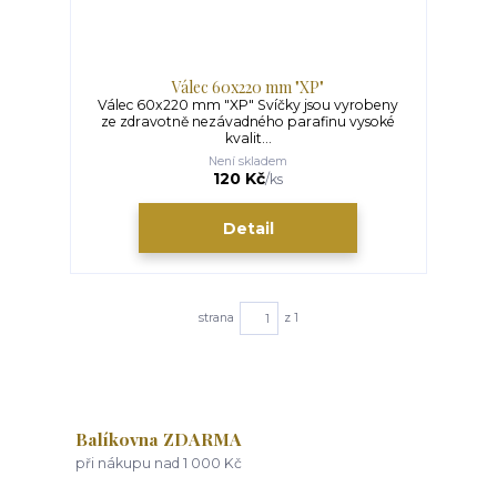
Válec 60x220 mm "XP"
Válec 60x220 mm "XP" Svíčky jsou vyrobeny
ze zdravotně nezávadného parafinu vysoké
kvalit...
Není skladem
120 Kč
/
ks
Detail
strana
z 1
Balíkovna ZDARMA
při nákupu nad 1 000 Kč