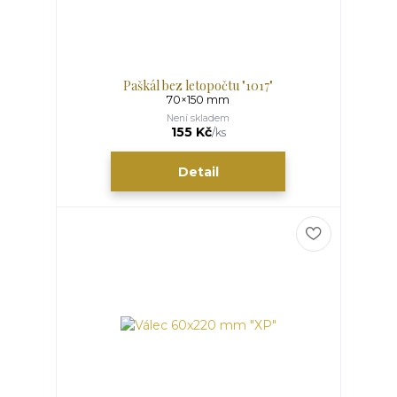
Paškál bez letopočtu "1017"
70×150 mm
Není skladem
155 Kč
/
ks
Detail