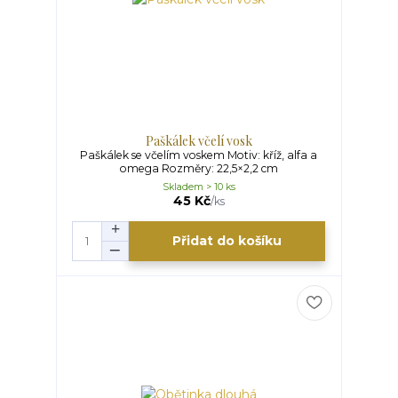
Paškálek včelí vosk
Paškálek se včelím voskem Motiv: kříž, alfa a
omega Rozměry: 22,5×2,2 cm
Skladem > 10 ks
45 Kč
/
ks
Přidat do košíku