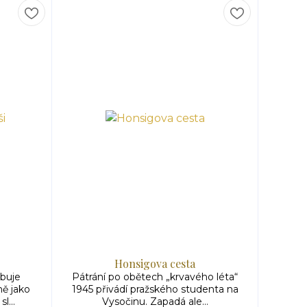
Honsigova cesta
ebuje
Pátrání po obětech „krvavého léta“
ně jako
1945 přivádí pražského studenta na
l...
Vysočinu. Zapadá ale...