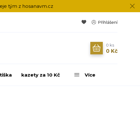
přeje tým z hosanavm.cz
Přihlášení
0
ks
0 Kč
tiška
kazety za 10 Kč
Více