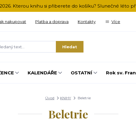
2026. Kterou knihu si přiberete do košíku? Slunečné léto 
ak nakupovat
Platba a doprava
Kontakty
Více
Hledat
ŽENCE
KALENDÁŘE
OSTATNÍ
Rok sv. Fran
Úvod
KNIHY
Beletrie
Beletrie