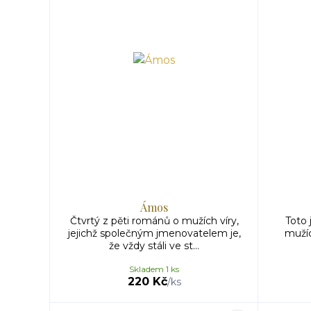
Ámos
Čtvrtý z pěti románů o mužích víry,
Toto 
jejichž společným jmenovatelem je,
mužích
že vždy stáli ve st...
Skladem 1 ks
220 Kč
/
ks