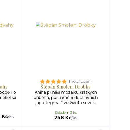
1 hodnocení
vahy
Štěpán Smolen: Drobky
podělil o
Kniha přináší mozaiku krátkých
několika
příběhů, postřehů a duchovních
„apoftegmat“ ze života sever...
Skladem 3 ks
 Kč
/
ks
248 Kč
/
ks