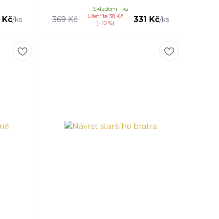
Skladem 1 ks
Ušetříte 38 Kč
 Kč
369 Kč
331 Kč
/
ks
/
ks
(- 10 %)