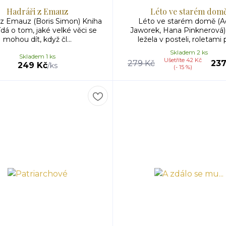
Hadráři z Emauz
Léto ve starém dom
 z Emauz (Boris Simon) Kniha
Léto ve starém domě (A
dá o tom, jaké velké věci se
Jaworek, Hana Pinknerová) 
mohou dít, když čl...
ležela v posteli, roletami p
Skladem 2 ks
Skladem 1 ks
Ušetříte 42 Kč
279 Kč
237
249 Kč
/
ks
(- 15 %)