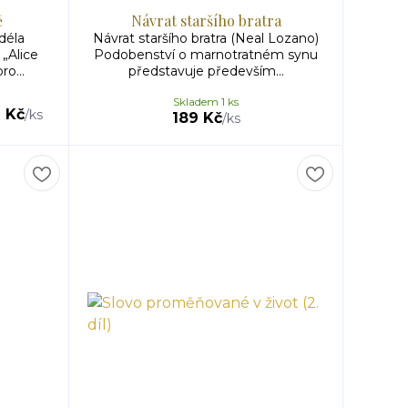
ě
Návrat staršího bratra
déla
Návrat staršího bratra (Neal Lozano)
„Alice
Podobenství o marnotratném synu
ro...
představuje především...
Skladem 1 ks
 Kč
/
ks
189 Kč
/
ks