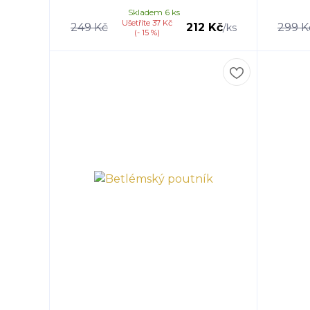
Skladem 6 ks
Ušetříte 37 Kč
249 Kč
212 Kč
299 K
/
ks
(- 15 %)