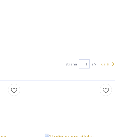
strana
z 7
další