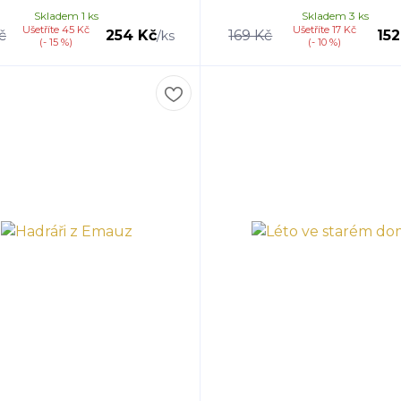
Skladem 1 ks
Skladem 3 ks
Ušetříte 45 Kč
Ušetříte 17 Kč
č
254 Kč
169 Kč
152
/
ks
(- 15 %)
(- 10 %)