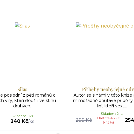
Silas
Příběhy neobyčejné od
je poslední z pěti románů o
Autor se s námi v této knize 
 víry, kteří sloužili ve stínu
mimořádně poutavé příběhy 
druhých.
lidí, kteří vext...
Skladem 2 ks
Skladem 1 ks
Ušetříte 45 Kč
299 Kč
254
240 Kč
/
ks
(- 15 %)