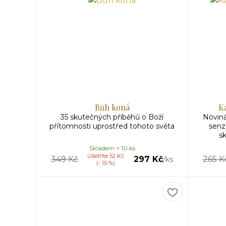
Bůh koná
Ka
35 skutečných příběhů o Boží
Noviná
přítomnosti uprostřed tohoto světa
senz
sk
Skladem > 10 ks
Ušetříte 52 Kč
349 Kč
297 Kč
265 K
/
ks
(- 15 %)