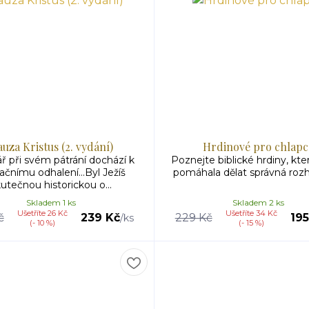
uza Kristus (2. vydání)
Hrdinové pro chlapc
ř při svém pátrání dochází k
Poznejte biblické hrdiny, kte
ačnímu odhalení...Byl Ježíš
pomáhala dělat správná rozh
utečnou historickou o...
Skladem 1 ks
Skladem 2 ks
Ušetříte 26 Kč
Ušetříte 34 Kč
č
239 Kč
229 Kč
195
/
ks
(- 10 %)
(- 15 %)