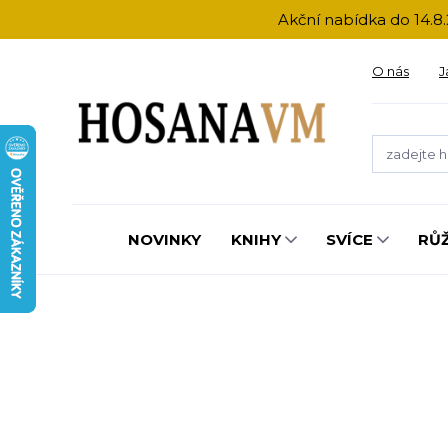
Akční nabídka do 14.8.
O nás
J
NOVINKY
KNIHY
SVÍCE
RŮ