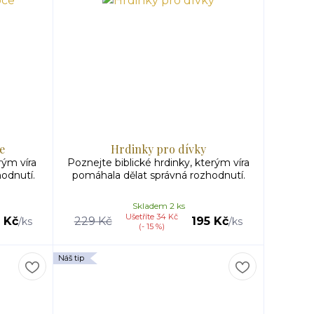
e
Hrdinky pro dívky
rým víra
Poznejte biblické hrdinky, kterým víra
odnutí.
pomáhala dělat správná rozhodnutí.
Skladem 2 ks
Ušetříte 34 Kč
 Kč
229 Kč
195 Kč
/
ks
/
ks
(- 15 %)
Náš tip