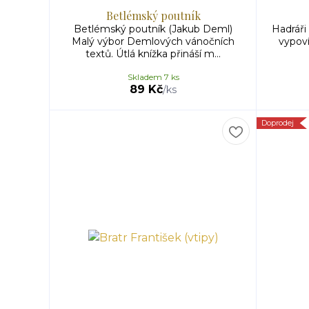
Betlémský poutník
Betlémský poutník (Jakub Deml)
Hadráři
Malý výbor Demlových vánočních
vypoví
textů. Útlá knížka přináší m...
Skladem 7 ks
89 Kč
/
ks
Doprodej