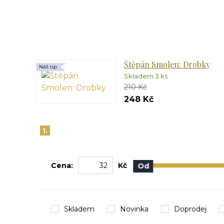
Štěpán Smolen: Drobky
Náš tip
Skladem 3 ks
210 Kč
248 Kč
1.
Cena:
Kč
Od
Skladem
Novinka
Doprodej