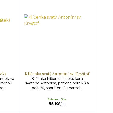
ek)
Klíčenka svatý Antonín/ sv. Kryštof
amek na
Klíčenka Klíčenka s obrázkem
zračnou
svatého Antonína, patrona horníků a
o...
pekařů, snoubenců, manžel...
Skladem 5 ks
95 Kč
/
ks