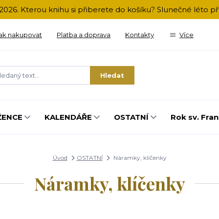
2026. Kterou knihu si přiberete do košíku? Slunečné léto 
ak nakupovat
Platba a doprava
Kontakty
Více
Hledat
ŽENCE
KALENDÁŘE
OSTATNÍ
Rok sv. Fran
Úvod
OSTATNÍ
Náramky, klíčenky
Náramky, klíčenky