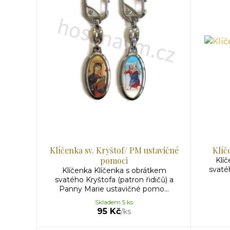
Klíčenka sv. Kryštof/ PM ustavičné
Klíč
pomoci
Klí
svatéh
Klíčenka Klíčenka s obrátkem
svatého Kryštofa (patron řidičů) a
Panny Marie ustavičné pomo...
Skladem 5 ks
95 Kč
/
ks