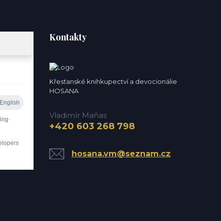
Kontakty
Křesťanské knihkupectví a devocionálie
HOSANA
Vladimír Maňas
+420 603 268 798
hosana.vm@seznam.cz