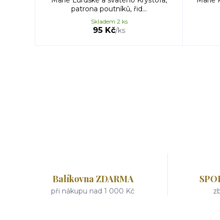
Marie Lurdské a svatého Kryštofa,
Marie 
patrona poutníků, řid...
Skladem 2 ks
95 Kč
/
ks
Balíkovna ZDARMA
SPO
při nákupu nad 1 000 Kč
zb