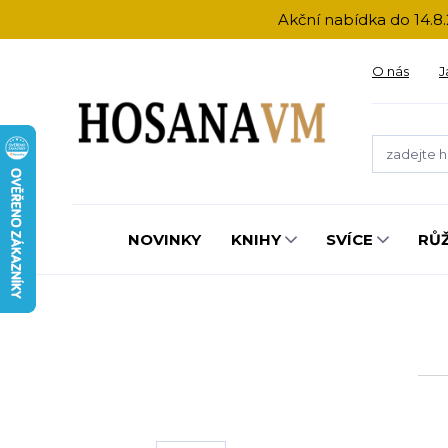
Akční nabídka do 14.8.
O nás
J
NOVINKY
KNIHY
SVÍCE
RŮ