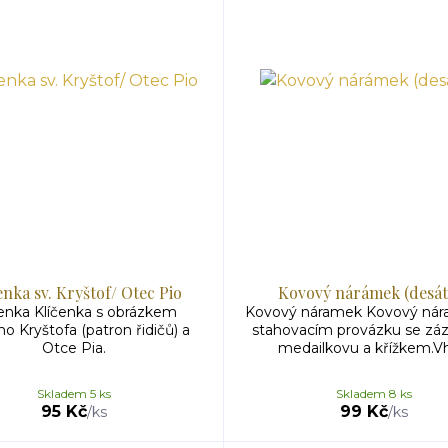
enka sv. Kryštof/ Otec Pio
Kovový nárámek (desát
čenka Klíčenka s obrázkem
Kovový náramek Kovový nár
o Kryštofa (patron řidičů) a
stahovacím provázku se zá
Otce Pia.
medailkovu a křížkem.Vh
Skladem 5 ks
Skladem 8 ks
95 Kč
99 Kč
/
ks
/
ks