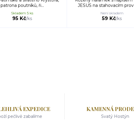
Fatimské a svatého Kryštofa,
Kožený náramek s nápisem
patrona poutníků, ři...
JESUS na stahovacím prová
Skladem 5 ks
Není skladem
95 Kč
59 Kč
/
ks
/
ks
LEHLIVÁ EXPEDICE
KAMENNÁ PRODE
oží pečlivě zabalíme
Svatý Hostýn