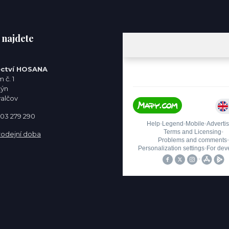
 najdete
ctví HOSANA
 č. 1
týn
valčov
 603 279 290
rodejní doba