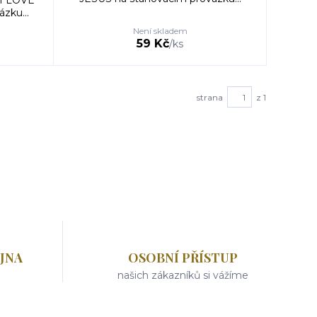
 I LOVE
zku...
Není skladem
59 Kč
/
ks
strana
z 1
JNA
OSOBNÍ PŘÍSTUP
našich zákazníků si vážíme