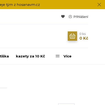
přeje tým z hosanavm.cz
Přihlášení
0
ks
0 Kč
tiška
kazety za 10 Kč
Více