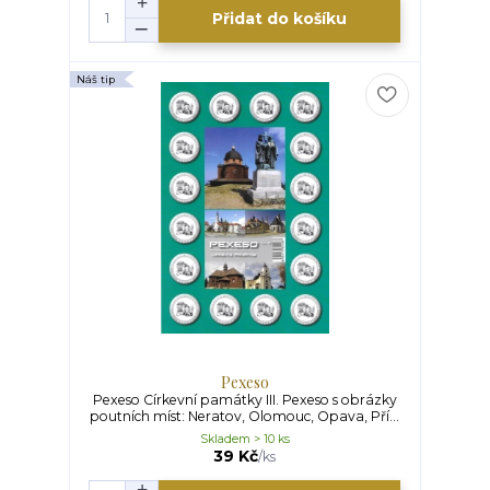
Přidat do košíku
Náš tip
Pexeso
Pexeso Církevní památky III. Pexeso s obrázky
poutních míst: Neratov, Olomouc, Opava, Pří...
Skladem > 10 ks
39 Kč
/
ks