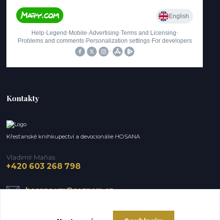
Kontakty
Křesťanské knihkupectví a devocionálie HOSANA
Vladimír Maňas
+420 603 268 798
hosana.vm@seznam.cz