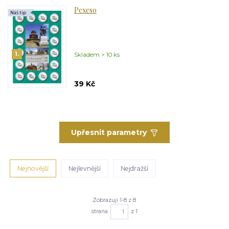
Pexeso
Náš tip
1.
Skladem > 10 ks
39 Kč
Upřesnit parametry
Nejnovější
Nejlevnější
Nejdražší
Zobrazuji 1-8 z 8
strana
z 1