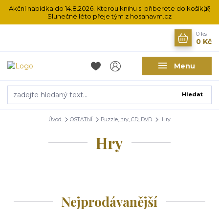
Akční nabídka do 14.8.2026. Kterou knihu si přiberete do košíku?
Slunečné léto přeje tým z hosanavm.cz
0
ks
0 Kč
Menu
Hledat
Úvod
OSTATNÍ
Puzzle, hry, CD, DVD
Hry
Hry
Nejprodávanější