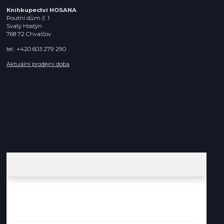
Knihkupectví HOSANA
Poutní dům č. 1
Svatý Hostýn
768 72 Chvalčov
tel.: +420 603 279 290
Aktuální prodejní doba