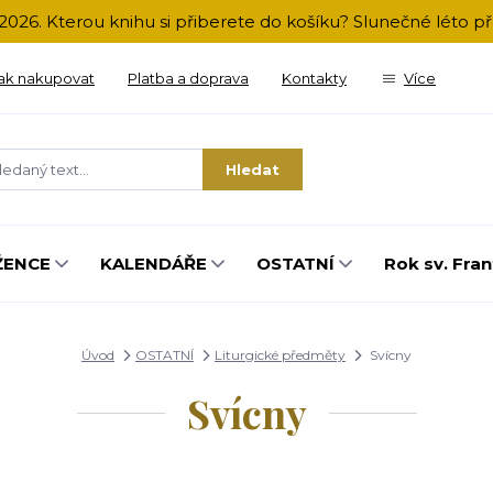
2026. Kterou knihu si přiberete do košíku? Slunečné léto 
ak nakupovat
Platba a doprava
Kontakty
Více
Hledat
ŽENCE
KALENDÁŘE
OSTATNÍ
Rok sv. Fran
Úvod
OSTATNÍ
Liturgické předměty
Svícny
Svícny