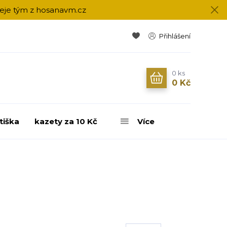
přeje tým z hosanavm.cz
Přihlášení
0
ks
0 Kč
tiška
kazety za 10 Kč
Více