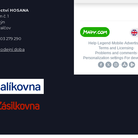
ctví HOSANA
 č. 1
týn
valčov
 603 279 290
rodejní doba