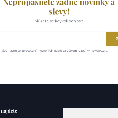
Nepropásněte žádné novinky a
slevy!
Můžete se kdykoli odhlásit.
P
Souhlasím se
zpracováním osobních údajů
za účelem rozesílky newsletteru.
 najdete