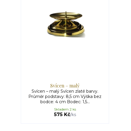
Svícen – malý
Svícen – malý Svícen zlaté barvy.
Průměr podstavy: 8,5 cm Výška bez
bodce: 4 cm Bodec: 1,5...
Skladem 2 ks
575 Kč
/
ks