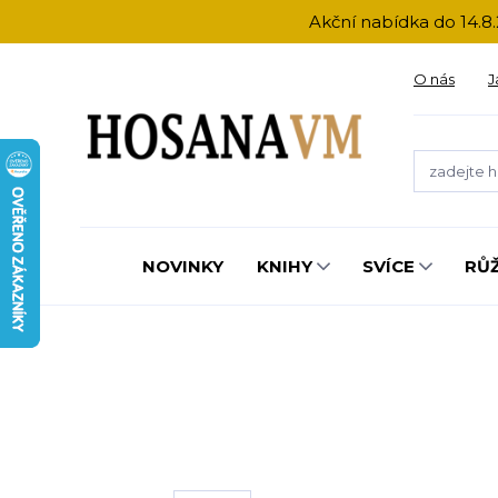
Akční nabídka do 14.8.
O nás
J
NOVINKY
KNIHY
SVÍCE
RŮ