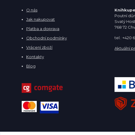
O nás
Knihkupe
Poutní dům
Jak nakupovat
Svatý Hos
768 72 Ch
Platba a doprava
tel.: +420
Obchodní podmínky
Vrácení zboží
Aktuální p
Kontakty
Blog