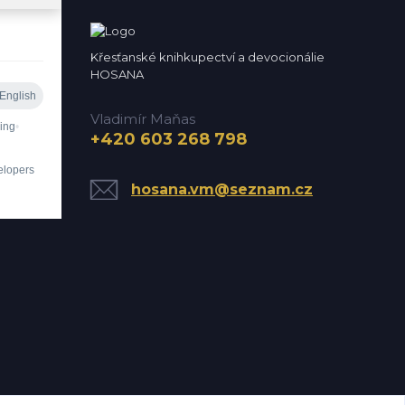
Křesťanské knihkupectví a devocionálie
HOSANA
Vladimír Maňas
+420 603 268 798
hosana.vm@seznam.cz