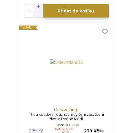
Přidat do košíku
Novinka
Odevzdání 33
Třiatřicetidenní duchovní cvičení zasvěcení
života Panně Marii.
Skladem > 10 ks
Ušetříte 60 Kč
299 Kč
239 Kč
/
ks
(- 20 %)