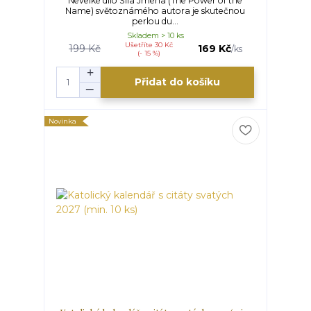
Nevelké dílo Síla Jména (The Power of the
Name) světoznámého autora je skutečnou
perlou du...
Skladem > 10 ks
Ušetříte 30 Kč
199 Kč
169 Kč
/
ks
(- 15 %)
Přidat do košíku
Novinka