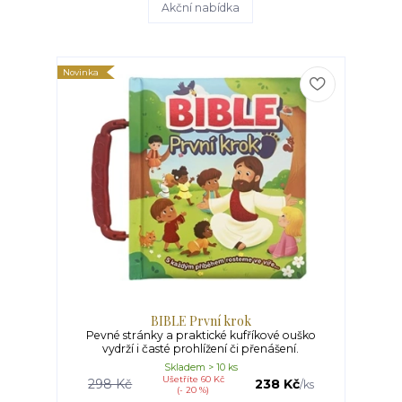
Akční nabídka
Novinka
BIBLE První krok
Pevné stránky a praktické kufříkové ouško
vydrží i časté prohlížení či přenášení.
Skladem > 10 ks
Ušetříte 60 Kč
298 Kč
238 Kč
/
ks
(- 20 %)