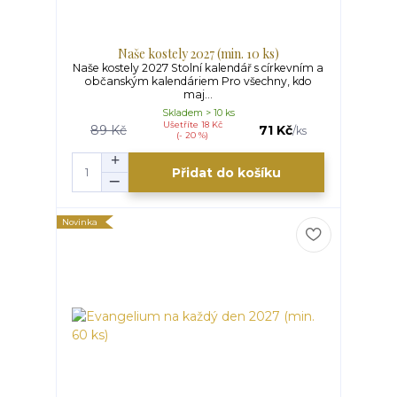
Naše kostely 2027 (min. 10 ks)
Naše kostely 2027 Stolní kalendář s církevním a
občanským kalendáriem Pro všechny, kdo
maj...
Skladem > 10 ks
Ušetříte 18 Kč
89 Kč
71 Kč
/
ks
(- 20 %)
Přidat do košíku
Novinka