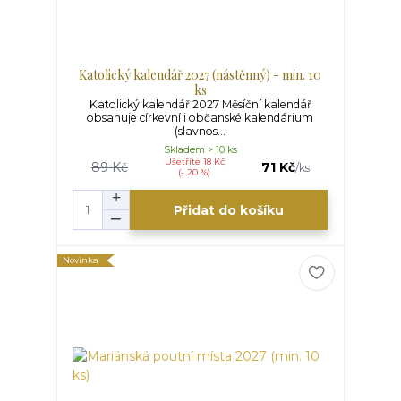
Katolický kalendář 2027 (nástěnný) - min. 10
ks
Katolický kalendář 2027 Měsíční kalendář
obsahuje církevní i občanské kalendárium
(slavnos...
Skladem > 10 ks
Ušetříte 18 Kč
89 Kč
71 Kč
/
ks
(- 20 %)
Přidat do košíku
Novinka