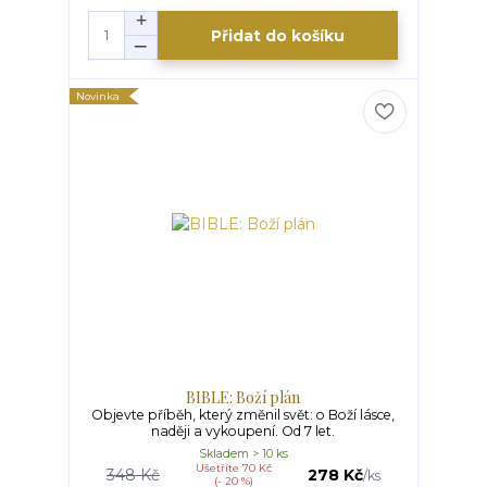
Přidat do košíku
Novinka
BIBLE: Boží plán
Objevte příběh, který změnil svět: o Boží lásce,
naději a vykoupení. Od 7 let.
Skladem > 10 ks
Ušetříte 70 Kč
348 Kč
278 Kč
/
ks
(- 20 %)