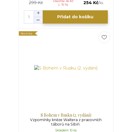
Ušetříte 45 Kč
299 Kč
254 Kč
/
ks
(- 15 %)
Přidat do košíku
Novinka
S Bohem v Rusku (2. vydání)
Vzpomínky kněze Waltera z pracovních
táborů na Sibiři.
Skladem 10 ks