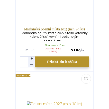
Mariánská poutní místa 2027 (min. 10 ks)
Mariánská poutní místa 2027 Stolní katolický
kalendář s církevním i občanským
kalendáriem....
Skladem > 10 ks
Ušetříte 18 Kč
89 Kč
71 Kč
/
ks
(- 20 %)
Přidat do košíku
Novinka