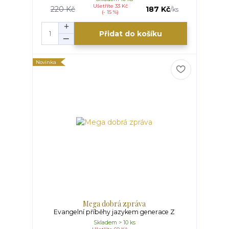
Ušetříte 33 Kč
220 Kč
187 Kč
/
ks
(- 15 %)
Přidat do košíku
Novinka
Mega dobrá zpráva
Evangelní příběhy jazykem generace Z
Skladem > 10 ks