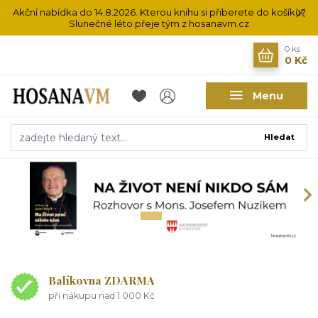
Akční nabídka do 14.8.2026. Kterou knihu si přiberete do košíku?
Slunečné léto přeje tým z hosanavm.cz
0
ks
0 Kč
Menu
Hledat
Balíkovna ZDARMA
při nákupu nad 1 000 Kč