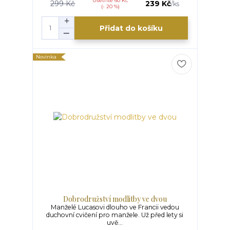
Ušetříte 60 Kč
299 Kč
239 Kč
/
ks
(- 20 %)
Přidat do košíku
Novinka
Dobrodružství modlitby ve dvou
Manželé Lucasovi dlouho ve Francii vedou
duchovní cvičení pro manžele. Už před lety si
uvě...