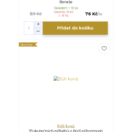
Beneše
Skladem > 10 ks
Ušetříte 13 Kč
89 Kč
76 Kč
/
ks
(- 15 %)
Přidat do košíku
Novinka
Bůh koná
35 skutečných příběhů o Boží přítomnosti