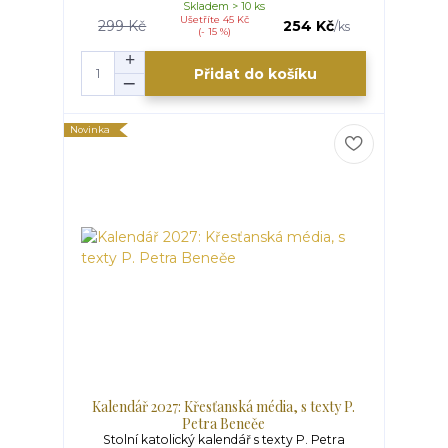
Skladem > 10 ks
Ušetříte 45 Kč
299 Kč
254 Kč
/
ks
(- 15 %)
Přidat do košíku
Novinka
Kalendář 2027: Křesťanská média, s texty P.
Petra Beneěe
Stolní katolický kalendář s texty P. Petra