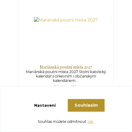
Mariánská poutní místa 2027
Mariánská poutní místa 2027 Stolní katolický
kalendář s církevním i občanským
kalendáriem....
Skladem > 10 ks
Ušetříte 13 Kč
89 Kč
76 Kč
/
ks
(- 15 %)
Souhlasím
Nastavení
Přidat do košíku
Souhlas můžete odmítnout
zde
.
Novinka