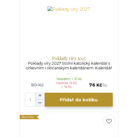
Poklady víry 2027
Poklady víry 2027 Stolní katolický kalendář s
církevním i občanským kalendáriem. Kalendář
...
Skladem > 10 ks
Ušetříte 13 Kč
89 Kč
76 Kč
/
ks
(- 15 %)
Přidat do košíku
Novinka