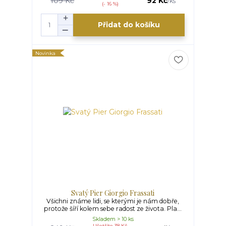
109 Kč
92 Kč
/
ks
(- 16 %)
Přidat do košíku
Novinka
Svatý Pier Giorgio Frassati
Všichni známe lidi, se kterými je nám dobře,
protože šíří kolem sebe radost ze života. Pla...
Skladem > 10 ks
Ušetříte 38 Kč