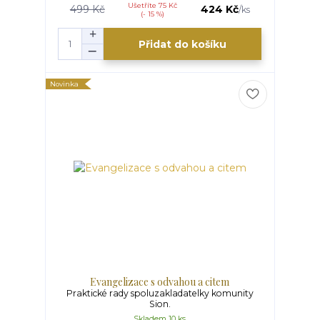
Ušetříte 75 Kč
499 Kč
424 Kč
/
ks
(- 15 %)
Přidat do košíku
Novinka
Evangelizace s odvahou a citem
Praktické rady spoluzakladatelky komunity
Sion.
Skladem 10 ks