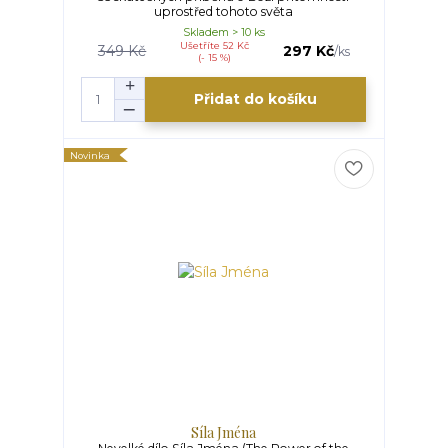
uprostřed tohoto světa
Skladem > 10 ks
Ušetříte 52 Kč
349 Kč
297 Kč
/
ks
(- 15 %)
Přidat do košíku
Novinka
Síla Jména