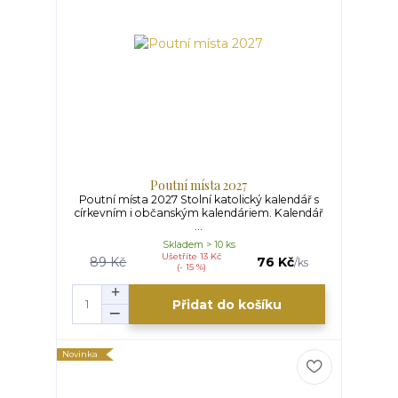
Poutní místa 2027
Poutní místa 2027 Stolní katolický kalendář s
církevním i občanským kalendáriem. Kalendář
...
Skladem > 10 ks
Ušetříte 13 Kč
89 Kč
76 Kč
/
ks
(- 15 %)
Přidat do košíku
Novinka