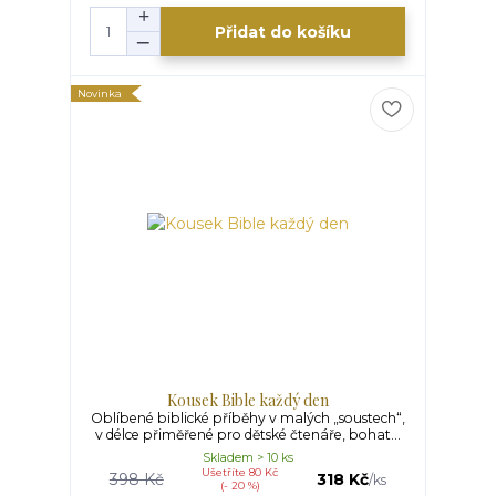
Přidat do košíku
Novinka
Kousek Bible každý den
Oblíbené biblické příběhy v malých „soustech“,
v délce přiměřené pro dětské čtenáře, bohat...
Skladem > 10 ks
Ušetříte 80 Kč
398 Kč
318 Kč
/
ks
(- 20 %)