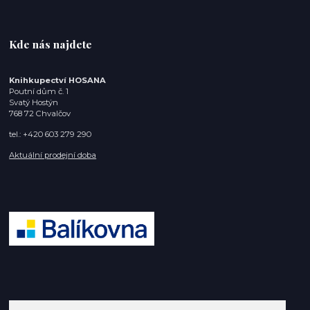
Kde nás najdete
Knihkupectví HOSANA
Poutní dům č. 1
Svatý Hostýn
768 72 Chvalčov
tel.: +420 603 279 290
Aktuální prodejní doba