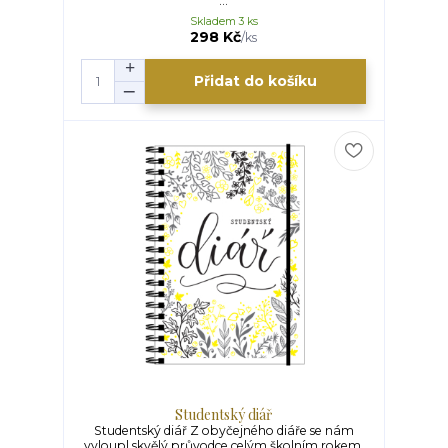
...
Skladem 3 ks
298 Kč
/
ks
Přidat do košíku
Studentský diář
Studentský diář Z obyčejného diáře se nám
vyloupl skvělý průvodce celým školním rokem.