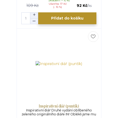
Skladem > 10 ks
Ušetříte 17 Kč
109 Kč
92 Kč
/
ks
(- 16 %)
Přidat do košíku
Inspirativní diář (puntík)
Inspirativní diář Druhé vydání oblíbeného
zeleného originálního diáře IN! Oblékli jsme mu