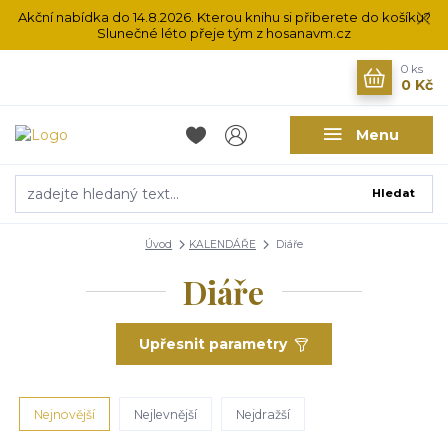
Akční nabídka do 14.8.2026. Kterou knihu si přiberete do košíku?
Slunečné léto přeje tým z hosanavm.cz
0
ks
0 Kč
Menu
Hledat
Úvod
KALENDÁŘE
Diáře
Diáře
Upřesnit parametry
Nejnovější
Nejlevnější
Nejdražší