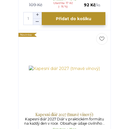
Ušetříte 17 Kč
109 Kč
92 Kč
/
ks
(- 16 %)
Přidat do košíku
Novinka
Kapesní diář 2027 (tmavě vínový)
Kapesní diář 2027 Diář v praktickém formátu
na každý den v roce. Obsahuje údaje civilního...