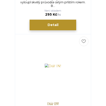
vyloupl skvělý průvodce celým příštím rokem.
B...
Není skladem
295 Kč
/
ks
Detail
Diář IN!