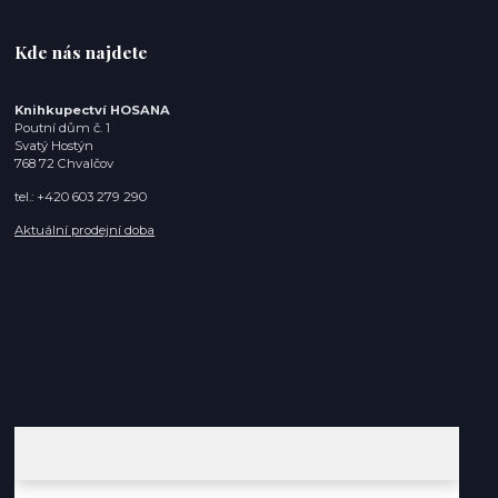
Kde nás najdete
Knihkupectví HOSANA
Poutní dům č. 1
Svatý Hostýn
768 72 Chvalčov
tel.: +420 603 279 290
Aktuální prodejní doba