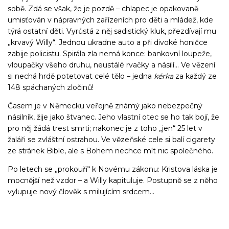
sobě. Zdá se však, že je pozdě – chlapec je opakovaně
umisťován v nápravných zařízeních pro děti a mládež, kde
týrá ostatní děti. Vyrůstá z něj sadistický kluk, přezdívají mu
„krvavý Willy“. Jednou ukradne auto a při divoké honičce
zabije policistu. Spirála zla nemá konce: bankovní loupeže,
vloupačky všeho druhu, neustálé rvačky a násilí… Ve vězení
si nechá hrdě potetovat celé tělo – jedna
kérka
za každý ze
148 spáchaných zločinů!
Časem je v Německu veřejně známý jako nebezpečný
násilník, žije jako štvanec. Jeho vlastní otec se ho tak bojí, že
pro něj žádá trest smrti; nakonec je z toho „jen“ 25 let v
žaláři se zvláštní ostrahou. Ve vězeňské cele si balí cigarety
ze stránek Bible, ale s Bohem nechce mít nic společného.
Po letech se „prokouří“ k Novému zákonu: Kristova láska je
mocnější než vzdor – a Willy kapituluje. Postupně se z něho
vylupuje nový člověk s milujícím srdcem…