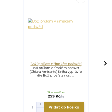
Boží průlom v římském podsvětí
D
Boží průlom v římském podsvětí
Doktor Mosc
(Chiara Amirante) Kniha vypráví o
Svatý lékař
díle Boží prozřetelnosti ...
(188
Skladem 8 ks
259 Kč
/
ks
Přidat do košíku