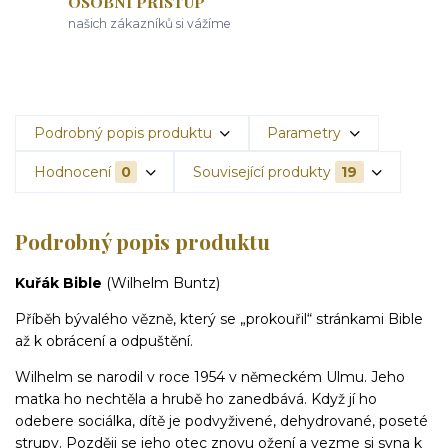
OSOBNÍ PŘÍSTUP
našich zákazníků si vážíme
Podrobný popis produktu
Parametry
Hodnocení
0
Související produkty
19
Podrobný popis produktu
Kuřák Bible
(Wilhelm Buntz)
Příběh bývalého vězně, který se „prokouřil“ stránkami Bible
až k obrácení a odpuštění.
Wilhelm se narodil v roce 1954 v německém Ulmu. Jeho
matka ho nechtěla a hrubě ho zanedbává. Když jí ho
odebere sociálka, dítě je podvyživené, dehydrované, poseté
strupy. Později se jeho otec znovu ožení a vezme si syna k