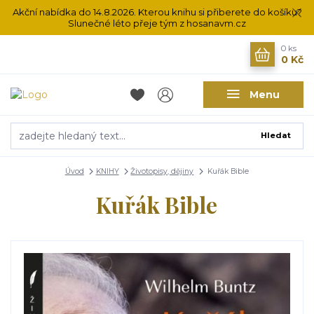
Akční nabídka do 14.8.2026. Kterou knihu si přiberete do košíku?
Slunečné léto přeje tým z hosanavm.cz
0
ks
0 Kč
Menu
Hledat
Úvod
KNIHY
Životopisy, dějiny
Kuřák Bible
Kuřák Bible