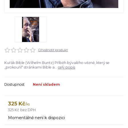
Ohodnotit produkt
Kuřák Bible (Wilhelm Buntz) Příběh bývalého vězně, který se
„prokouřil“ stránkami Bible a...
celý popis
Dostupnost
Není skladem
325 Kč
/
ks
325 Kč
bez DPH
Momentálně není k dispozici