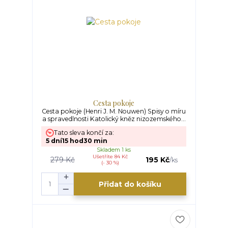
Cesta pokoje
Cesta pokoje (Henri J. M. Nouwen) Spisy o míru
a spravedlnosti Katolický kněz nizozemského...
Tato sleva končí za:
5
dní
15
hod
30
min
Skladem 1 ks
Ušetříte 84 Kč
279 Kč
195 Kč
/
ks
(- 30 %)
Přidat do košíku