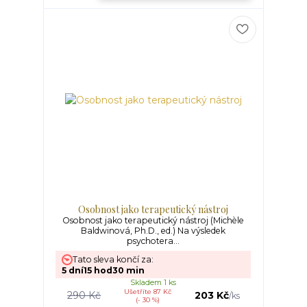
Osobnost jako terapeutický nástroj
Osobnost jako terapeutický nástroj (Michèle
Baldwinová, Ph.D., ed.) Na výsledek
psychotera...
Tato sleva končí za:
5
dní
15
hod
30
min
Skladem 1 ks
Ušetříte 87 Kč
290 Kč
203 Kč
/
ks
(- 30 %)