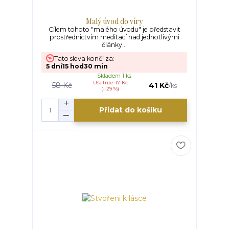
Malý úvod do víry
Cílem tohoto "malého úvodu" je představit
prostřednictvím meditací nad jednotlivými
články...
Tato sleva končí za:
5
dní
15
hod
30
min
Skladem 1 ks
Ušetříte 17 Kč
58 Kč
41 Kč
/
ks
(- 29 %)
Přidat do košíku