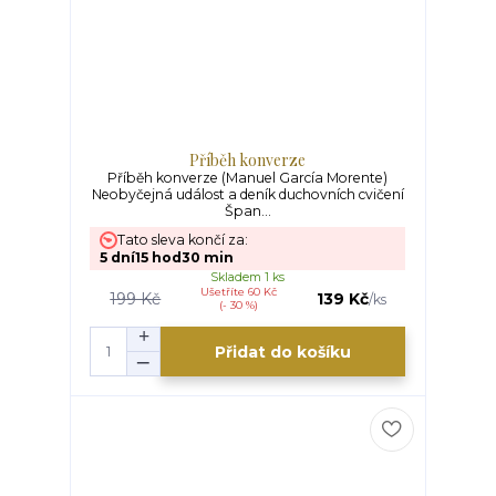
Příběh konverze
Příběh konverze (Manuel García Morente)
Neobyčejná událost a deník duchovních cvičení
Špan...
Tato sleva končí za:
5
dní
15
hod
30
min
Skladem 1 ks
Ušetříte 60 Kč
199 Kč
139 Kč
/
ks
(- 30 %)
Přidat do košíku