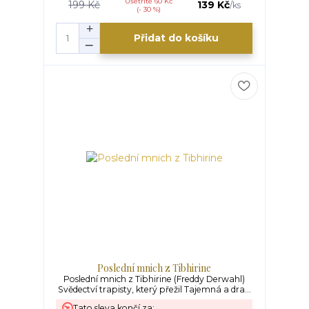
Ušetříte 60 Kč
199 Kč
139 Kč
/
ks
(- 30 %)
Přidat do košíku
Poslední mnich z Tibhirine
Poslední mnich z Tibhirine (Freddy Derwahl)
Svědectví trapisty, který přežil Tajemná a dra...
Tato sleva končí za: