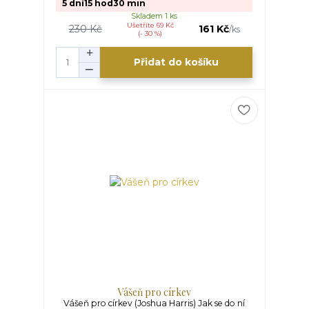
5
dní
15
hod
30
min
Skladem 1 ks
Ušetříte 69 Kč
230 Kč
161 Kč
/
ks
(- 30 %)
Přidat do košíku
Vášeň pro církev
Vášeň pro církev (Joshua Harris) Jak se do ní