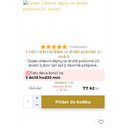
1 hodnocení
České církevní dějiny ve druhé polovině 20.
století
České církevní dějiny ve druhé polovině 20.
století (Libor Jan (ed.)) Sborník příspěvk...
Tato sleva končí za:
5
dní
15
hod
30
min
Skladem 1 ks
Ušetříte 33 Kč
110 Kč
77 Kč
/
ks
(- 30 %)
Přidat do košíku