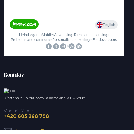
Kontakty
Křesťanské knihkupectví a devocionálie HOSANA
Vladimír Maňas
+420 603 268 798
hosana.vm@seznam.cz