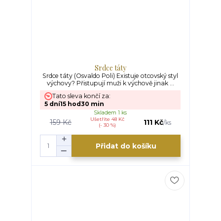
Srdce táty
Srdce táty (Osvaldo Poli) Existuje otcovský styl
výchovy? Přistupují muži k výchově jinak ...
Tato sleva končí za:
5
dní
15
hod
30
min
Skladem 1 ks
Ušetříte 48 Kč
159 Kč
111 Kč
/
ks
(- 30 %)
Přidat do košíku