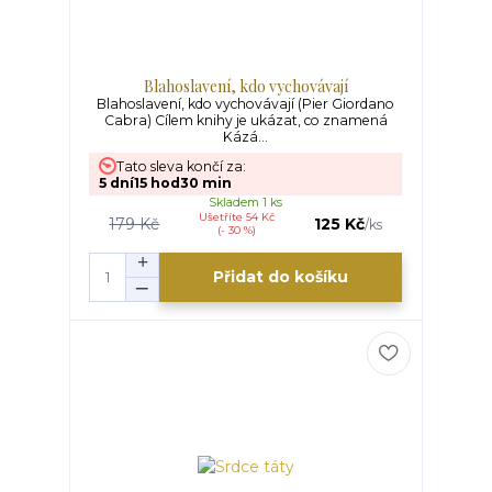
Blahoslavení, kdo vychovávají
Blahoslavení, kdo vychovávají (Pier Giordano
Cabra) Cílem knihy je ukázat, co znamená
Kázá...
Tato sleva končí za:
5
dní
15
hod
30
min
Skladem 1 ks
Ušetříte 54 Kč
179 Kč
125 Kč
/
ks
(- 30 %)
Přidat do košíku