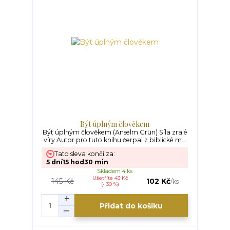
Být úplným člověkem
Být úplným člověkem (Anselm Grün) Síla zralé
víry Autor pro tuto knihu čerpal z biblické m...
Tato sleva končí za:
5
dní
15
hod
30
min
Skladem 4 ks
Ušetříte 43 Kč
145 Kč
102 Kč
/
ks
(- 30 %)
Přidat do košíku