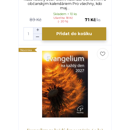
občanským kalendáriem Pro všechny, kdo
maj...
Skladem > 10 ks
Ušetříte 18 Kč
89 Kč
71 Kč
/
ks
(- 20 %)
Přidat do košíku
Novinka