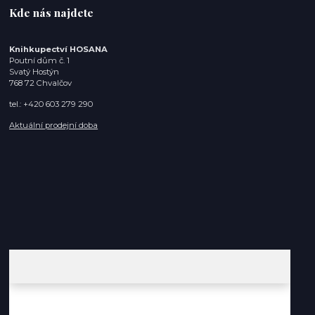
Kde nás najdete
Knihkupectví HOSANA
Poutní dům č. 1
Svatý Hostýn
768 72 Chvalčov
tel.: +420 603 279 290
Aktuální prodejní doba