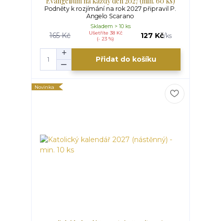
Evangelium na každý den 2027 (min. 60 ks)
Podněty k rozjímání na rok 2027 připravil P.
Angelo Scarano
Skladem > 10 ks
Ušetříte 38 Kč
165 Kč
127 Kč
/
ks
(- 23 %)
Přidat do košíku
Novinka