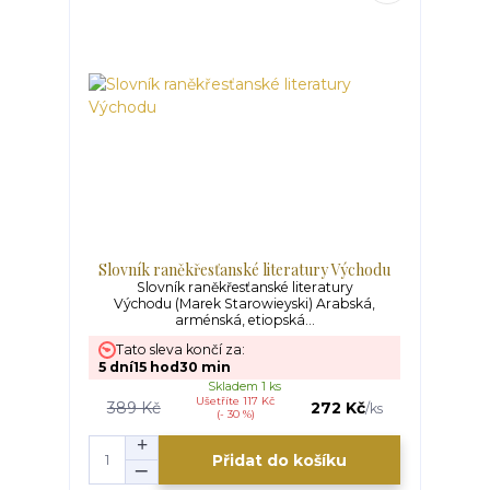
Slovník raněkřesťanské literatury Východu
Slovník raněkřesťanské literatury
Východu (Marek Starowieyski) Arabská,
arménská, etiopská...
Tato sleva končí za:
5
dní
15
hod
30
min
Skladem 1 ks
Ušetříte 117 Kč
389 Kč
272 Kč
/
ks
(- 30 %)
Přidat do košíku