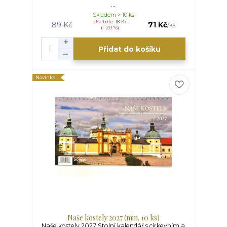
...
Skladem > 10 ks
Ušetříte 18 Kč
89 Kč
71 Kč
/
ks
(- 20 %)
Přidat do košíku
Novinka
Naše kostely 2027 (min. 10 ks)
Naše kostely 2027 Stolní kalendář s církevním a