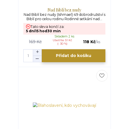
Nad Biblí bez nudy
Nad Biblí bez nudy (Ishmael) 49 dobrodružství s
Biblí pro celou rodinu Rodinné setkání nad...
Tato sleva končí za:
5
dní
15
hod
30
min
Skladem 2 ks
Ušetříte 51 Kč
169 Kč
118 Kč
/
ks
(- 30 %)
Přidat do košíku