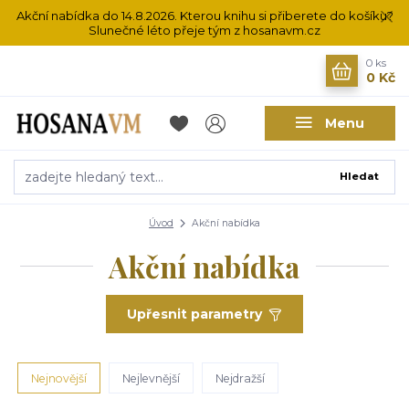
Akční nabídka do 14.8.2026. Kterou knihu si přiberete do košíku?
Slunečné léto přeje tým z hosanavm.cz
0
ks
0 Kč
Menu
Hledat
Úvod
Akční nabídka
Akční nabídka
Upřesnit parametry
Nejnovější
Nejlevnější
Nejdražší