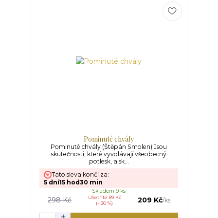
Pominuté chvály
Pominuté chvály (Štěpán Smolen) Jsou
skutečnosti, které vyvolávají všeobecný
potlesk, a sk...
Tato sleva končí za:
5
dní
15
hod
30
min
Skladem 9 ks
Ušetříte 89 Kč
298 Kč
209 Kč
/
ks
(- 30 %)