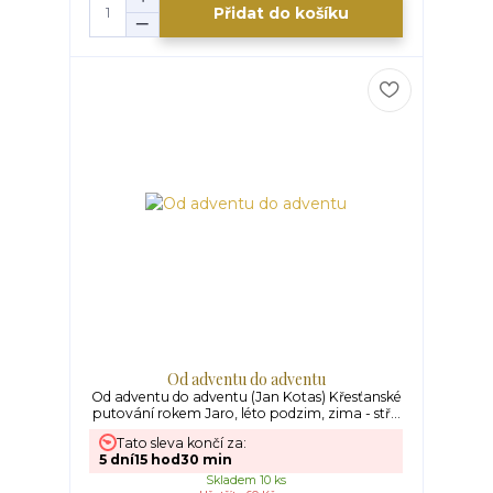
Přidat do košíku
Od adventu do adventu
Od adventu do adventu (Jan Kotas) Křesťanské
putování rokem Jaro, léto podzim, zima - stř...
Tato sleva končí za:
5
dní
15
hod
30
min
Skladem 10 ks