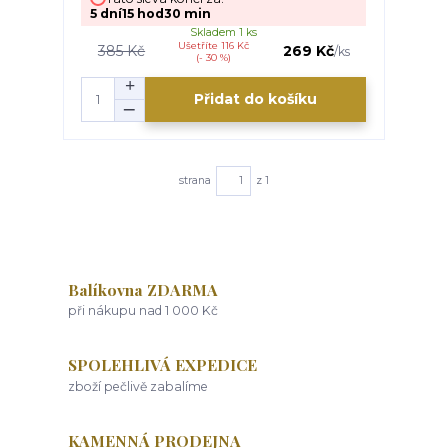
5
dní
15
hod
30
min
Skladem 1 ks
Ušetříte 116 Kč
385 Kč
269 Kč
/
ks
(- 30 %)
Přidat do košíku
strana
z 1
Balíkovna ZDARMA
při nákupu nad 1 000 Kč
SPOLEHLIVÁ EXPEDICE
zboží pečlivě zabalíme
KAMENNÁ PRODEJNA