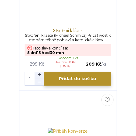
Stvořeni k lásce
Stvořeni k lásce (Michael Schmitz) Přitažlivost k
osobám téhož pohlaví a katolická církev ...
Tato sleva končí za:
5
dní
15
hod
30
min
Skladem 1 ks
Ušetříte 90 Kč
299 Kč
209 Kč
/
ks
(- 30 %)
Přidat do košíku