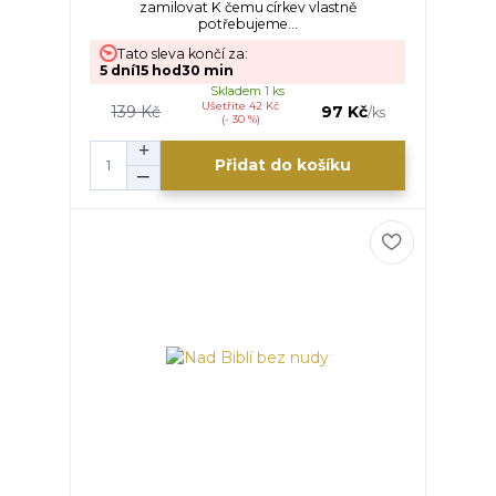
zamilovat K čemu církev vlastně
potřebujeme...
Tato sleva končí za:
5
dní
15
hod
30
min
Skladem 1 ks
Ušetříte 42 Kč
139 Kč
97 Kč
/
ks
(- 30 %)
Přidat do košíku