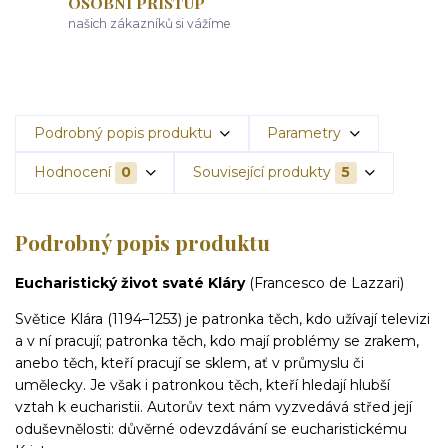
OSOBNÍ PŘÍSTUP
našich zákazníků si vážíme
Podrobný popis produktu
Parametry
Hodnocení
0
Související produkty
5
Podrobný popis produktu
Eucharistický život svaté Kláry
(Francesco de Lazzari)
Světice Klára (1194–1253) je patronka těch, kdo užívají televizi
a v ní pracují; patronka těch, kdo mají problémy se zrakem,
anebo těch, kteří pracují se sklem, ať v průmyslu či
umělecky. Je však i patronkou těch, kteří hledají hlubší
vztah k eucharistii. Autorův text nám vyzvedává střed její
oduševnělosti: důvěrné odevzdávání se eucharistickému