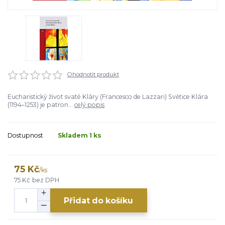
Ohodnotit produkt
Eucharistický život svaté Kláry (Francesco de Lazzari) Světice Klára
(1194–1253) je patron...
celý popis
Dostupnost
Skladem 1 ks
75 Kč
/
ks
75 Kč
bez DPH
Přidat do košíku