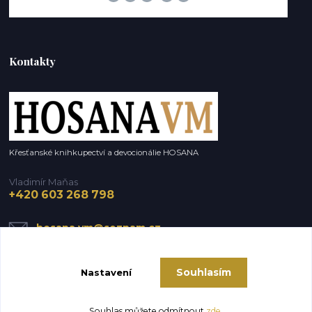
Kontakty
Křesťanské knihkupectví a devocionálie HOSANA
Vladimír Maňas
+420 603 268 798
hosana.vm@seznam.cz
Souhlasím
Nastavení
Souhlas můžete odmítnout
zde
.