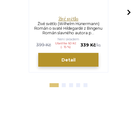
Živé světlo
S
Živé světlo (Wilhelm Hünermann)
Svatý Mikulá
Román o svaté Hildegardě z Bingenu
v obdarová
Román slavného autora p...
pos
Není skladem
Ušetříte 60 Kč
U
399 Kč
339 Kč
170 Kč
/
ks
(- 15 %)
Detail