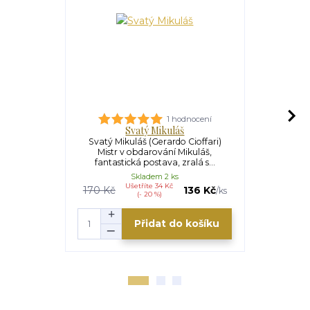
1 hodnocení
Svatý Mikuláš
Svatý Mikuláš (Gerardo Cioffari)
Svatá Pav
Mistr v obdarování Mikuláš,
ochránkyn
fantastická postava, zralá s...
čtyři s
Skladem 2 ks
Ušetříte 34 Kč
U
170 Kč
136 Kč
90 Kč
/
ks
(- 20 %)
Přidat do košíku