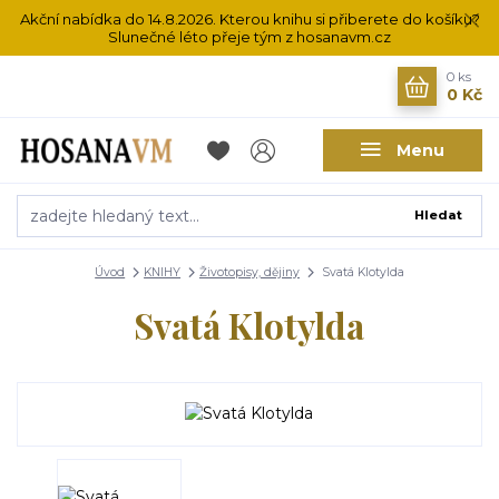
Akční nabídka do 14.8.2026. Kterou knihu si přiberete do košíku?
Slunečné léto přeje tým z hosanavm.cz
0
ks
0 Kč
Menu
Hledat
Úvod
KNIHY
Životopisy, dějiny
Svatá Klotylda
Svatá Klotylda