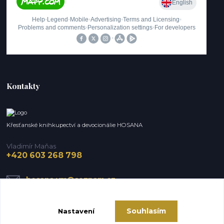
Kontakty
Křesťanské knihkupectví a devocionálie HOSANA
Vladimír Maňas
+420 603 268 798
hosana.vm@seznam.cz
Souhlasím
Nastavení