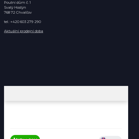
Poutní dům č. 1
Svatý Hostýn
768 72 Chvalčov
tel.: +420 603 279 290
Aktuální prodejní doba