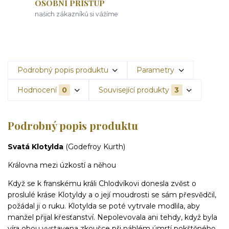
OSOBNÍ PŘÍSTUP
našich zákazníků si vážíme
Podrobný popis produktu
Parametry
Hodnocení
0
Související produkty
3
Podrobný popis produktu
Svatá Klotylda
(Godefroy Kurth)
Královna mezi úzkostí a něhou
Když se k franskému králi Chlodvíkovi donesla zvěst o
proslulé kráse Klotyldy a o její moudrosti se sám přesvědčil,
požádal ji o ruku. Klotylda se poté vytrvale modlila, aby
manžel přijal křesťanství. Nepolevovala ani tehdy, když byla
víra obou vystavena zkoušce při náhlém úmrtí pokřtěného