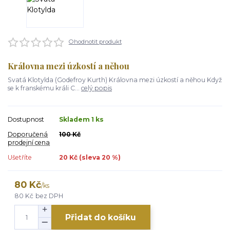
Ohodnotit produkt
Královna mezi úzkostí a něhou
Svatá Klotylda (Godefroy Kurth) Královna mezi úzkostí a něhou Když
se k franskému králi C...
celý popis
Dostupnost
Skladem 1 ks
Doporučená
100 Kč
prodejní cena
Ušetříte
20 Kč (sleva
20
%)
80 Kč
/
ks
80 Kč
bez DPH
Přidat do košíku