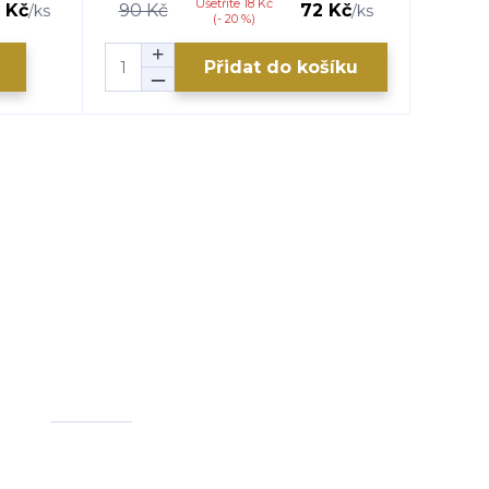
Ušetříte 18 Kč
 Kč
90 Kč
72 Kč
160 K
/
ks
/
ks
(- 20 %)
Přidat do košíku