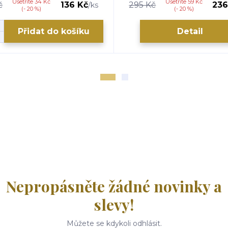
Ušetříte 34 Kč
Ušetříte 59 Kč
č
136 Kč
295 Kč
236
/
ks
(- 20 %)
(- 20 %)
Přidat do košíku
Detail
Nepropásněte žádné novinky a
slevy!
Můžete se kdykoli odhlásit.