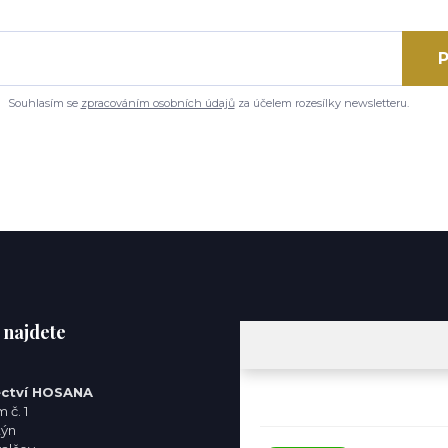
P
Souhlasím se
zpracováním osobních údajů
za účelem rozesílky newsletteru.
 najdete
ctví HOSANA
 č. 1
týn