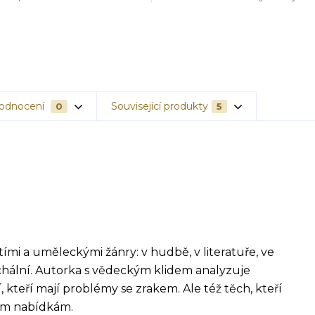
odnocení
Související produkty
0
5
tími a uměleckými žánry: v hudbě, v literatuře, ve
chální. Autorka s vědeckým klidem analyzuje
, kteří mají problémy se zrakem. Ale též těch, kteří
ným nabídkám.