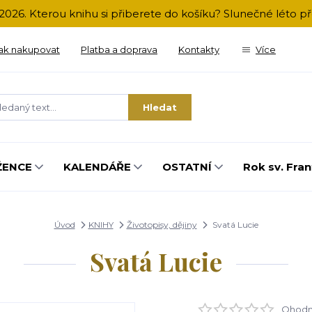
2026. Kterou knihu si přiberete do košíku? Slunečné léto 
ak nakupovat
Platba a doprava
Kontakty
Více
Hledat
ŽENCE
KALENDÁŘE
OSTATNÍ
Rok sv. Fran
Úvod
KNIHY
Životopisy, dějiny
Svatá Lucie
Svatá Lucie
Ohodno