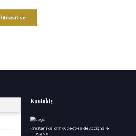
řihlásit se
Kontakty
Křesťanské knihkupectví a devocionálie
HOSANA