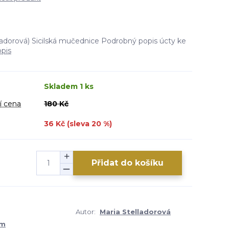
lladorová) Sicilská mučednice Podrobný popis úcty ke
opis
Skladem 1 ks
í cena
180 Kč
36 Kč (sleva
20
%)
Přidat do košíku
Autor:
Maria Stelladorová
um