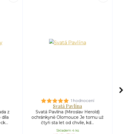
1 hodnocení
Svatá Pavlína
uda z
Svatá Pavlína (Miroslav Herold)
Svatá
 díla
ochránkyně Olomouce Je tomu už
Si
k...
čtyři sta let od chvíle, kd...
křesť
Skladem 4 ks