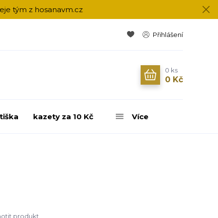
přeje tým z hosanavm.cz
Přihlášení
0
ks
0 Kč
tiška
kazety za 10 Kč
Více
tit produkt