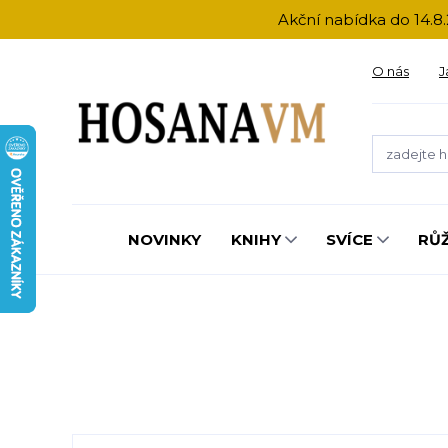
Akční nabídka do 14.8.
O nás
J
NOVINKY
KNIHY
SVÍCE
RŮ