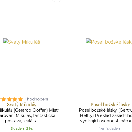
1 hodnocení
Svatý Mikuláš
Posel božské lásky
kuláš (Gerardo Cioffari) Mistr
Posel božské lásky (Gertr
arování Mikuláš, fantastická
Helfty) Překlad zásadního
postava, zralá s...
vynikající osobnosti němec
Skladem 2 ks
Není skladem