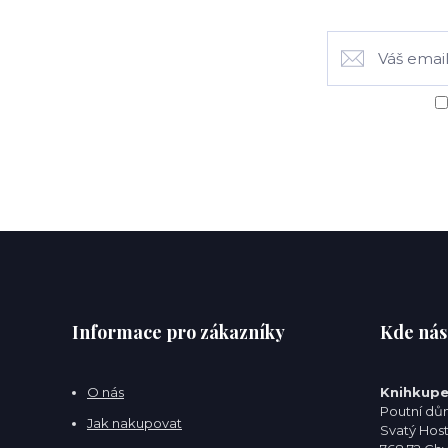
Informace pro zákazníky
Kde nás
O nás
Knihkupe
Poutní dům
Jak nakupovat
Svatý Hos