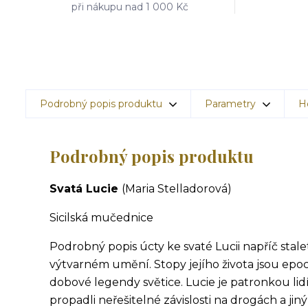
při nákupu nad 1 000 Kč
Podrobný popis produktu
Parametry
H
Podrobný popis produktu
Svatá Lucie
(Maria Stelladorová)
Sicilská mučednice
Podrobný popis úcty ke svaté Lucii napříč stale
výtvarném umění. Stopy jejího života jsou epo
dobové legendy světice. Lucie je patronkou lidí
propadli neřešitelné závislosti na drogách a ji