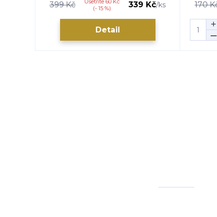
Ušetříte 60 Kč
399 Kč
339 Kč
170 K
/
ks
(- 15 %)
Detail