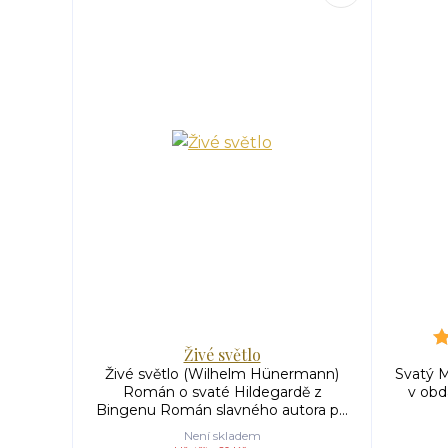
Živé světlo
Živé světlo (Wilhelm Hünermann)
Svatý Mi
Román o svaté Hildegardě z
v obd
Bingenu Román slavného autora p...
Není skladem