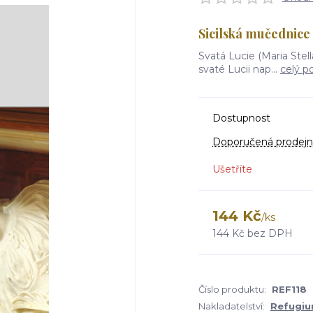
Sicilská mučednice
Svatá Lucie (Maria Ste
svaté Lucii nap...
celý p
Dostupnost
Doporučená prodejn
Ušetříte
144 Kč
/
ks
144 Kč
bez DPH
Číslo produktu:
REF118
Nakladatelství:
Refugi