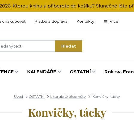
2026. Kterou knihu si přiberete do košíku? Slunečné léto 
ak nakupovat
Platba a doprava
Kontakty
Více
Hledat
ŽENCE
KALENDÁŘE
OSTATNÍ
Rok sv. Fran
Úvod
OSTATNÍ
Liturgické předměty
Konvičky, tácky
Konvičky, tácky