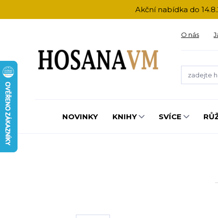
Akční nabídka do 14.8.
O nás
J
NOVINKY
KNIHY
SVÍCE
RŮ