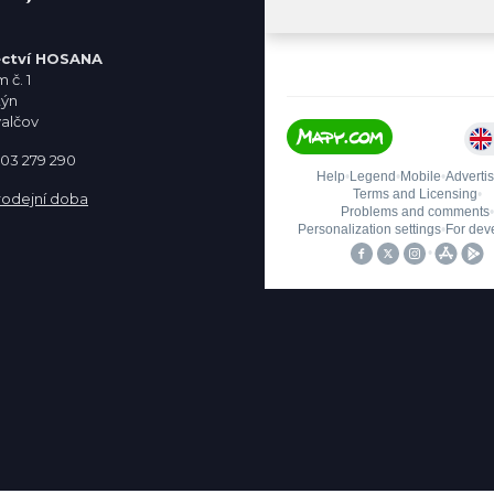
ctví HOSANA
 č. 1
týn
valčov
 603 279 290
rodejní doba