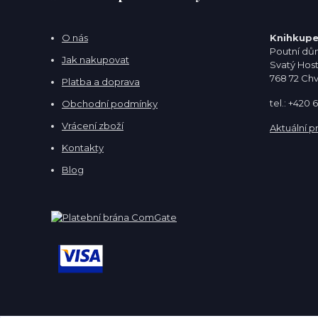
O nás
Knihkupe
Poutní dům
Jak nakupovat
Svatý Hos
768 72 Ch
Platba a doprava
tel.: +420
Obchodní podmínky
Vrácení zboží
Aktuální p
Kontakty
Blog