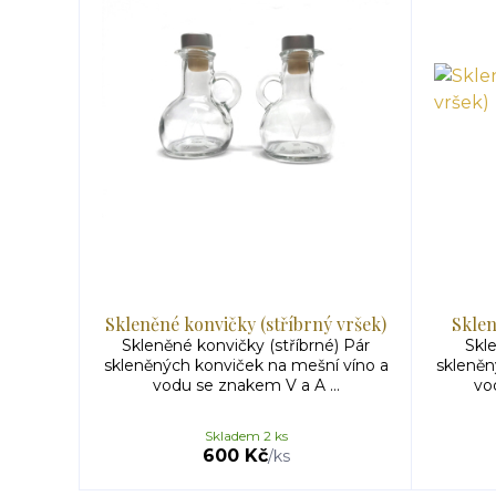
Skleněné konvičky (stříbrný vršek)
Sklen
Skleněné konvičky (stříbrné) Pár
Skl
skleněných konviček na mešní víno a
skleněn
vodu se znakem V a A ...
vo
Skladem 2 ks
600 Kč
/
ks