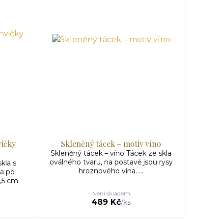
vičky
Skleněný tácek – motiv víno
Skleněný tácek – víno Tácek ze skla
oválného tvaru, na postavě jsou rysy
kla s
hroznového vína. ...
a po
,5 cm
Není skladem
489 Kč
/
ks