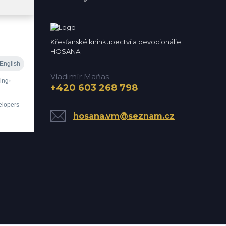
Křesťanské knihkupectví a devocionálie
HOSANA
Vladimír Maňas
+420 603 268 798
hosana.vm@seznam.cz