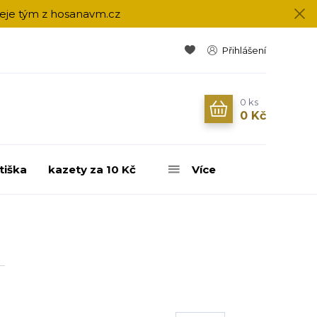
přeje tým z hosanavm.cz
Přihlášení
0
ks
0 Kč
tiška
kazety za 10 Kč
Více