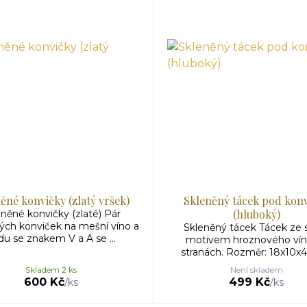
ěné konvičky (zlatý vršek)
Skleněný tácek pod kon
(hluboký)
eněné konvičky (zlaté) Pár
ých konviček na mešní víno a
Skleněný tácek Tácek ze s
du se znakem V a A se ...
motivem hroznového vín
stranách. Rozměr: 18x10x4
Skladem 2 ks
Není skladem
600 Kč
499 Kč
/
ks
/
ks