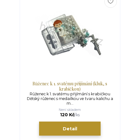
Růženec k 1. svatému přijímání (kluk, s
krabičkou)
Růženec k 1. svatému přijímání s krabičkou
Dětský růženec s medailkou ve tvaru kalichu a
m...
Není skladem
120 Kč
/
ks
Detail