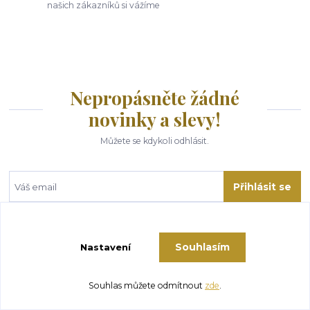
našich zákazníků si vážíme
Nepropásněte žádné
novinky a slevy!
Můžete se kdykoli odhlásit.
Přihlásit se
Souhlasím se
zpracováním osobních údajů
za účelem rozesílky newsletteru.
Souhlasím
Nastavení
Souhlas můžete odmítnout
zde
.