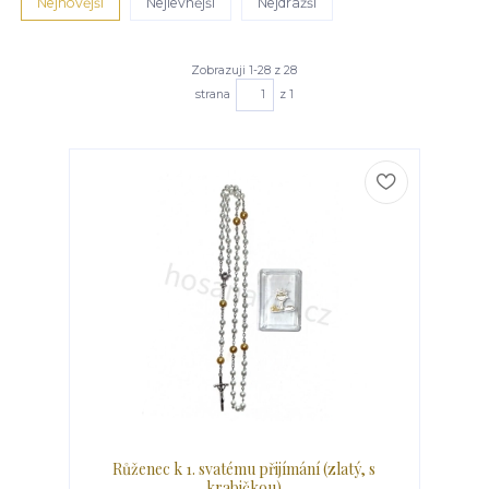
Nejnovější
Nejlevnější
Nejdražší
Zobrazuji 1-28 z 28
strana
z 1
Růženec k 1. svatému přijímání (zlatý, s
krabičkou)