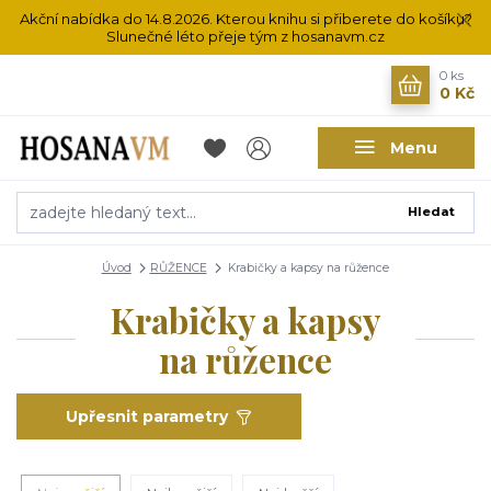
Akční nabídka do 14.8.2026. Kterou knihu si přiberete do košíku?
Slunečné léto přeje tým z hosanavm.cz
0
ks
0 Kč
Menu
Hledat
Úvod
RŮŽENCE
Krabičky a kapsy na růžence
Krabičky a kapsy
na růžence
Upřesnit parametry