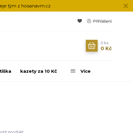
přeje tým z hosanavm.cz
Přihlášení
0
ks
0 Kč
tiška
kazety za 10 Kč
Více
tit produkt