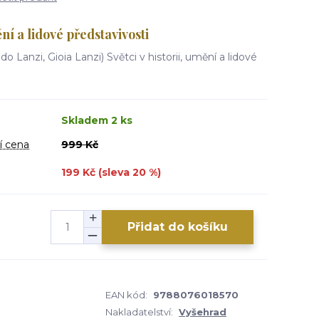
ění a lidové představivosti
o Lanzi, Gioia Lanzi) Světci v historii, umění a lidové
Skladem 2 ks
í cena
999 Kč
199 Kč (sleva
20
%)
Přidat do košíku
EAN kód:
9788076018570
Nakladatelství:
Vyšehrad