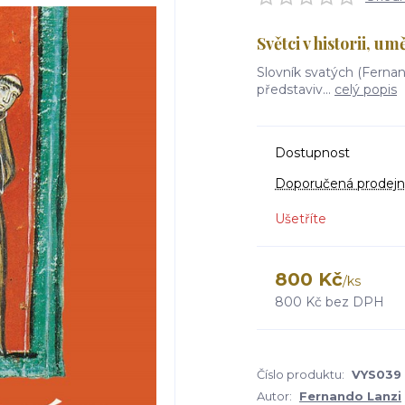
Světci v historii, um
Slovník svatých (Fernand
představiv...
celý popis
Dostupnost
Doporučená prodejn
Ušetříte
800 Kč
/
ks
800 Kč
bez DPH
Číslo produktu:
VYS039
Autor:
Fernando Lanzi