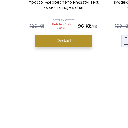
Apoštol všeobecného kněžství Text
svědek
nás seznamuje s char...
Není skladem
Ušetříte 24 Kč
120 Kč
96 Kč
199 K
/
ks
(- 20 %)
Detail