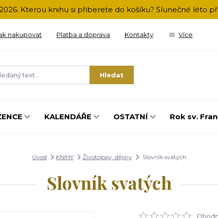
2026. Kterou knihu si přiberete do košíku? Slunečné léto 
ak nakupovat
Platba a doprava
Kontakty
Více
Hledat
ŽENCE
KALENDÁŘE
OSTATNÍ
Rok sv. Fran
Úvod
KNIHY
Životopisy, dějiny
Slovník svatých
Slovník svatých
Ohodno