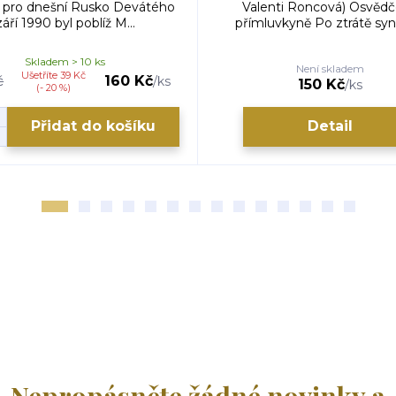
 pro dnešní Rusko Devátého
Valenti Roncová) Osvěd
září 1990 byl poblíž M...
přímluvkyně Po ztrátě synů 
Skladem > 10 ks
Není skladem
Ušetříte 39 Kč
č
160 Kč
/
ks
150 Kč
/
ks
(- 20 %)
Přidat do košíku
Detail
Nepropásněte žádné novinky a