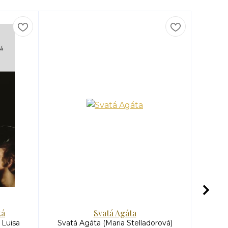
ká
Svatá Agáta
 Luisa
Svatá Agáta (Maria Stelladorová)
Pose