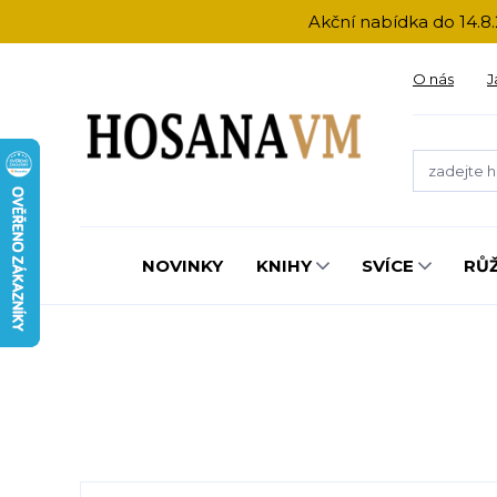
Akční nabídka do 14.8.
O nás
J
NOVINKY
KNIHY
SVÍCE
RŮ