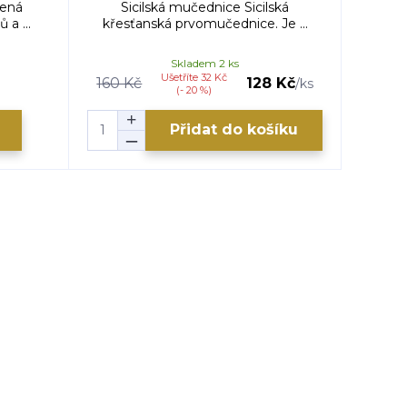
čená
Sicilská mučednice Sicilská
Hel
a ...
křesťanská prvomučednice. Je ...
vyn
Skladem 2 ks
Ušetříte 32 Kč
160 Kč
128 Kč
295 
/
ks
(- 20 %)
Přidat do košíku