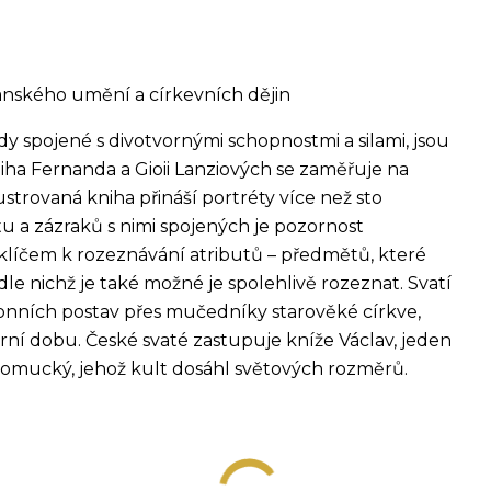
anského umění a církevních dějin
hdy spojené s divotvornými schopnostmi a silami, jsou
a Fernanda a Gioii Lanziových se zaměřuje na
lustrovaná kniha přináší portréty více než sto
ltu a zázraků s nimi spojených je pozornost
 klíčem k rozeznávání atributů – předmětů, které
dle nichž je také možné je spolehlivě rozeznat. Svatí
onních postav přes mučedníky starověké církve,
ní dobu. České svaté zastupuje kníže Václav, jeden
pomucký, jehož kult dosáhl světových rozměrů.