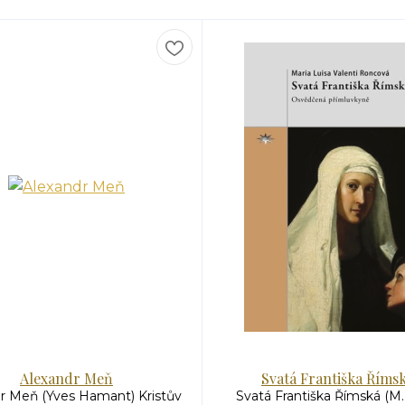
Alexandr Meň
Svatá Františka Říms
r Meň (Yves Hamant) Kristův
Svatá Františka Římská (M.