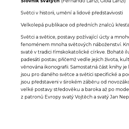
Slovník svatých
(Fernando Lanzi, Gioia Lanzi)
Světci v historii, umění a lidové představivosti
Velkolepá publikace od předních znalců křesť
Světci a světice, postavy požívající úcty a mno
fenoménem mnoha světových náboženství. Knih
svaté v tradici římskokatolické církve. Bohatě i
padesáti postav, přičemž vedle jejich života, ku
věnována ikonografii. Samostatná část knihy je
jsou pro daného světce a světici specifické a po
jsou představeni v širokém záběru od novozák
velké postavy středověku a baroka až po moder
z patronů Evropy svatý Vojtěch a svatý Jan Ne