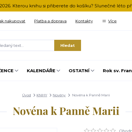
2026. Kterou knihu si přiberete do košíku? Slunečné léto 
ak nakupovat
Platba a doprava
Kontakty
Více
Hledat
ŽENCE
KALENDÁŘE
OSTATNÍ
Rok sv. Fran
Úvod
KNIHY
Novény
Novéna k Panně Marii
Novéna k Panně Marii
Ohodno