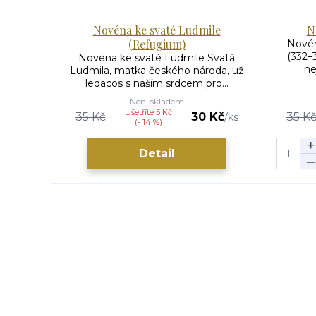
Novéna ke svaté Ludmile
N
(Refugium)
Novén
(332–
Novéna ke svaté Ludmile Svatá
ne
Ludmila, matka českého národa, už
ledacos s naším srdcem pro...
Není skladem
Ušetříte 5 Kč
35 Kč
30 Kč
35 K
/
ks
(- 14 %)
Detail