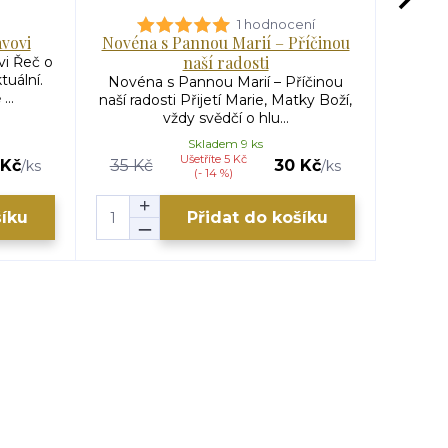
1 hodnocení
vovi
Novéna s Pannou Marií – Příčinou
Novén
naší radosti
i Řeč o
Novén
tuální.
Devět
Novéna s Pannou Marií – Příčinou
..
da
naší radosti Přijetí Marie, Matky Boží,
vždy svědčí o hlu...
Skladem 9 ks
Ušetříte 5 Kč
 Kč
35 Kč
30 Kč
35 K
/
ks
/
ks
(- 14 %)
šíku
Přidat do košíku