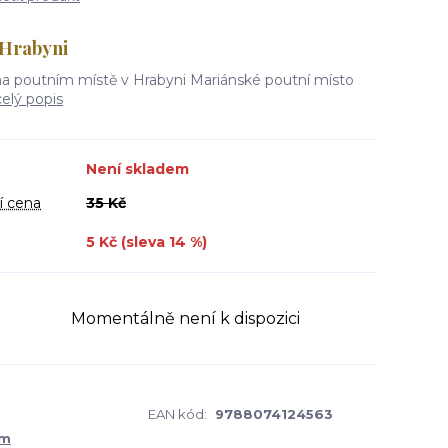
 Hrabyni
a poutním místě v Hrabyni Mariánské poutní místo
celý popis
Není skladem
í cena
35 Kč
5 Kč (sleva
14
%)
Momentálně není k dispozici
EAN kód:
9788074124563
um