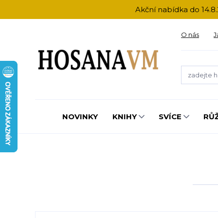
Akční nabídka do 14.8.
O nás
J
NOVINKY
KNIHY
SVÍCE
RŮ