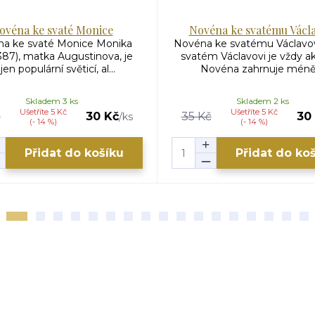
ovéna ke svaté Monice
Novéna ke svatému Václa
a ke svaté Monice Monika
Novéna ke svatému Václavov
387), matka Augustinova, je
svatém Václavovi je vždy ak
jen populární světicí, al...
Novéna zahrnuje méně .
Skladem 3 ks
Skladem 2 ks
Ušetříte 5 Kč
Ušetříte 5 Kč
č
30 Kč
35 Kč
30
/
ks
(- 14 %)
(- 14 %)
Přidat do košíku
Přidat do ko