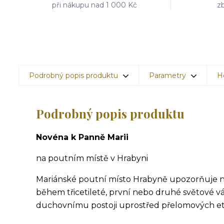
při nákupu nad 1 000 Kč
zb
Podrobný popis produktu
Parametry
H
Podrobný popis produktu
Novéna k Panně Marii
na poutním místě v Hrabyni
Mariánské poutní místo Hrabyně upozorňuje na
během třicetileté, první nebo druhé světové vál
duchovnímu postoji uprostřed přelomových et