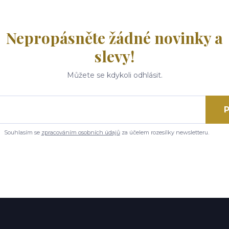
Nepropásněte žádné novinky a
slevy!
Můžete se kdykoli odhlásit.
P
Souhlasím se
zpracováním osobních údajů
za účelem rozesílky newsletteru.