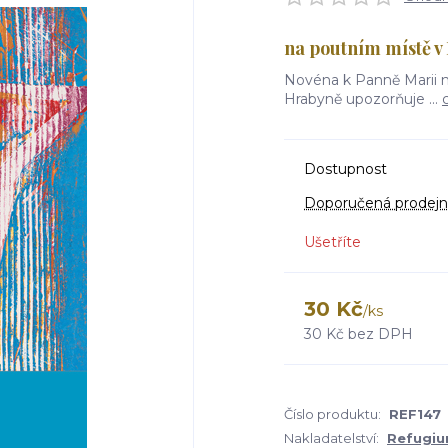
na poutním místě v
Novéna k Panně Marii n
Hrabyně upozorňuje ...
Dostupnost
Doporučená prodejn
Ušetříte
30 Kč
/
ks
30 Kč
bez DPH
Číslo produktu:
REF147
Nakladatelství:
Refugi