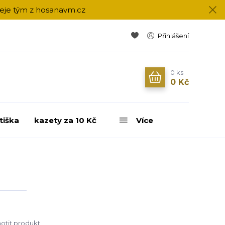
přeje tým z hosanavm.cz
Přihlášení
0
ks
0 Kč
tiška
kazety za 10 Kč
Více
tit produkt