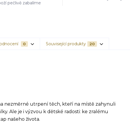
oží pečlivě zabalíme
odnocení
Související produkty
0
20
 nezměrné utrpení těch, kteří na místě zahynuli
ky. Ale je i výzvou k dětské radosti: ke zralému
ap našeho života.