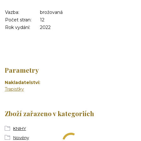
Vazba:
brožovaná
Počet stran:
12
Rok vydání:
2022
Parametry
Nakladatelství
Trapistky
Zboží zařazeno v kategoriích
KNIHY
Novény