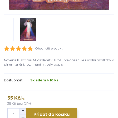
Ohodnotit produkt
Novéna k Božímu Milosrdenství Brožurka obsahuje úvodní modlitby v
plném znění, rozjímání n...
celý popis
Dostupnost
Skladem > 10 ks
35 Kč
/
ks
35 Kč
bez DPH
Přidat do košíku