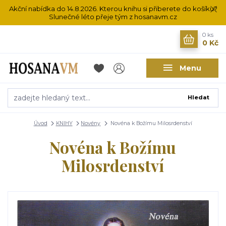
Akční nabídka do 14.8.2026. Kterou knihu si přiberete do košíku?
Slunečné léto přeje tým z hosanavm.cz
0
ks
0 Kč
Menu
Hledat
Úvod
KNIHY
Novény
Novéna k Božímu Milosrdenství
Novéna k Božímu
Milosrdenství