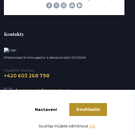
Kontakty
Křesťanské knihkupectví a devocionálie HOSANA
Vladimír Maňas
+420 603 268 798
hosana.vm@seznam.cz
Souhlasím
Nastavení
Souhlas můžete odmítnout
zde
.
Vytvořeno na
Eshop-rychle.cz