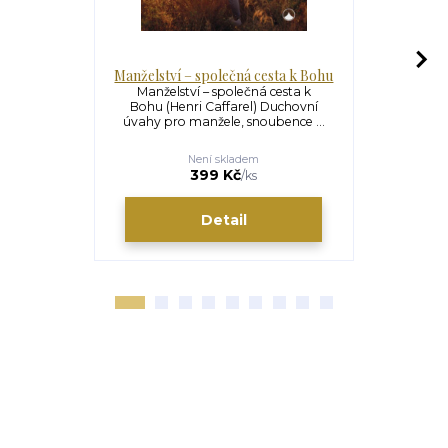
Manželství – společná cesta k Bohu
Mo
Manželství – společná cesta k
Modlitba 
Bohu (Henri Caffarel) Duchovní
Záložka 
úvahy pro manžele, snoubence ...
Není skladem
399 Kč
/
ks
Detail