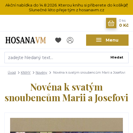
Akční nabídka do 14.8.2026. Kterou knihu si přiberete do košíku?
Slunečné léto přeje tým z hosanavm.cz
0
ks
0 Kč
Menu
Hledat
Úvod
KNIHY
Novény
Novéna k svatým snoubencům Marii a Josefovi
Novéna k svatým
snoubencům Marii a Josefovi