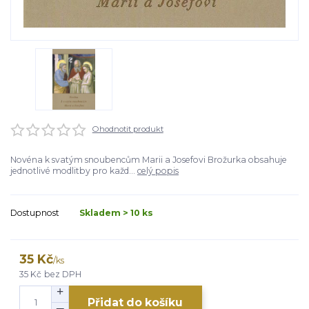
Ohodnotit produkt
Novéna k svatým snoubencům Marii a Josefovi Brožurka obsahuje
jednotlivé modlitby pro každ...
celý popis
Dostupnost
Skladem > 10 ks
35 Kč
/
ks
35 Kč
bez DPH
Přidat do košíku