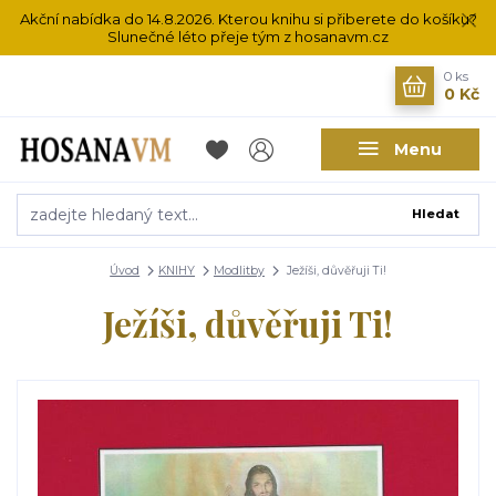
Akční nabídka do 14.8.2026. Kterou knihu si přiberete do košíku?
Slunečné léto přeje tým z hosanavm.cz
0
ks
0 Kč
Menu
Hledat
Úvod
KNIHY
Modlitby
Ježíši, důvěřuji Ti!
Ježíši, důvěřuji Ti!