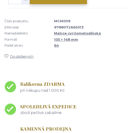
Číslo produktu:
MCM009
EAN kód:
9788072665013
Nakladatelství:
Matice cyrilometodějská
Formát:
105 × 148 mm
Počet stran:
64
Do oblíbených
Balíkovna ZDARMA
při nákupu nad 1 000 Kč
SPOLEHLIVÁ EXPEDICE
zboží pečlivě zabalíme
KAMENNÁ PRODEJNA