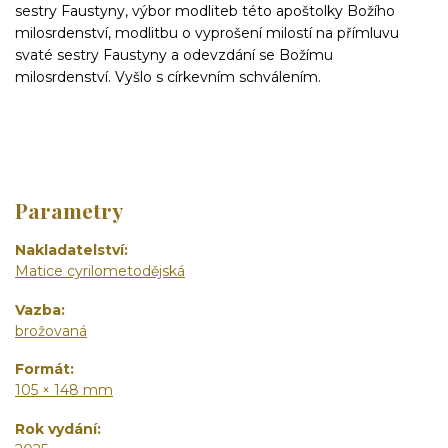
sestry Faustyny, výbor modliteb této apoštolky Božího
milosrdenství, modlitbu o vyprošení milostí na přímluvu
svaté sestry Faustyny a odevzdání se Božímu
milosrdenství. Vyšlo s církevním schválením.
Parametry
Nakladatelství
Matice cyrilometodějská
Vazba
brožovaná
Formát
105 × 148 mm
Rok vydání