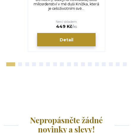
milosrdenství v mé duši Knížka, která
(Joseph 
je celoživotním svě...
Tomáše Ha
Není skladem
U
109 Kč
449 Kč
/
ks
Detail
Nepropásněte žádné
novinky a slevy!