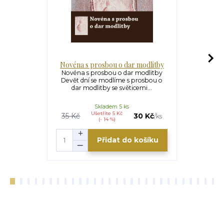
Novéna s prosbou o dar modlitby
Novéna s 
Novéna s prosbou o dar modlitby
Novéna s
Devět dní se modlíme s prosbou o
Devět dní 
dar modlitby se světicemi...
statečno
Skladem 5 ks
Ušetříte 5 Kč
U
35 Kč
30 Kč
35 Kč
/
ks
(- 14 %)
Přidat do košíku