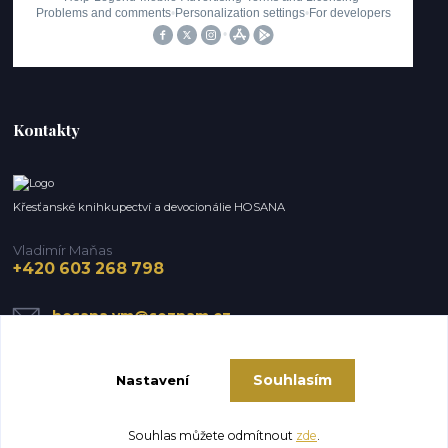
Kontakty
Křesťanské knihkupectví a devocionálie HOSANA
Vladimír Maňas
+420 603 268 798
hosana.vm@seznam.cz
Souhlasím
Nastavení
Souhlas můžete odmítnout
zde
.
Vytvořeno na
Eshop-rychle.cz