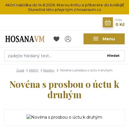
Akční nabídka do 14.8.2026. Kterou knihu si přiberete do košíku?
Slunečné léto přeje tým z hosanavm.cz
0
ks
0 Kč
Menu
Hledat
Úvod
KNIHY
Novény
Novéna s prosbou o úctu k druhým
Novéna s prosbou o úctu k
druhým