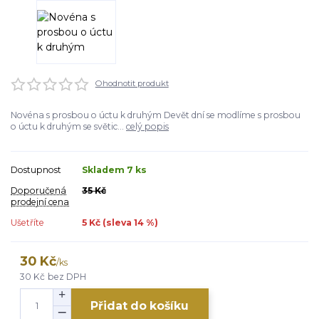
Ohodnotit produkt
Novéna s prosbou o úctu k druhým Devět dní se modlíme s prosbou
o úctu k ­druhým se světic...
celý popis
Dostupnost
Skladem 7 ks
Doporučená
35 Kč
prodejní cena
Ušetříte
5 Kč (sleva
14
%)
30 Kč
/
ks
30 Kč
bez DPH
Přidat do košíku