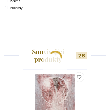
KNIHY
Novény
Související
28
produkty