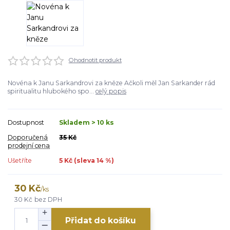
Ohodnotit produkt
Novéna k Janu Sarkandrovi za kněze Ačkoli měl Jan Sarkander rád
spiritualitu hlubokého spo...
celý popis
Dostupnost
Skladem > 10 ks
Doporučená
35 Kč
prodejní cena
Ušetříte
5 Kč (sleva
14
%)
30 Kč
/
ks
30 Kč
bez DPH
Přidat do košíku