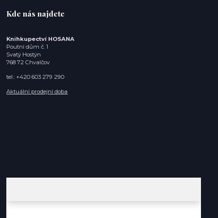
Kde nás najdete
Knihkupectví HOSANA
Poutní dům č. 1
Svatý Hostýn
768 72 Chvalčov
tel.: +420 603 279 290
Aktuální prodejní doba