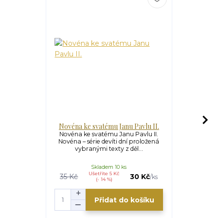
Novéna ke svatému Janu Pavlu II.
Novén
N
Novéna ke svatému Janu Pavlu II.
Novéna – série devíti dní proložená
Novén
vybranými texty z děl...
Nepomuckém
žijeme blízk
Skladem 10 ks
S
Ušetříte 5 Kč
U
35 Kč
30 Kč
35 Kč
/
ks
(- 14 %)
Přidat do košíku