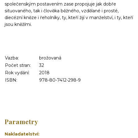
společenským postavením zase propojuje jak dobře
situovaného, tak i člověka běžného, vzdělané i prosté,
diecézní kněze i řeholníky, ty, kteří žijí v manželství, i ty, kteří
jsou kněžími.
Vazba:
brožovaná
Počet stran:
32
Rok vydání:
2018
ISBN:
978-80-7412-298-9
Parametry
Nakladatelství