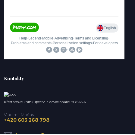
Kontakty
Křesťanské knihkupectví a devocionálie HOSANA
Vladimír Maňas
+420 603 268 798
hosana.vm@seznam.cz