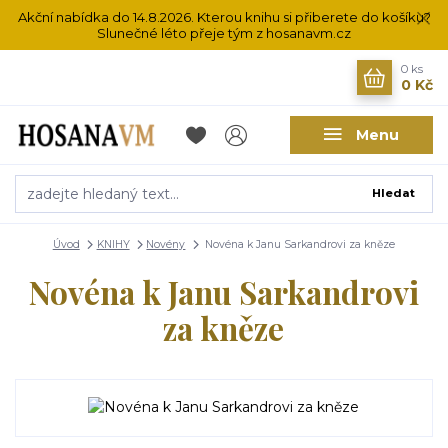
Akční nabídka do 14.8.2026. Kterou knihu si přiberete do košíku?
Slunečné léto přeje tým z hosanavm.cz
0
ks
0 Kč
Menu
Hledat
Úvod
KNIHY
Novény
Novéna k Janu Sarkandrovi za kněze
Novéna k Janu Sarkandrovi
za kněze