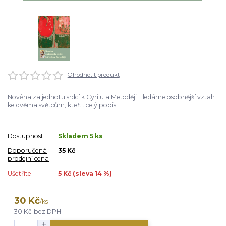
Ohodnotit produkt
Novéna za jednotu srdcí k Cyrilu a Metoději Hledáme osobnější vztah
ke dvěma světcům, kteř...
celý popis
Dostupnost
Skladem 5 ks
Doporučená
35 Kč
prodejní cena
Ušetříte
5 Kč (sleva
14
%)
30 Kč
/
ks
30 Kč
bez DPH