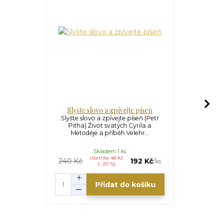
Slyšte slovo a zpívejte píseň
Br
Slyšte slovo a zpívejte píseň (Petr
Bratři ze 
Piťha) Život svatých Cyrila a
Pohnuté ži
Metoděje a příběh Velehr...
věrozv
Skladem 1 ks
Ušetříte 48 Kč
U
240 Kč
192 Kč
269 Kč
/
ks
(- 20 %)
Přidat do košíku