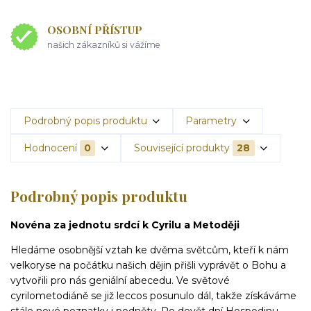
OSOBNÍ PŘÍSTUP
našich zákazníků si vážíme
Podrobný popis produktu
Parametry
Hodnocení
0
Související produkty
28
Podrobný popis produktu
Novéna za jednotu srdcí k Cyrilu a Metoději
Hledáme osobnější vztah ke dvěma světcům, kteří k nám
velkoryse na počátku našich dějin přišli vyprávět o Bohu a
vytvořili pro nás ge­niální abecedu. Ve světové
cyrilometodiáně se již leccos posunulo dál, takže získáváme
stále nové poznatky i podněty. Po devět dní Hospodinu