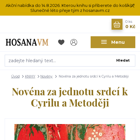
Akční nabídka do 14.8.2026. Kterou knihu si přiberete do košíku?
Slunečné léto přeje tým z hosanavm.cz
0
ks
0 Kč
Menu
Hledat
Úvod
KNIHY
Novény
Novéna za jednotu srdcí k Cyrilu a Metoději
Novéna za jednotu srdcí k
Cyrilu a Metoději