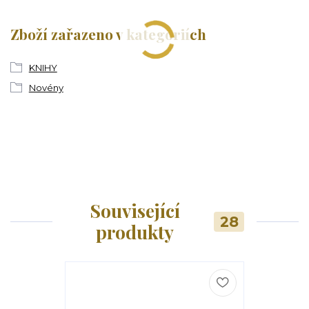
Zboží zařazeno v kategoriích
KNIHY
Novény
Související
28
produkty