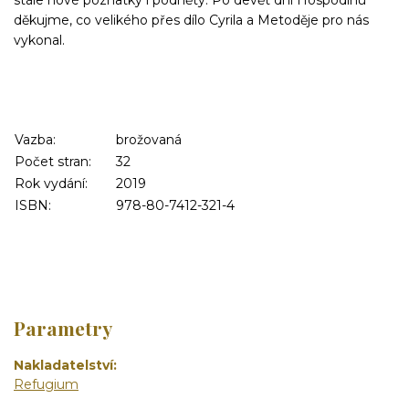
děkujme, co velikého přes dílo Cyrila a Metoděje pro nás
vykonal.
Vazba:
brožovaná
Počet stran:
32
Rok vydání:
2019
ISBN:
978-80-7412-321-4
Parametry
Nakladatelství
Refugium