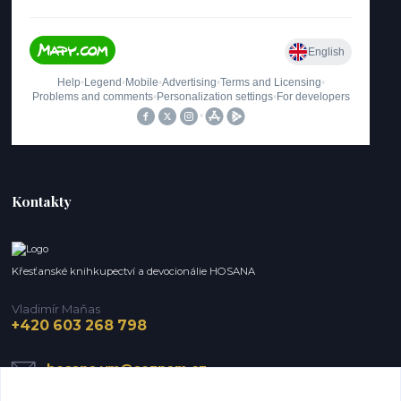
Kontakty
Křesťanské knihkupectví a devocionálie HOSANA
Vladimír Maňas
+420 603 268 798
hosana.vm@seznam.cz