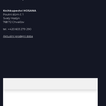
Knihkupectví HOSANA
Poutní dům č. 1
Svatý Hostýn
768 72 Chvalčov
tel.: +420 603 279 290
Aktuální prodejní doba