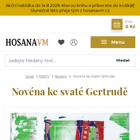
Akční nabídka do 14.8.2026. Kterou knihu si přiberete do košíku?
Slunečné léto přeje tým z hosanavm.cz
0
ks
0 Kč
Menu
Hledat
Úvod
KNIHY
Novény
Novéna ke svaté Gertrudě
Novéna ke svaté Gertrudě