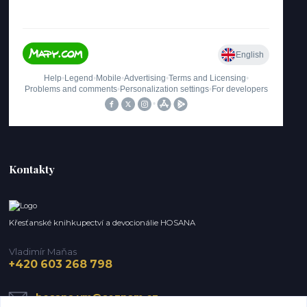
Kontakty
Křesťanské knihkupectví a devocionálie HOSANA
Vladimír Maňas
+420 603 268 798
hosana.vm@seznam.cz