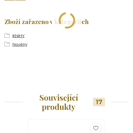
Zboží zařazeno v kategoriích
KNIHY
Novény
Související
17
produkty