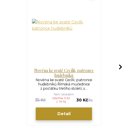
Novéna ke svaté Cecílii, patronce
Nov
hudebníků
Novéna ke 
právních s
Novéna ke svaté Cecílii, patronce
Ája, ma
hudebníků Římská mučednice
z počátku třetího století, s...
Není skladem
Ušetříte 5 Kč
U
35 Kč
30 Kč
35 Kč
/
ks
(- 14 %)
Detail