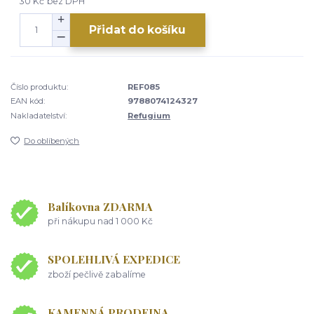
30 Kč
bez DPH
Přidat do košíku
Číslo produktu:
REF085
EAN kód:
9788074124327
Nakladatelství:
Refugium
Do oblíbených
Balíkovna ZDARMA
při nákupu nad 1 000 Kč
SPOLEHLIVÁ EXPEDICE
zboží pečlivě zabalíme
KAMENNÁ PRODEJNA