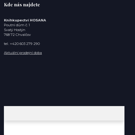
Kde nás najdete
Knihkupectví HOSANA
Poutní dům č. 1
Svatý Hostýn
768 72 Chvalčov
tel.: +420 603 279 290
Aktuální prodejní doba