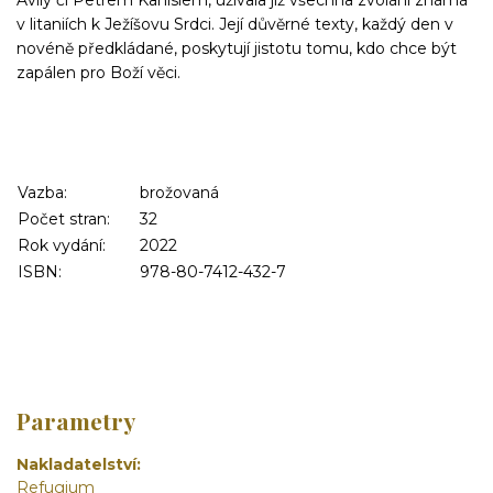
Ávily či Petrem Kanisiem, užívala již všechna zvolání známá
v litaniích k Ježíšovu Srdci. Její důvěrné texty, každý den v
novéně předkládané, poskytují jistotu tomu, kdo chce být
zapálen pro Boží věci.
Vazba:
brožovaná
Počet stran:
32
Rok vydání:
2022
ISBN:
978-80-7412-432-7
Parametry
Nakladatelství
Refugium