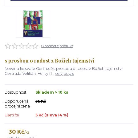
Ohodnotit produkt
s prosbou o radost z Božích tajemství
Novéna ke svaté Gertrudě s prosbou o radost z Božích tajemství
Gertruda Veliká z Helfty (1...
celý popis
Dostupnost
Skladem > 10 ks
Doporučená
35 Kč
prodejní cena
Ušetříte
5 Kč (sleva
14
%)
30 Kč
/
ks