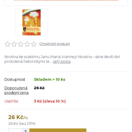
Ohodnotit produkt
Novéna ke svatému Janu Maria Vianneyi Novéna – série devíti dní
proložená historickými te...
celý popis
Dostupnost
Skladem > 10 ks
Doporučená
29 Kč
prodejní cena
Ušetříte
3 Kč (sleva
10
%)
26 Kč
/
ks
26 Kč
bez DPH