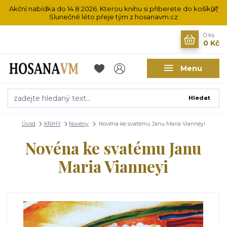
Akční nabídka do 14.8.2026. Kterou knihu si přiberete do košíku?
Slunečné léto přeje tým z hosanavm.cz
0
ks
0 Kč
Menu
Hledat
Úvod
KNIHY
Novény
Novéna ke svatému Janu Maria Vianneyi
Novéna ke svatému Janu
Maria Vianneyi