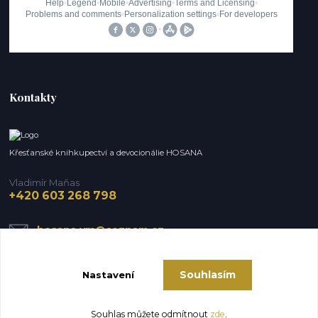
Kontakty
Křesťanské knihkupectví a devocionálie HOSANA
Vladimír Maňas
+420 603 268 798
hosana.vm@seznam.cz
Souhlasím
Nastavení
Souhlas můžete odmítnout
zde
.