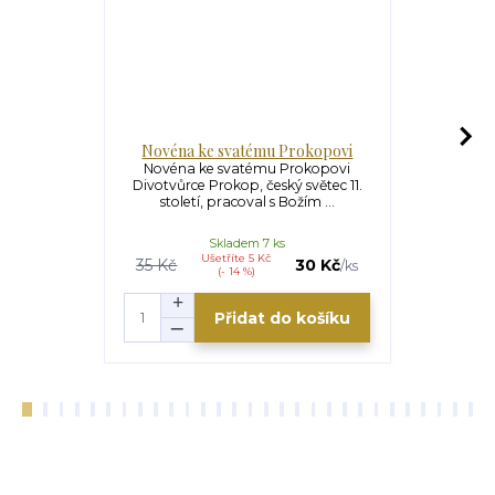
Novéna ke svatému Prokopovi
Novéna ke s
Novéna ke svatému Prokopovi
Novéna ke s
Divotvůrce Prokop, český světec 11.
Vychází k p
století, pracoval s Božím ...
naroz
Skladem 7 ks
Ušetříte 5 Kč
U
35 Kč
30 Kč
35 Kč
/
ks
(- 14 %)
Přidat do košíku