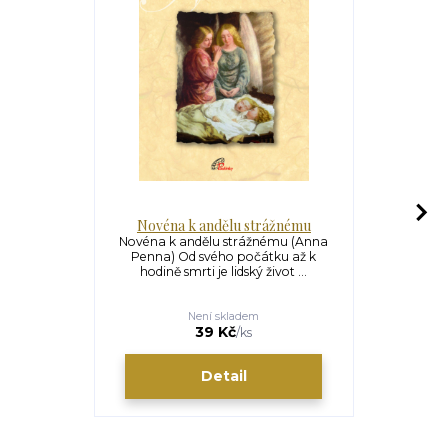
Novéna k andělu strážnému
Novéna a li
Novéna k andělu strážnému (Anna
Penna) Od svého počátku až k
Novéna a li
hodině smrti je lidský život ...
archanděl
litani
Není skladem
39 Kč
/
ks
Detail