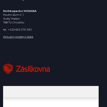
Knihkupectví HOSANA
Poutní dům č. 1
Svatý Hostýn
768 72 Chvalčov
tel.: +420 603 279 290
Aktuální prodejní doba