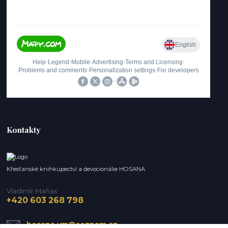
Kontakty
Křesťanské knihkupectví a devocionálie HOSANA
Vladimír Maňas
+420 603 268 798
hosana.vm@seznam.cz