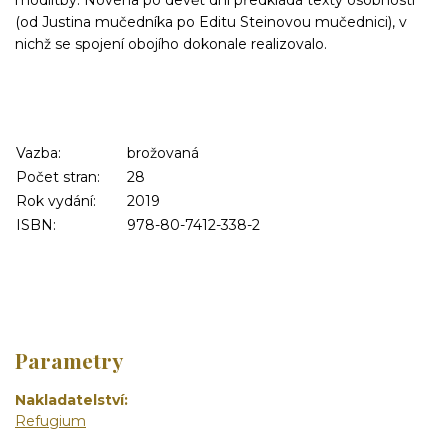
modlitby. Novéna po devět dní předkládá texty osobností
(od Justina mučedníka po Editu Steinovou mučednici), v
nichž se spojení obojího dokonale realizovalo.
Vazba:
brožovaná
Počet stran:
28
Rok vydání:
2019
ISBN:
978-80-7412-338-2
Parametry
Nakladatelství
Refugium