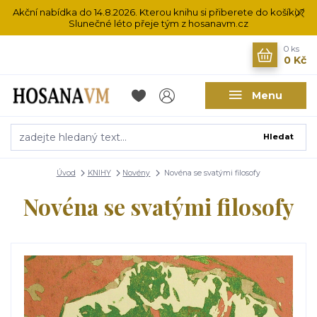
Akční nabídka do 14.8.2026. Kterou knihu si přiberete do košíku?
Slunečné léto přeje tým z hosanavm.cz
0
ks
0 Kč
Menu
Hledat
Úvod
KNIHY
Novény
Novéna se svatými filosofy
Novéna se svatými filosofy