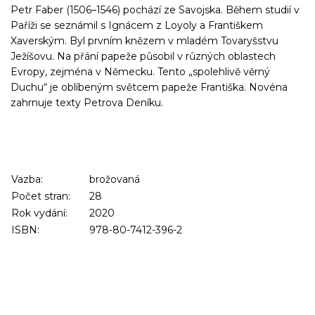
Petr Faber (1506–1546) pochází ze Savojska. Během studií v
Paříži se seznámil s Ignácem z Loyoly a Františkem
Xaverským. Byl prvním knězem v mladém Tovaryšstvu
Ježíšovu. Na přání papeže působil v různých oblastech
Evropy, zejména v Německu. Tento „spolehlivě věrný
Duchu“ je oblíbeným světcem papeže Františka. Novéna
zahrnuje texty Petrova Deníku.
Vazba:
brožovaná
Počet stran:
28
Rok vydání:
2020
ISBN:
978-80-7412-396-2