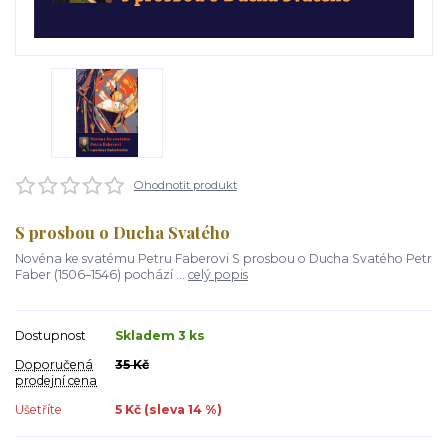
Ohodnotit produkt
S prosbou o Ducha Svatého
Novéna ke svatému Petru Faberovi S prosbou o Ducha Svatého Petr
Faber (1506–1546) pochází ...
celý popis
Dostupnost
Skladem 3 ks
Doporučená
35 Kč
prodejní cena
Ušetříte
5 Kč (sleva
14
%)