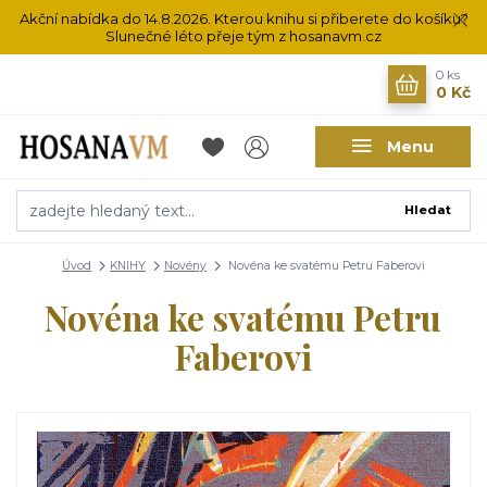
Akční nabídka do 14.8.2026. Kterou knihu si přiberete do košíku?
Slunečné léto přeje tým z hosanavm.cz
0
ks
0 Kč
Menu
Hledat
Úvod
KNIHY
Novény
Novéna ke svatému Petru Faberovi
Novéna ke svatému Petru
Faberovi