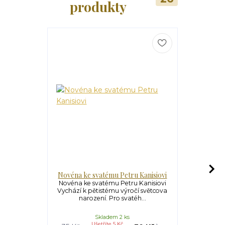
produkty
Novéna ke svatému Petru Kanisiovi
Novéna k
Novéna ke svatému Petru Kanisiovi
Novéna ke s
Vychází k pětistému výročí světcova
se najedno
narození. Pro svatéh...
1134) s
Skladem 2 ks
Ušetříte 5 Kč
U