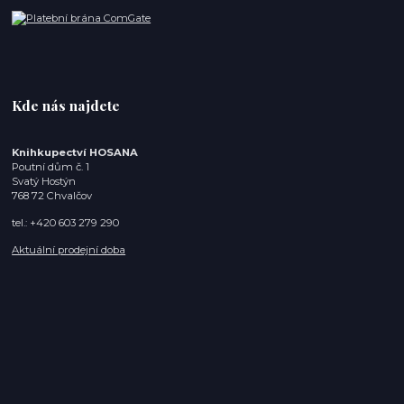
Kde nás najdete
Knihkupectví HOSANA
Poutní dům č. 1
Svatý Hostýn
768 72 Chvalčov
tel.: +420 603 279 290
Aktuální prodejní doba