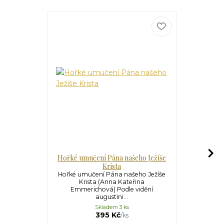
Hořké umučení Pána našeho Ježíše
Krista
Umučení (Ca
mystička Cat
Hořké umučení Pána našeho Ježíše
pol
Krista (Anna Kateřina
Emmerichová) Podle vidění
augustini...
Skladem 3 ks
395 Kč
/
ks