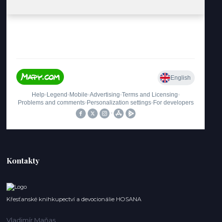
Kontakty
Křesťanské knihkupectví a devocionálie HOSANA
Vladimír Maňas