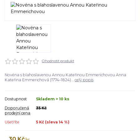
Ohodnotit produkt
Novéna s blahoslavenou Annou Kateřinou Emmerichovou Anna
Kateřina Emmerichová (1774–1824)...
celý popis
Dostupnost
Skladem > 10 ks
Doporučená
35 Kč
prodejní cena
Ušetříte
5 Kč (sleva
14
%)
30 Kč
/
ks