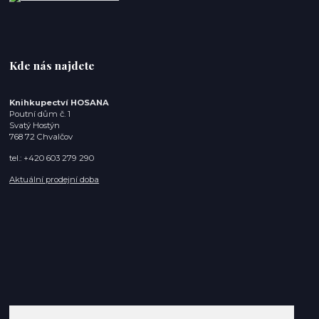
Kde nás najdete
Knihkupectví HOSANA
Poutní dům č. 1
Svatý Hostýn
768 72 Chvalčov
tel.: +420 603 279 290
Aktuální prodejní doba