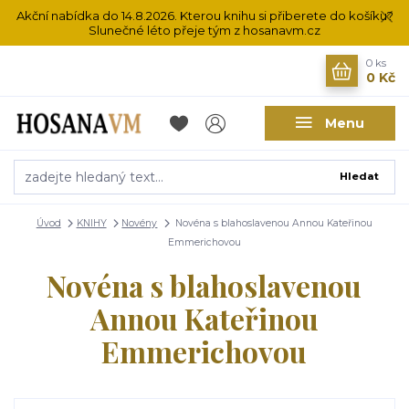
Akční nabídka do 14.8.2026. Kterou knihu si přiberete do košíku?
Slunečné léto přeje tým z hosanavm.cz
0
ks
0 Kč
Menu
Hledat
Úvod
KNIHY
Novény
Novéna s blahoslavenou Annou Kateřinou
Emmerichovou
Novéna s blahoslavenou
Annou Kateřinou
Emmerichovou