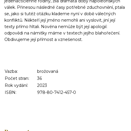
jedenáctičlenné rodiny, žila dramata doby napoleonských
válek. Přinesou následné časy potřebné zduchovnění, ptala
se, jako si tutéž otázku klademe nyní v době válečných
konfliktů. Někteří její jméno nemohli ani vyslovit, jiní její
texty přímo hltali. Novéna nemůže být její apologií:
odpovědi na námitky máme v textech jejího blahořečení.
Obdivujeme její přímost a vznešenost.
Vazba:
brožovaná
Počet stran:
36
Rok vydání:
2023
ISBN:
978-80-7412-457-0