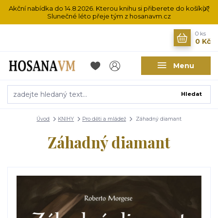
Akční nabídka do 14.8.2026. Kterou knihu si přiberete do košíku?
Slunečné léto přeje tým z hosanavm.cz
0
ks
0 Kč
Menu
Hledat
Úvod
KNIHY
Pro děti a mládež
Záhadný diamant
Záhadný diamant