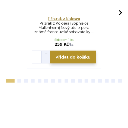
Přízrak z Kolosea
Přízrak z Kolosea (Sophie de
Vlk a štít 
Mullenheim) Nový titul z pera
Dobrodružs
známé francouzské spisovatelky ...
Dobrod
Skladem 1 ks
U
185 Kč
259 Kč
/
ks
Přidat do košíku