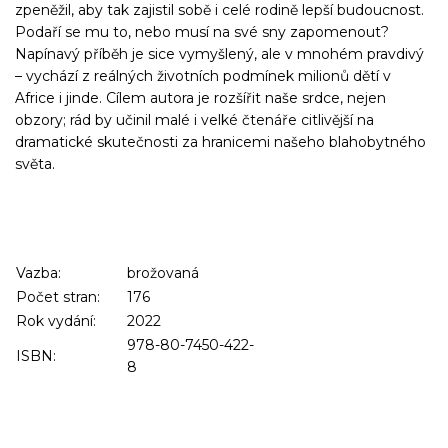
zpeněžil, aby tak zajistil sobě i celé rodině lepší budoucnost.
Podaří se mu to, nebo musí na své sny zapomenout?
Napínavý příběh je sice vymyšlený, ale v mnohém pravdivý
– vychází z reálných životních podmínek milionů dětí v
Africe i jinde. Cílem autora je rozšířit naše srdce, nejen
obzory; rád by učinil malé i velké čtenáře citlivější na
dramatické skutečnosti za hranicemi našeho blahobytného
světa.
Vazba:
brožovaná
Počet stran:
176
Rok vydání:
2022
978-80-7450-422-
ISBN:
8