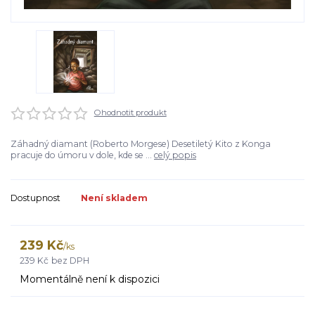
Ohodnotit produkt
Záhadný diamant (Roberto Morgese) Desetiletý Kito z Konga
pracuje do úmoru v dole, kde se ...
celý popis
Dostupnost
Není skladem
239 Kč
/
ks
239 Kč
bez DPH
Momentálně není k dispozici