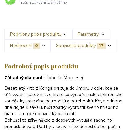
našich zákazníků si vážíme
Podrobný popis produktu
Parametry
Hodnocení
0
Související produkty
17
Podrobný popis produktu
Záhadný diamant
(Roberto Morgese)
Desetiletý Kito z Konga pracuje do úmoru v dole, kde se
těží vzácná surovina, ze které se vyrábějí malé elektronické
součástky, zejména do mobilů a notebooků. Když jednoho
dne dojde k závalu, běží zpátky vyprostit svého mladšího
bratra… a najde opravdický diamant!
Bohužel to záhy někdo z dospělých vytuší a začne ho
pronásledovat… Rád by vzácný nález donesl do bezpečí a