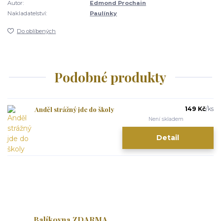
Autor:
Edmond Prochain
Nakladatelství:
Paulínky
Do oblíbených
Podobné produkty
Anděl strážný jde do školy
149 Kč
/
ks
Není skladem
Detail
Balíkovna ZDARMA