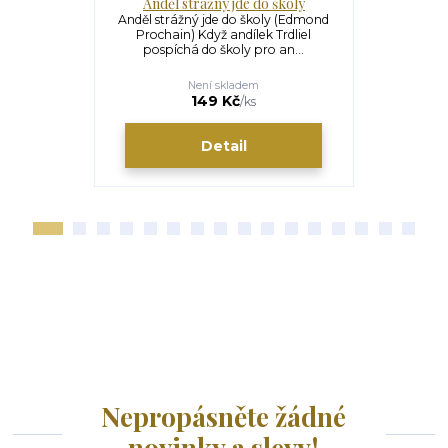
Anděl strážný jde do školy
Des
Anděl strážný jde do školy (Edmond
Desatero
Prochain) Když andílek Trdliel
Sestavili 
pospíchá do školy pro an...
sicomor
Není skladem
149 Kč
/
ks
Detail
Nepropásněte žádné
novinky a slevy!