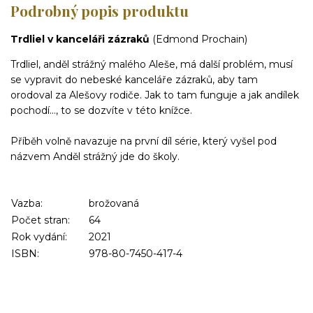
Podrobný popis produktu
Trdliel v kanceláři zázraků
(Edmond Prochain)
Trdliel, anděl strážný malého Aleše, má další problém, musí
se vypravit do nebeské kanceláře zázraků, aby tam
orodoval za Alešovy rodiče. Jak to tam funguje a jak andílek
pochodí..., to se dozvíte v této knížce.
Příběh volně navazuje na první díl série, který vyšel pod
názvem Anděl strážný jde do školy.
Vazba:
brožovaná
Počet stran:
64
Rok vydání:
2021
ISBN:
978-80-7450-417-4