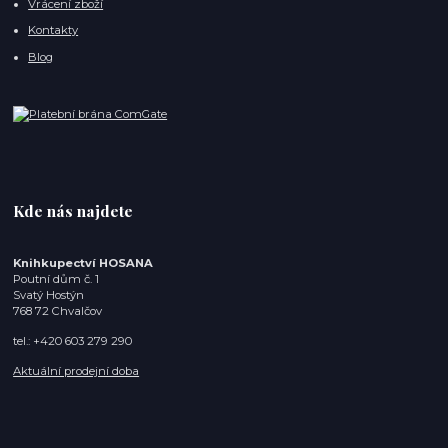
Vrácení zboží
Kontakty
Blog
Kde nás najdete
Knihkupectví HOSANA
Poutní dům č. 1
Svatý Hostýn
768 72 Chvalčov
tel.: +420 603 279 290
Aktuální prodejní doba