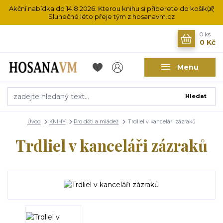
Akční nabídka do 14.8.2026. Kterou knihu si přiberete do košíku?
Slunečné léto přeje tým z hosanavm.cz
0
ks
0 Kč
Menu
Hledat
Úvod
KNIHY
Pro děti a mládež
Trdliel v kanceláři zázraků
Trdliel v kanceláři zázraků