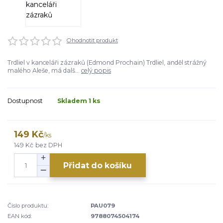
Ohodnotit produkt
Trdliel v kanceláři zázraků (Edmond Prochain) Trdliel, anděl strážný
malého Aleše, má dalš...
celý popis
Dostupnost
Skladem 1 ks
149 Kč
/
ks
149 Kč
bez DPH
Přidat do košíku
Číslo produktu:
PAU079
EAN kód:
9788074504174