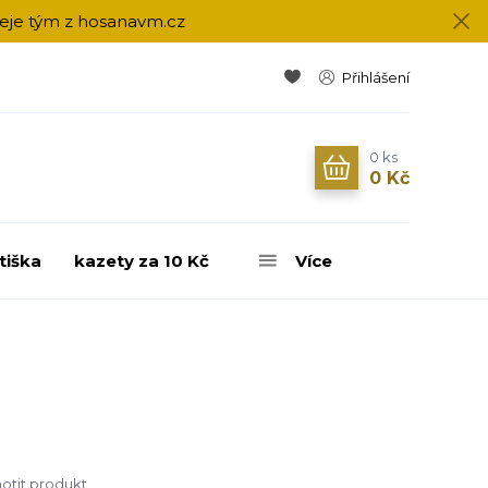
přeje tým z hosanavm.cz
Přihlášení
0
ks
0 Kč
tiška
kazety za 10 Kč
Více
tit produkt