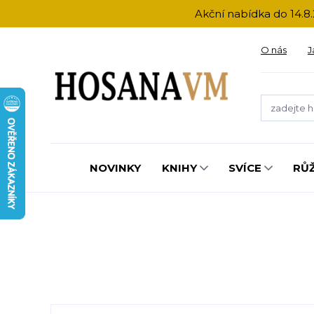
Akční nabídka do 14.8.
O nás
J
NOVINKY
KNIHY
SVÍCE
RŮ