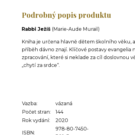
Podrobný popis produktu
Rabbi Ježíš
(Marie-Aude Murail)
Kniha je určena hlavně dětem školního věku, avš
příběh dávno znají. Klíčové postavy evangelia 
zpracování, které si neklade za cíl doslovnou v
„chytí za srdce“.
Vazba:
vázaná
Počet stran:
144
Rok vydání:
2020
978-80-7450-
ISBN: