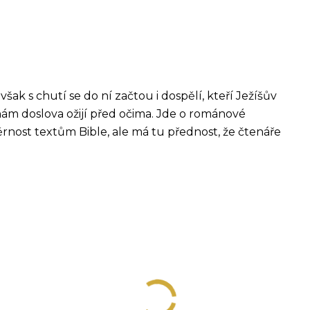
ak s chutí se do ní začtou i dospělí, kteří Ježíšův
nám doslova ožijí před očima. Jde o románové
ěrnost textům Bible, ale má tu přednost, že čtenáře