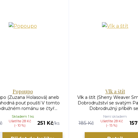
Popoupo
Vlk a štít
po (Zuzana Holasová) aneb
Vlk a štít (Sherry Weaver Sm
hodná pouť pouští V tomto
Dobrodružství se svatým P
družném románu se čtyř...
Dobrodružný příběh se.
Skladem 1 ks
Není skladem
Ušetříte 28 Kč
Ušetříte 28 Kč
č
251 Kč
185 Kč
157
/
ks
(- 10 %)
(- 15 %)