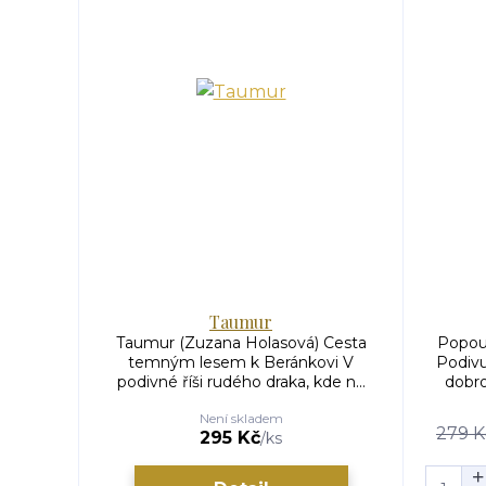
Taumur
Taumur (Zuzana Holasová) Cesta
Popou
temným lesem k Beránkovi V
Podivu
podivné říši rudého draka, kde n...
dobro
Není skladem
279 K
295 Kč
/
ks