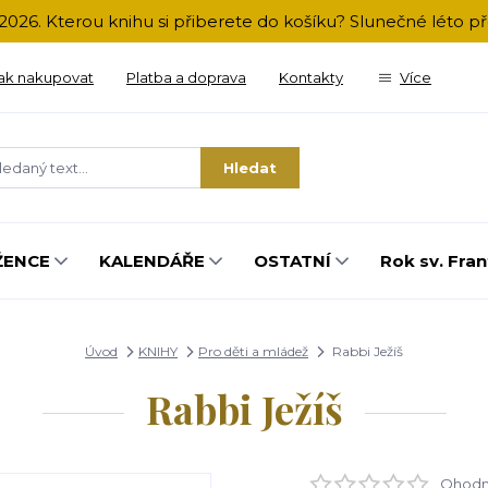
2026. Kterou knihu si přiberete do košíku? Slunečné léto 
ak nakupovat
Platba a doprava
Kontakty
Více
Hledat
ŽENCE
KALENDÁŘE
OSTATNÍ
Rok sv. Fran
Úvod
KNIHY
Pro děti a mládež
Rabbi Ježíš
Rabbi Ježíš
Ohodno