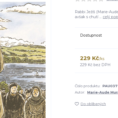
Rabbi Ježíš (Marie-Aude
avšak s chutí ...
celý pop
Dostupnost
229 Kč
/
ks
229 Kč
bez DPH
Číslo produktu:
PAU037
Autor:
Marie-Aude Mura
Do oblíbených