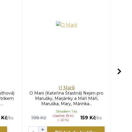
O Marii
An
ithová)
O Marii (Kateřina Šťastná) Nejen pro
Anděl 
atrikem
Marušky, Marjánky a Máří Máří,
Pro
..
Maruška, Mary, Márinka...
p
Skladem 1 ks
Ušetříte 39 Kč
 Kč
198 Kč
159 Kč
/
ks
/
ks
(- 20 %)