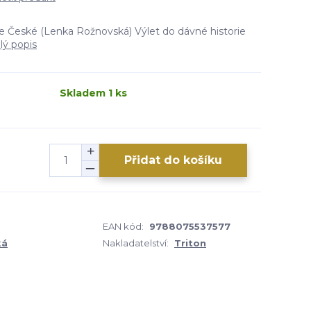
e České (Lenka Rožnovská) Výlet do dávné historie
lý popis
Skladem 1 ks
Přidat do košíku
EAN kód:
9788075537577
ká
Nakladatelství:
Triton