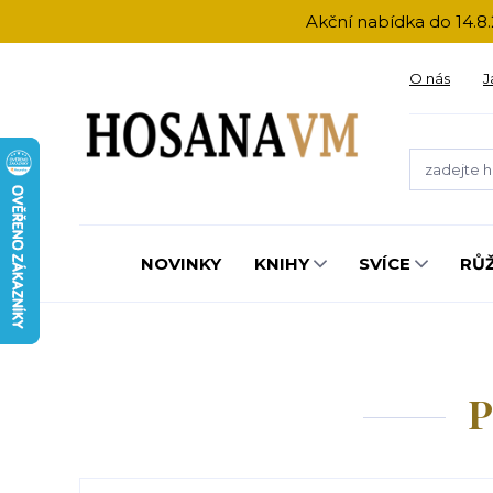
Akční nabídka do 14.8.
O nás
J
NOVINKY
KNIHY
SVÍCE
RŮ
P