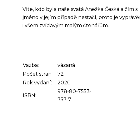
Víte, kdo byla naše svatá Anežka Česká a čím s
jméno v jejím případě nestačí, proto je vyprá
i všem zvídavým malým čtenářům.
Vazba:
vázaná
Počet stran:
72
Rok vydání:
2020
978-80-7553-
ISBN:
757-7