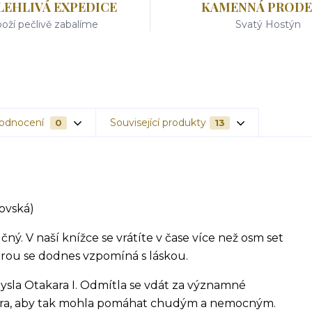
LEHLIVÁ EXPEDICE
KAMENNÁ PRODE
oží pečlivě zabalíme
Svatý Hostýn
odnocení
Související produkty
0
13
ovská)
ný. V naší knížce se vrátíte v čase více než osm set
terou se dodnes vzpomíná s láskou.
ysla Otakara I. Odmítla se vdát za významné
štera, aby tak mohla pomáhat chudým a nemocným.