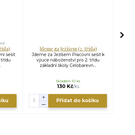
ení
řída)
Jdeme za Ježíšem (2. třída)
ní sešit
Jdeme za Ježíšem Pracovní sešit k
Zá
 třídu
výuce náboženství pro 2. třídu
Morge
.
základní školy Celobarevn...
pracu
Skladem 10 ks
130 Kč
/
ks
šíku
Přidat do košíku