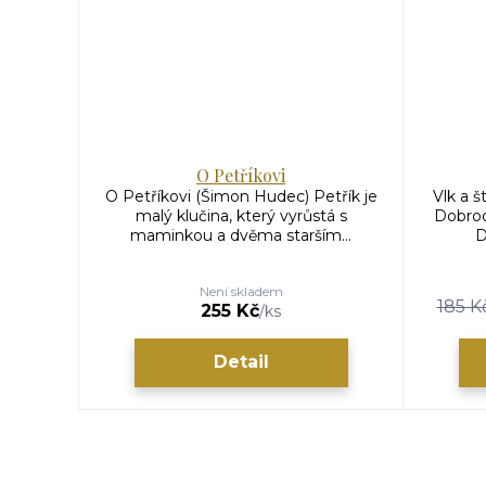
O Petříkovi
O Petříkovi (Šimon Hudec) Petřík je
Vlk a š
malý klučina, který vyrůstá s
Dobrod
maminkou a dvěma starším...
D
Není skladem
185 K
255 Kč
/
ks
Detail