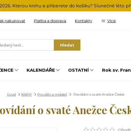
2026. Kterou knihu si přiberete do košíku? Slunečné léto 
ak nakupovat
Platba a doprava
Kontakty
Více
Hledat
ŽENCE
KALENDÁŘE
OSTATNÍ
Rok sv. Fran
Úvod
KNIHY
Pro děti a mládež
Povídání o svaté Anežce České
ovídání o svaté Anežce Čes
Ohodno