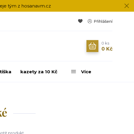
přeje tým z hosanavm.cz
Přihlášení
0
ks
0 Kč
tiška
kazety za 10 Kč
Více
ké
tit produkt