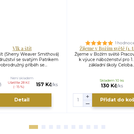
1 hodnoc
Vlk a štít
Žijeme v Božím světě (1. t
tít (Sherry Weaver Smithová)
Žijeme v Božím světě Pracov
ružství se svatým Patrikem
k výuce náboženství pro 1.
obrodružný příběh se...
základní školy Celoba..
Není skladem
Skladem 10 ks
Ušetříte 28 Kč
č
157 Kč
/
ks
130 Kč
/
ks
(- 15 %)
Detail
Přidat do ko