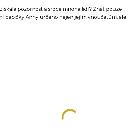
i získala pozornost a srdce mnoha lidí? Znát pouze
vění babičky Anny určeno nejen jejím vnoučatům, ale