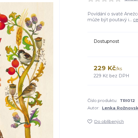
Povídání o svaté Anežc
může být poutavý i...
ce
Dostupnost
229 Kč
/
ks
229 Kč
bez DPH
Číslo produktu:
TRI012
Autor:
Lenka Rožnovs
Do oblíbených