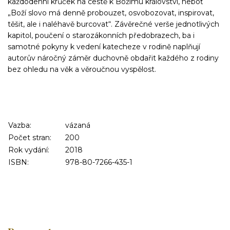
každodenní krůček na cestě k Božímu království, neboť
„Boží slovo má denně probouzet, osvobozovat, inspirovat,
těšit, ale i naléhavě burcovat“. Závěrečné verše jednotlivých
kapitol, poučení o starozákonních předobrazech, ba i
samotné pokyny k vedení katecheze v rodině naplňují
autorův náročný záměr duchovně obdařit každého z rodiny
bez ohledu na věk a věroučnou vyspělost.
Vazba:
vázaná
Počet stran:
200
Rok vydání:
2018
ISBN:
978-80-7266-435-1