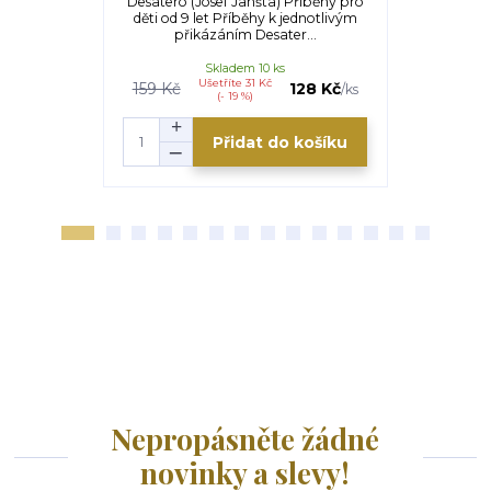
Desatero (Josef Janšta) Příběhy pro
Jmenuji se
děti od 9 let Příběhy k jednotlivým
"Jmenuji se
přikázáním Desater...
vás v
Skladem 10 ks
Ušetříte 31 Kč
U
159 Kč
128 Kč
98 Kč
/
ks
(- 19 %)
Přidat do košíku
Nepropásněte žádné
novinky a slevy!