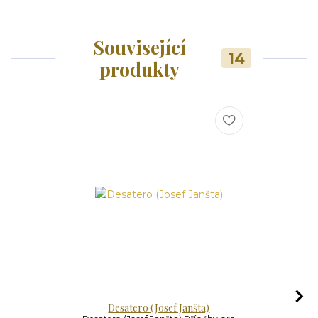
Související
14
produkty
Desatero (Josef Janšta)
Jm