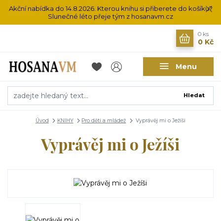
Akční nabídka do 14.8.2026. Kterou knihu si přiberete do košíku?
Slunečné léto přeje tým z hosanavm.cz
0
ks
0 Kč
Menu
Hledat
Úvod
KNIHY
Pro děti a mládež
Vyprávěj mi o Ježíši
Vyprávěj mi o Ježíši