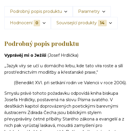
Podrobný popis produktu
Parametry
Hodnocení
0
Související produkty
14
Podrobný popis produktu
Vyprávěj mi o Ježíši
(Josef Hrdlička)
„Jazyk víry se učí u domácího krbu, kde tato víra roste a sílí
prostřednictvím modlitby a křesťanské praxe,“
(Benedikt XVI. při setkání rodin ve Valencii v roce 2006).
Smyslu právě tohoto požadavku odpovídá kniha biskupa
Josefa Hrdličky, postavená na slovu Písma svatého. V
desítkách kapitol doprovázených poetickými barevnými
ilustracemi Zdirada Čecha jsou biblickým stylem
převyprávěny četné příběhy Starého zákona a evangelií a z
nich pak vyrůstají laskavá, moudrá zamyšlení pro