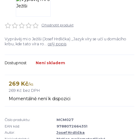
Ohodnotit produkt
Vyprávěj mi o Ježíši (Josef Hrdlička) „Jazyk víry se učí u domácího
krbu, kde tato víra ro...
celý popis
Dostupnost
Není skladem
269 Kč
/
ks
269 Kč
bez DPH
Momentálně není k dispozici
Číslo produktu:
MCM027
EAN kód:
9788072664351
Autor:
Josef Hrdlička
Nakladatelství:
Matice cyrilometodějská