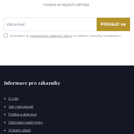
Můžete se kdykoli odhlásit.
Přihlásit se
Souhlasím se
zpracováním osobních údajů
za účelem rozesílky newsletteru.
Informace pro zákazníky
O nás
Jak nakupovat
Platba a doprava
Obchodní podmínky
Vrácení zboží