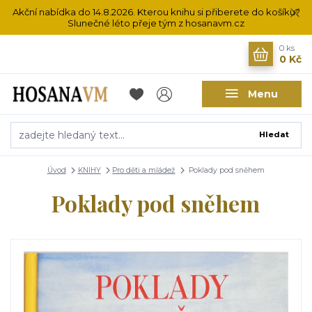
Akční nabídka do 14.8.2026. Kterou knihu si přiberete do košíku?
Slunečné léto přeje tým z hosanavm.cz
0
ks
0 Kč
Menu
Hledat
Úvod
KNIHY
Pro děti a mládež
Poklady pod sněhem
Poklady pod sněhem