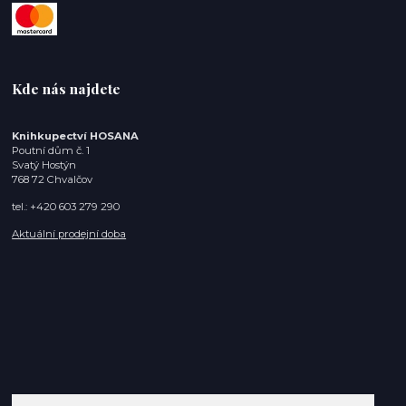
Kde nás najdete
Knihkupectví HOSANA
Poutní dům č. 1
Svatý Hostýn
768 72 Chvalčov
tel.: +420 603 279 290
Aktuální prodejní doba