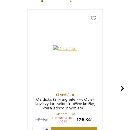
O srdíčku
Ov
O srdíčku (S. Margreiter-Mc Quie)
Ovečka Barb
Nové vydání velice úspěšné knížky,
této knize n
která jednoduchým způ...
přev
Skladem 10 ks
Ušetříte 20 Kč
199 Kč
179 Kč
189 Kč
/
ks
(- 10 %)