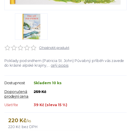
Ohodnotit produkt
Poklady pod sněhem (Patricia St. John) Půvabný příběh vás zavede
do krásné alpské krajiny,...
celý popis
Dostupnost
Skladem 10 ks
Doporučená
259 Kč
prodejní cena
Ušetříte
39 Kč (sleva
15
%)
220 Kč
/
ks
220 Kč
bez DPH