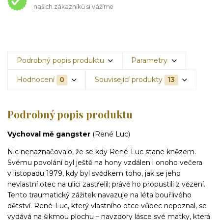
našich zákazníků si vážíme
Podrobný popis produktu
Parametry
Hodnocení
0
Související produkty
13
Podrobný popis produktu
Vychoval mě gangster
(René Luc)
Nic nenaznačovalo, že se kdy René-Luc stane knězem.
Svému povolání byl ještě na hony vzdálen i onoho večera
v listopadu 1979, kdy byl svědkem toho, jak se jeho
nevlastní otec na ulici zastřelil; právě ho propustili z vězení.
Tento traumatický zážitek navazuje na léta bouřlivého
dětství. René-Luc, který vlastního otce vůbec nepoznal, se
vydává na šikmou plochu – navzdory lásce své matky, která