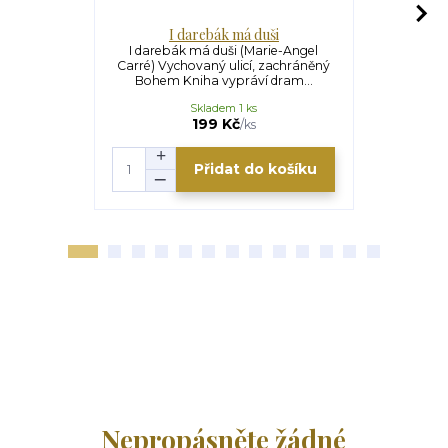
I darebák má duši
Od j
I darebák má duši (Marie-Angel
Od jarmulky 
Carré) Vychovaný ulicí, zachráněný
Setbon
Bohem Kniha vypráví dram...
francouzs
Skladem 1 ks
199 Kč
/
ks
Přidat do košíku
Nepropásněte žádné