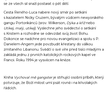
se ze všech sil snaží postarat o pět dětí.
Cesta Reného-Luca nabere nový směr po setkání
s kazatelem Nicky Cruzem, bývalým vůdcem newyorského
gangu Portorikánců (srov. Wilkerson,
Dýka a kříž
nebo
Utíkej, malý, utíkej
). Vyslechne jeho svědectví o setkání
s Kristem a rozhodne se odevzdat svůj život Bohu.
Dokonce se nadchne pro novou evangelizaci a spolu s P.
Danielem-Angem jede povzbudit křesťany do válkou
zmítaného Libanonu. Svědčí o své víře před tisíci mladými a
zakládá jednu z prvních katolických rockových kapel ve
Francii. Roku 1994 je vysvěcen na kněze.
Kniha
Vychoval mě gangster
je strhující osobní příběh, který
potvrzuje, že Boží milost umí psát rovně i na křivolakých
řádcích.