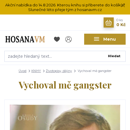
Akční nabídka do 14.8.2026. Kterou knihu si přiberete do košíku?
Slunečné léto přeje tým z hosanavm.cz
0
ks
0 Kč
Menu
Hledat
Úvod
KNIHY
Životopisy, dějiny
Vychoval mě gangster
Vychoval mě gangster