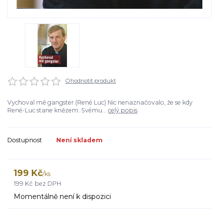
Ohodnotit produkt
Vychoval mě gangster (René Luc) Nic nenaznačovalo, že se kdy
René-Luc stane knězem. Svému...
celý popis
Dostupnost
Není skladem
199 Kč
/
ks
199 Kč
bez DPH
Momentálně není k dispozici