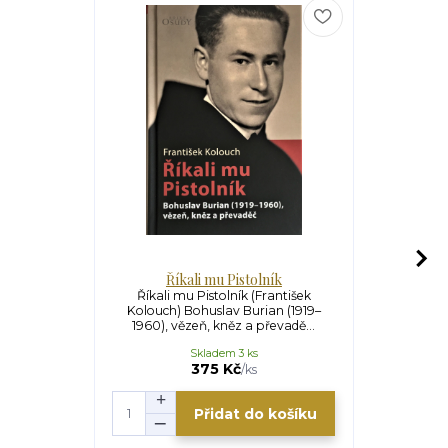
Říkali mu Pistolník
Radě
Říkali mu Pistolník (František
Raději smr
Kolouch) Bohuslav Burian (1919–
Rusiňáková)
1960), vězeň, kněz a převadě...
Anka K
Skladem 3 ks
375 Kč
/
ks
Přidat do košíku