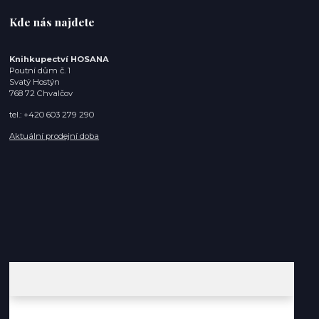
Kde nás najdete
Knihkupectví HOSANA
Poutní dům č. 1
Svatý Hostýn
768 72 Chvalčov
tel.: +420 603 279 290
Aktuální prodejní doba