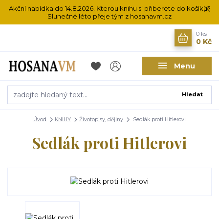
Akční nabídka do 14.8.2026. Kterou knihu si přiberete do košíku?
Slunečné léto přeje tým z hosanavm.cz
0
ks
0 Kč
Menu
Hledat
Úvod
KNIHY
Životopisy, dějiny
Sedlák proti Hitlerovi
Sedlák proti Hitlerovi