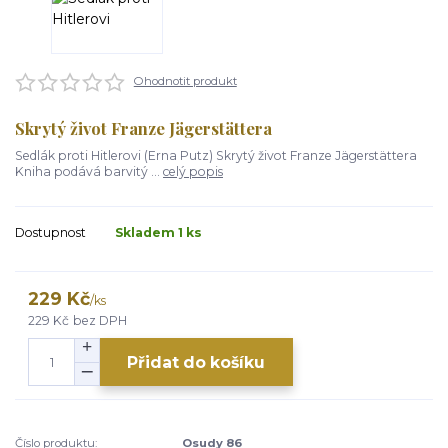
Ohodnotit produkt
Skrytý život Franze Jägerstättera
Sedlák proti Hitlerovi (Erna Putz) Skrytý život Franze Jägerstättera
Kniha podává barvitý ...
celý popis
Dostupnost
Skladem 1 ks
229 Kč
/
ks
229 Kč
bez DPH
Přidat do košíku
Číslo produktu:
Osudy 86