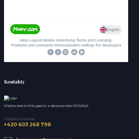
Kontakty
Křesťanské knihkupectví a devocionálie HOSANA
Vladimír Maňas
+420 603 268 798