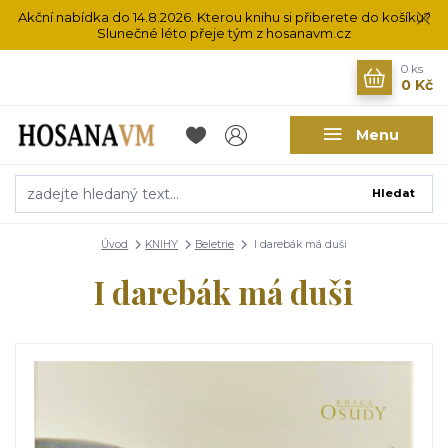
Akční nabídka do 14.8.2026. Kterou knihu si přiberete do košíku?
Slunečné léto přeje tým z hosanavm.cz
0
ks
0 Kč
Menu
Hledat
Úvod
KNIHY
Beletrie
I darebák má duši
I darebák má duši