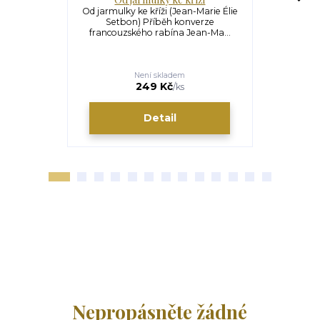
Od jarmulky ke kříži (Jean-Marie Élie
Než kroko
Setbon) Příběh konverze
Palán) 
francouzského rabína Jean-Ma...
Čížkovskéh
S
Není skladem
U
179 Kč
249 Kč
/
ks
Detail
Nepropásněte žádné