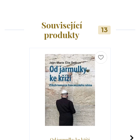
Související
13
produkty
Od jarmulky ke kříži
Než kro