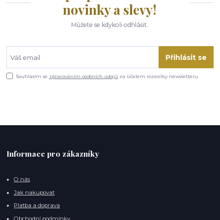
novinky a slevy!
Můžete se kdykoli odhlásit.
Přihlásit se
Souhlasím se
zpracováním osobních údajů
za účelem rozesílky newsletteru.
Informace pro zákazníky
O nás
Jak nakupovat
Platba a doprava
Obchodní podmínky