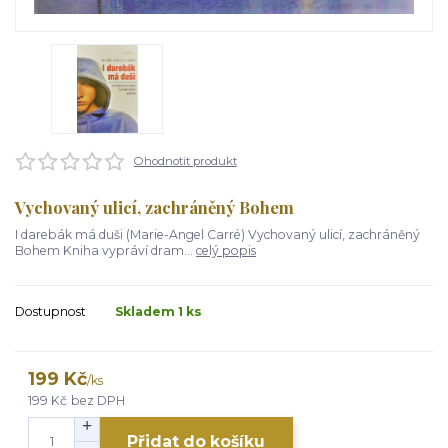
Ohodnotit produkt
Vychovaný ulicí, zachráněný Bohem
I darebák má duši (Marie-Angel Carré) Vychovaný ulicí, zachráněný
Bohem Kniha vypráví dram...
celý popis
Dostupnost
Skladem 1 ks
199 Kč
/
ks
199 Kč
bez DPH
Přidat do košíku