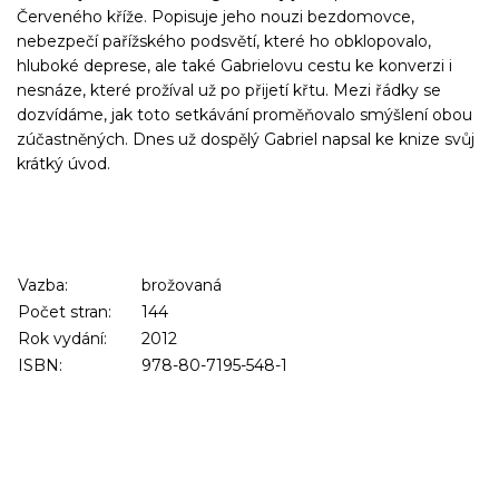
Červeného kříže. Popisuje jeho nouzi bezdomovce,
nebezpečí pařížského podsvětí, které ho obklopovalo,
hluboké deprese, ale také Gabrielovu cestu ke konverzi i
nesnáze, které prožíval už po přijetí křtu. Mezi řádky se
dozvídáme, jak toto setkávání proměňovalo smýšlení obou
zúčastněných. Dnes už dospělý Gabriel napsal ke knize svůj
krátký úvod.
Vazba:
brožovaná
Počet stran:
144
Rok vydání:
2012
ISBN:
978-80-7195-548-1