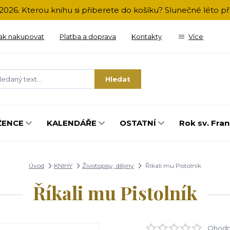
2026. Kterou knihu si přiberete do košíku? Slunečné léto 
ak nakupovat
Platba a doprava
Kontakty
Více
Hledat
ŽENCE
KALENDÁŘE
OSTATNÍ
Rok sv. Fran
Úvod
KNIHY
Životopisy, dějiny
Říkali mu Pistolník
Říkali mu Pistolník
Ohodno