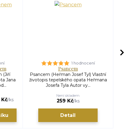
ení
1 hodnocení
nem
Psancem
(Jiří
Psancem (Heřman Josef Tyl) Vlastní
Karel
ota Jana
životopis tepelského opata Heřmana
Jež
...
Josefa Tyla Autor vy...
Fo
Není skladem
 Kč
/
ks
259 Kč
/
ks
šíku
Detail