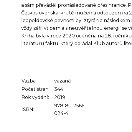
a sám převáděl pronásledované přes hranice. 
Československa, krutě mučen a odsouzen na 20 
leopoldovské pevnosti byl ztýrán a následkem 
vždy zářil vtipem a s neuvěřitelnou energií se v
Kniha byla v roce 2020 oceněna na 28. ročník
literaturu faktu, který pořádal Klub autorů lit
Vazba:
vázaná
Počet stran:
344
Rok vydání:
2019
978-80-7566-
ISBN:
024-4