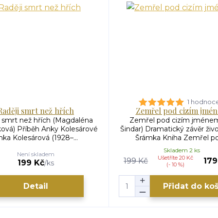
1 hodnoc
Raději smrt než hřích
Zemřel pod cizím jmé
i smrt než hřích (Magdaléna
Zemřel pod cizím jménem 
ová) Příběh Anky Kolesárové
Šindar) Dramatický závěr živ
nka Kolesárová (1928–...
Šrámka Kniha Zemřel pod
Skladem 2 ks
Není skladem
Ušetříte 20 Kč
199 Kč
179
199 Kč
/
ks
(- 10 %)
Detail
Přidat do ko