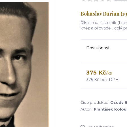
Bohuslav Burian (19
Říkali mu Pistolník (Fr
kněz a převadě...
celý p
Dostupnost
375 Kč
/
ks
375 Kč
bez DPH
Číslo produktu:
Osudy 
Autor:
František Kolou