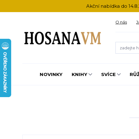
Akční nabídka do 14.8.
O nás
J
NOVINKY
KNIHY
SVÍCE
RŮ