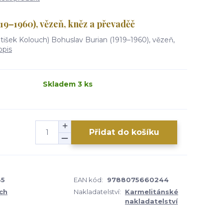
19–1960), vězeň, kněz a převaděč
antišek Kolouch) Bohuslav Burian (1919–1960), vězeň,
opis
Skladem 3 ks
Přidat do košíku
85
EAN kód:
9788075660244
ch
Nakladatelství:
Karmelitánské
nakladatelství