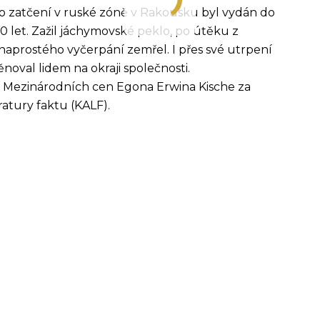
Po zatčení v ruské zóně v Rakousku byl vydán do
let. Zažil jáchymovské peklo, po útěku z
naprostého vyčerpání zemřel. I přes své utrpení
ěnoval lidem na okraji společnosti.
u Mezinárodních cen Egona Erwina Kische za
eratury faktu (KALF)
.