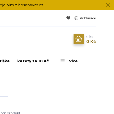
přeje tým z hosanavm.cz
Přihlášení
0
ks
0 Kč
tiška
kazety za 10 Kč
Více
tit produkt