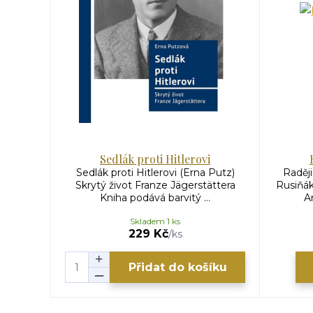
Sedlák proti Hitlerovi
Sedlák proti Hitlerovi (Erna Putz)
Raděj
Skrytý život Franze Jägerstättera
Rusiňák
Kniha podává barvitý ...
A
Skladem 1 ks
229 Kč
/
ks
Přidat do košíku