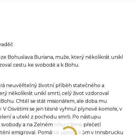
evaděč
ěze Bohuslava Buriana, muže, který několikrát unikl
azoval cestu ke svobodě a k Bohu.
rá neuvěřitelný životní příběh statečného a
 několikrát unikl smrti, celý život vzdoroval
 Bohu. Chtěl se stát misionářem, ale doba mu
. V Osvětimi se jen těsně vyhnul plynové komoře, v
lení a utekl z pochodu smrti. Po nástup
u
í svobody a na Zelném trhu v Brně přečetl
puštění emigroval. Pomáhal uprchlíkům v Innsbrucku