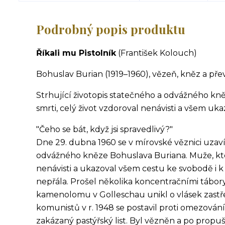
Podrobný popis produktu
Říkali mu Pistolník
(František Kolouch)
Bohuslav Burian (1919–1960), vězeň, kněz a př
Strhující životopis statečného a odvážného kn
smrti, celý život vzdoroval nenávisti a všem uk
"Čeho se bát, když jsi spravedlivý?"
Dne 29. dubna 1960 se v mírovské věznici uzaví
odvážného kněze Bohuslava Buriana. Muže, který
nenávisti a ukazoval všem cestu ke svobodě i k
nepřála. Prošel několika koncentračními tábory
kamenolomu v Golleschau unikl o vlásek zastře
komunistů v r. 1948 se postavil proti omezován
zakázaný pastýřský list. Byl vězněn a po pro