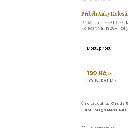
Příběh Anky Kolesá
Raději smrt než hřích 
Kolesárová (1928–...
cel
Dostupnost
199 Kč
/
ks
199 Kč
bez DPH
Číslo produktu:
Osudy 8
Autor:
Magdaléna Rus