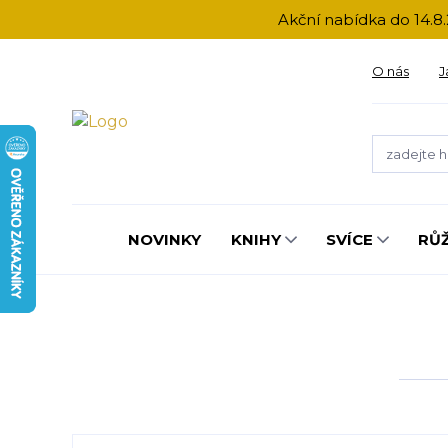
Akční nabídka do 14.8.
O nás
J
NOVINKY
KNIHY
SVÍCE
RŮ