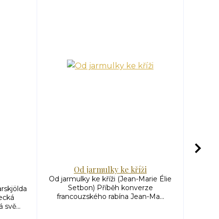
Od jarmulky ke kříži
Ne
Od jarmulky ke kříži (Jean-Marie Élie
Než 
Setbon) Příběh konverze
P
skjölda
francouzského rabína Jean-Ma...
Čížk
ecká
svě...