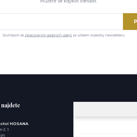
Můžete se kdykoli odhlásit.
P
Souhlasím se
zpracováním osobních údajů
za účelem rozesílky newsletteru.
 najdete
ctví HOSANA
 č. 1
týn