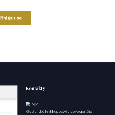
řihlásit se
Kontakty
Křesťanské knihkupectví a devocionálie