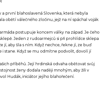
á)
y a první blahoslavená Slovenka, která nebyla
la obětí válečného zločinu, jejž na ní spáchal voják
dá armáda postupuje koncem války na západ. Je čeho
 sklepě. Jeden z rudoarmejců si při prohlídce sklepa
jí, aby šla s ním. Když nechce, řekne jí, ze bu
ď
e i stane. Když se mu odmítne podvolit, dovolí jí
šich příběhů. Její hrdinská odvaha obětovat svůj
ůstojnost ženy dodala naději mnohým, aby žili v
vol Hudák, iniciátor jejího blahořečení.