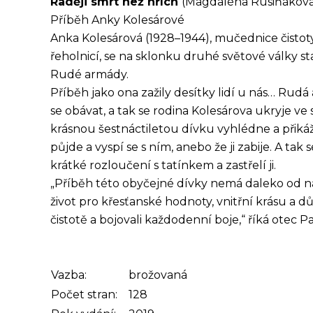
Raději smrt než hřích
(Magdaléna Rusiňákov
Příběh Anky Kolesárové
Anka Kolesárová (1928–1944), mučednice čistot
řeholnicí, se na sklonku druhé světové války sta
Rudé armády.
Příběh jako ona zažily desítky lidí u nás… Ru
se obávat, a tak se rodina Kolesárova ukryje ve
krásnou šestnáctiletou dívku vyhlédne a přikáže 
půjde a vyspí se s ním, anebo že ji zabije.
A tak s
krátké rozloučení s tatínkem a zastřelí ji.
„Příběh této obyčejné dívky nemá daleko od na
život pro křesťanské hodnoty, vnitřní krásu a d
čistotě a bojovali každodenní boje,“ říká otec Pa
Vazba:
brožovaná
Počet stran:
128