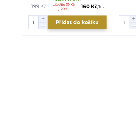
Ušetříte 39 Kč
199 Kč
160 Kč
/
ks
(- 20 %)
Přidat do košíku