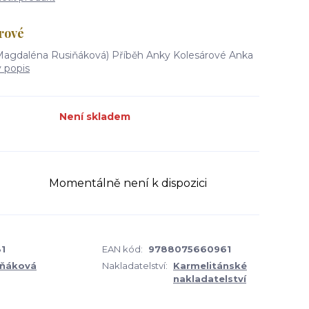
rové
(Magdaléna Rusiňáková) Příběh Anky Kolesárové Anka
ý popis
Není skladem
Momentálně není k dispozici
1
EAN kód:
9788075660961
iňáková
Nakladatelství:
Karmelitánské
nakladatelství