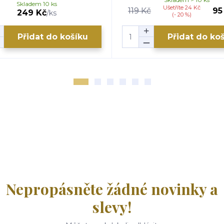
Skladem 10 ks
Ušetříte 24 Kč
119 Kč
95
249 Kč
/
ks
(- 20 %)
Přidat do košíku
Přidat do ko
Nepropásněte žádné novinky a
slevy!