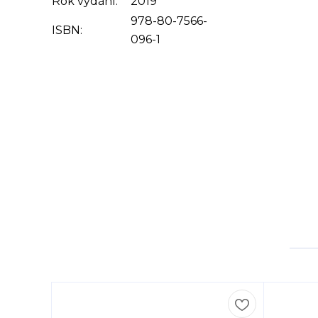
Rok vydání:
2019
978-80-7566-
ISBN:
096-1