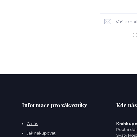
Informace pro zákazníky
Kde nás
O nás
Knihkupe
Poutní dům
Jak nakupovat
Svatý Hos