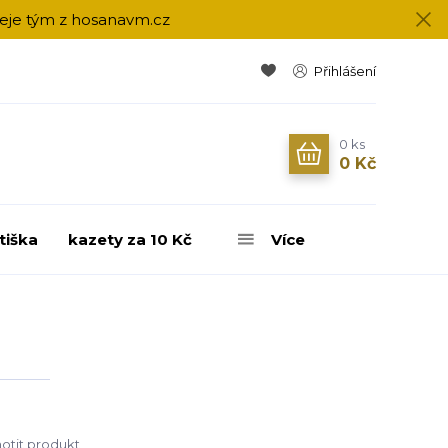
přeje tým z hosanavm.cz
Přihlášení
0
ks
0 Kč
tiška
kazety za 10 Kč
Více
tit produkt