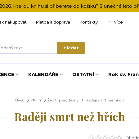
2026. Kterou knihu si přiberete do košíku? Slunečné léto 
ak nakupovat
Platba a doprava
Kontakty
Více
Hledat
ŽENCE
KALENDÁŘE
OSTATNÍ
Rok sv. Fran
Úvod
KNIHY
Životopisy, dějiny
Raději smrt než hřích
Raději smrt než hřích
Ohodno