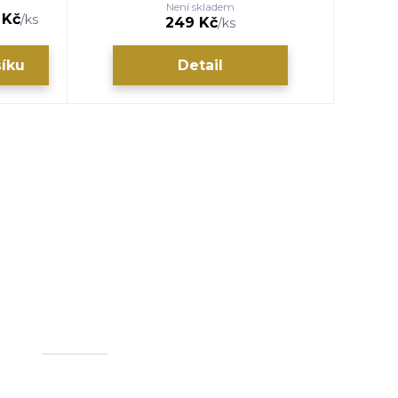
Není skladem
 Kč
179 K
/
ks
249 Kč
/
ks
šíku
Detail