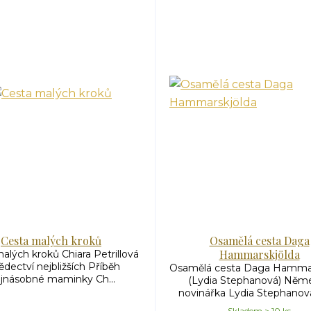
Cesta malých kroků
Osamělá cesta Daga
Hammarskjölda
alých kroků Chiara Petrillová
vědectví nejbližších Příběh
Osamělá cesta Daga Hammar
ojnásobné maminky Ch...
(Lydia Stephanová) Něm
novinářka Lydia Stephanová 
Skladem > 10 ks