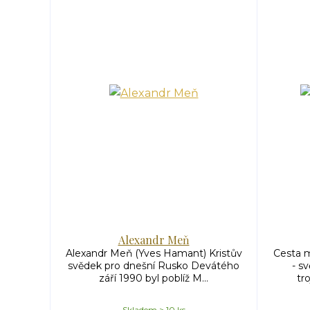
Alexandr Meň
Alexandr Meň (Yves Hamant) Kristův
Cesta m
svědek pro dnešní Rusko Devátého
- s
září 1990 byl poblíž M...
tr
Skladem > 10 ks