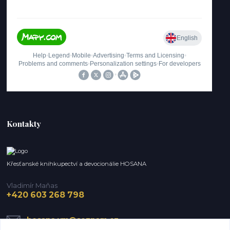
Kontakty
Křesťanské knihkupectví a devocionálie HOSANA
Vladimír Maňas
+420 603 268 798
hosana.vm@seznam.cz