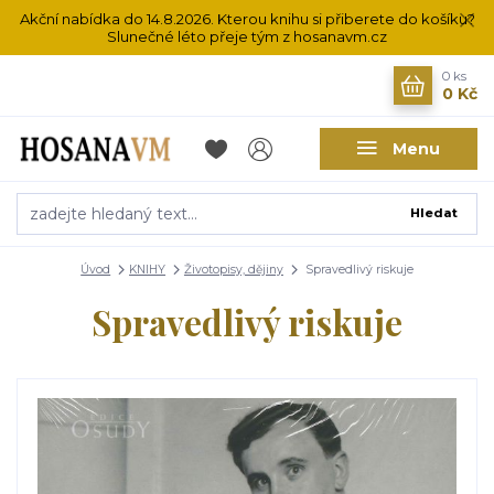
Akční nabídka do 14.8.2026. Kterou knihu si přiberete do košíku?
Slunečné léto přeje tým z hosanavm.cz
0
ks
0 Kč
Menu
Hledat
Úvod
KNIHY
Životopisy, dějiny
Spravedlivý riskuje
Spravedlivý riskuje