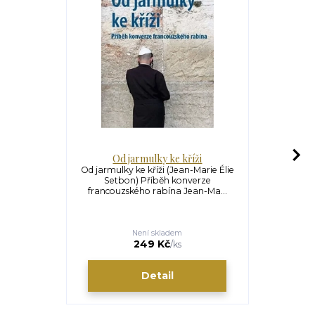
Od jarmulky ke kříži
Než kro
Od jarmulky ke kříži (Jean-Marie Élie
Než kroko
Setbon) Příběh konverze
Palán) 
francouzského rabína Jean-Ma...
Čížkovskéh
S
Není skladem
U
179 Kč
249 Kč
/
ks
Detail