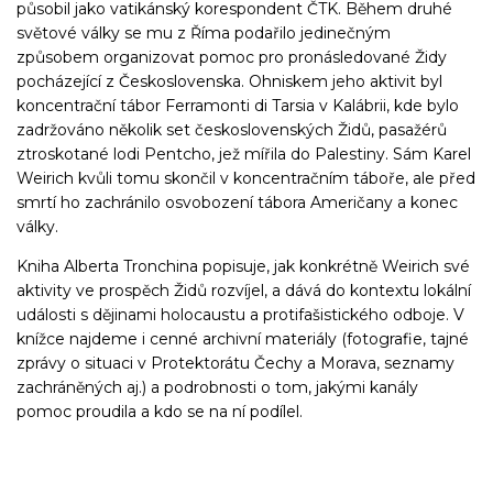
působil jako vatikánský korespondent ČTK. Během druhé
světové války se mu z Říma podařilo jedinečným
způsobem organizovat pomoc pro pronásledované Židy
pocházející z Československa. Ohniskem jeho aktivit byl
koncentrační tábor Ferramonti di Tarsia v Kalábrii, kde bylo
zadržováno několik set československých Židů, pasažérů
ztroskotané lodi Pentcho, jež mířila do Palestiny. Sám Karel
Weirich kvůli tomu skončil v koncentračním táboře, ale před
smrtí ho zachránilo osvobození tábora Američany a konec
války.
Kniha Alberta Tronchina popisuje, jak konkrétně Weirich své
aktivity ve prospěch Židů rozvíjel, a dává do kontextu lokální
události s dějinami holocaustu a protifašistického odboje. V
knížce najdeme i cenné archivní materiály (fotografie, tajné
zprávy o situaci v Protektorátu Čechy a Morava, seznamy
zachráněných aj.) a podrobnosti o tom, jakými kanály
pomoc proudila a kdo se na ní podílel.