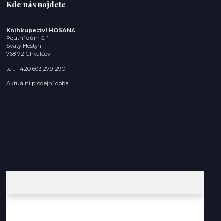
Kde nás najdete
Knihkupectví HOSANA
Poutní dům č. 1
Svatý Hostýn
768 72 Chvalčov
tel.: +420 603 279 290
Aktuální prodejní doba