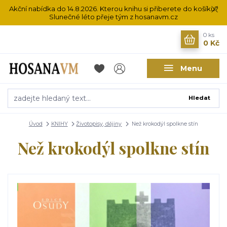
Akční nabídka do 14.8.2026. Kterou knihu si přiberete do košíku?
Slunečné léto přeje tým z hosanavm.cz
0
ks
0 Kč
Menu
Hledat
Úvod
KNIHY
Životopisy, dějiny
Než krokodýl spolkne stín
Než krokodýl spolkne stín