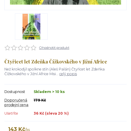
Ohodnotit produkt
Čtyřicet let Zdeňka Čížkovského v Jižní Africe
Než krokodýl spolkne stín (Aleš Palán) Čtyřicet let Zdeňka
Čížkovského v Jižní Africe Misi...
celý popis
Dostupnost
Skladem > 10 ks
Doporučená
179 Kč
prodejní cena
Ušetříte
36 Kč (sleva
20
%)
143 Kč
/
ks