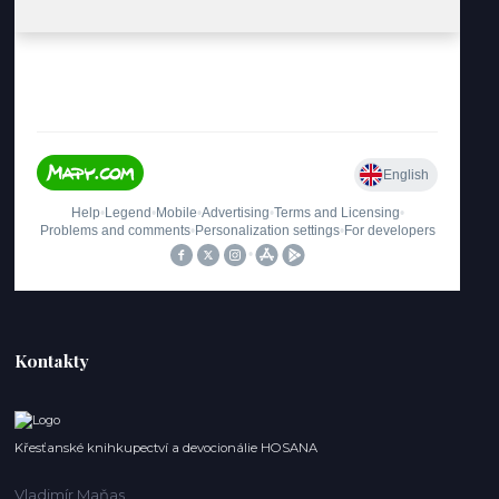
Kontakty
Křesťanské knihkupectví a devocionálie HOSANA
Vladimír Maňas