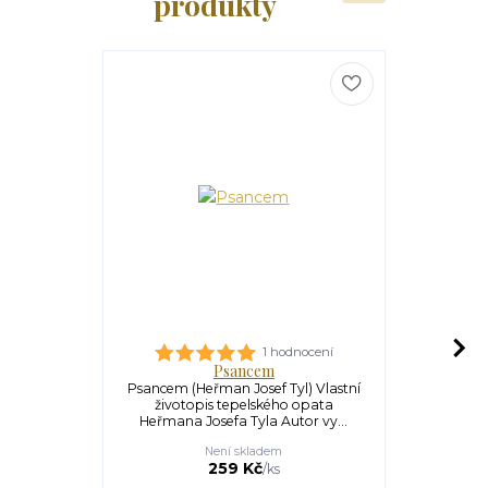
produkty
1 hodnocení
Psancem
Sedlá
Psancem (Heřman Josef Tyl) Vlastní
Sedlák pro
životopis tepelského opata
Skrytý živ
Heřmana Josefa Tyla Autor vy...
Kniha 
Není skladem
259 Kč
/
ks