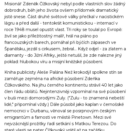
Misionář Zdeněk Čížkovský nebyl podle vlastních slov žádný
dobrodruh, běh jeho života ovšem přídomek dramatický
jistě snese. Část druhé světové války přečkal v nacistickém
lágru a před další - tentokrát komunistickou - internací v
roce 1948 musel opustit vlast. Tři roky se toulal po Evropě:
živil se jako příležitostný malíř, hrál na piáno po
francouzských barech, pomáhal při býčích zápasech ve
Španělsku, jezdil s cirkusem, žebral... Když odjel - za zlatem a
diamanty - do Jižní Afriky, ještě netušil, že zde nalezne jiný
poklad: hlubokou víru a misijní kněžské působení.
Kniha publicisty Aleše Palána Než krokodýl spolkne stín se
zaměřuje zejména na africké působení Zdeňka
Čížkovského. Na jihu černého kontinentu strávil 40 let jako
člen řádu oblátů. Nejintenzivněji vzpomínal na své působení
v buši mezi domorodými Zuly. ("Zulu - to znamená nebeští
lidé," připomínal vždy.) Dále působil jako kaplan v černošské
nemocnici v Durbanu, věnoval se posrpnovým českým
emigrantům a farnosti ve městě Pinetown. Mezi své
nejvzácnější prožitky řadí setkání s Matkou Terezou. Do
staré vlasti se pater Čížkovský vrátil až na začátku