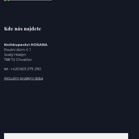
Kde nás najdete
Knihkupectví HOSANA
Poutní dům č. 1
Svatý Hostýn
768 72 Chvalčov
tel.: +420 603 279 290
Aktuální prodejní doba