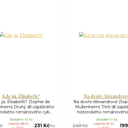
Kde jsi, Élisabeth?
Na dvoře Alexandrov
jsi, Élisabeth? (Sophie de
Na dvoře Alexandrově (Sop
nheim) Druhý díl úspěšného
Mullenheim) Třetí díl úsp
orického románového cyk...
historického románového 
Skladem 10 ks
Skladem 9 ks
Ušetříte 58 Kč
Ušetříte 50 Kč
č
231 Kč
249 Kč
199
/
ks
(- 20 %)
(- 20 %)