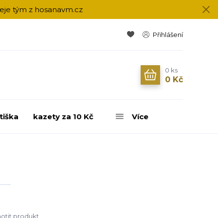
přeje tým z hosanavm.cz
Přihlášení
0
ks
0 Kč
tiška
kazety za 10 Kč
Více
tit produkt