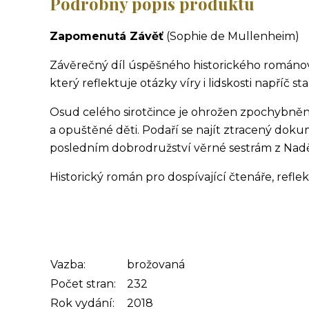
Podrobný popis produktu
Zapomenutá Závěť
(Sophie de Mullenheim)
Závěrečný díl úspěšného historického románové
který reflektuje otázky víry i lidskosti napříč sta
Osud celého sirotčince je ohrožen zpochybněním
a opuštěné děti. Podaří se najít ztracený dok
posledním dobrodružství věrné sestrám z Nad
Historický román pro dospívající čtenáře, reflektu
Vazba:
brožovaná
Počet stran:
232
Rok vydání:
2018