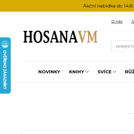
Akční nabídka do 14.8.
O nás
J
NOVINKY
KNIHY
SVÍCE
RŮ