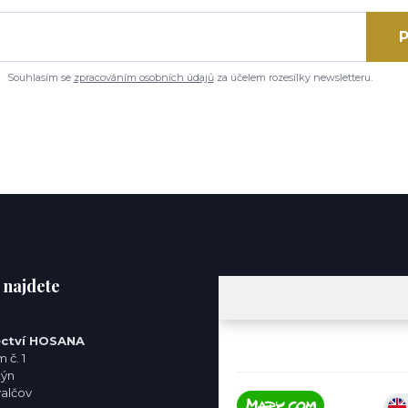
P
Souhlasím se
zpracováním osobních údajů
za účelem rozesílky newsletteru.
 najdete
ctví HOSANA
 č. 1
týn
valčov