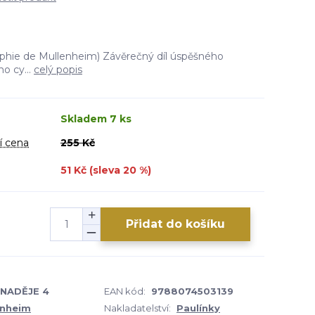
hie de Mullenheim) Závěrečný díl úspěšného
o cy...
celý popis
Skladem 7 ks
í cena
255 Kč
51 Kč (sleva
20
%)
Přidat do košíku
 NADĚJE 4
EAN kód:
9788074503139
enheim
Nakladatelství:
Paulínky