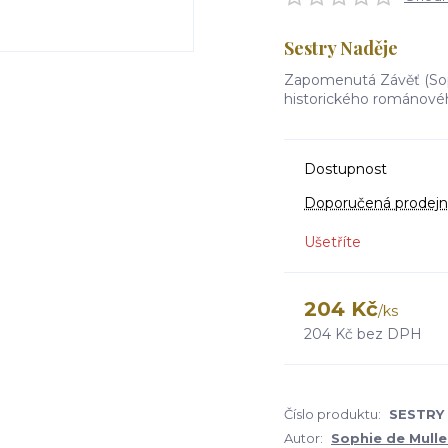
Sestry Naděje
Zapomenutá Závěť (Sop
historického románovéh
Dostupnost
Doporučená prodejn
Ušetříte
204 Kč
/
ks
204 Kč
bez DPH
Číslo produktu:
SESTRY
Autor:
Sophie de Mull