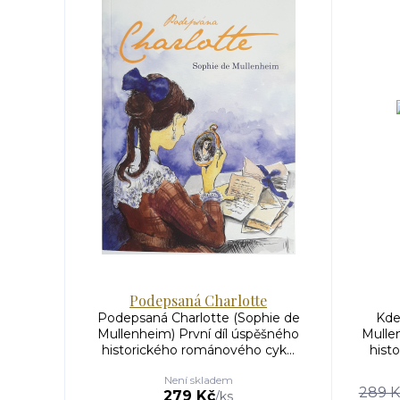
Podepsaná Charlotte
Podepsaná Charlotte (Sophie de
Kde 
Mullenheim) První díl úspěšného
Mulle
historického románového cyk...
hist
Není skladem
289 K
279 Kč
/
ks