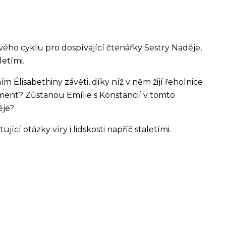
ho cyklu pro dospívající čtenářky Sestry Naděje,
letími.
 Élisabethiny závěti, díky níž v něm žijí řeholnice
ument? Zůstanou Emílie s Konstancií v tomto
ěje?
jící otázky víry i lidskosti napříč staletími.