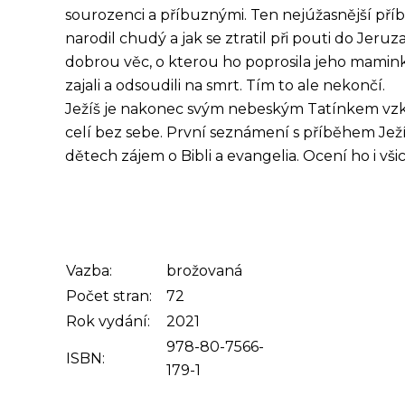
sourozenci a příbuznými. Ten nejúžasnější příběh
narodil chudý a jak se ztratil při pouti do Jeru
dobrou věc, o kterou ho poprosila jeho mamin
zajali a odsoudili na smrt. Tím to ale nekončí.
Ježíš je nakonec svým nebeským Tatínkem vzkří
celí bez sebe. První seznámení s příběhem Jež
dětech zájem o Bibli a evangelia. Ocení ho i vši
Vazba:
brožovaná
Počet stran:
72
Rok vydání:
2021
978-80-7566-
ISBN:
179-1