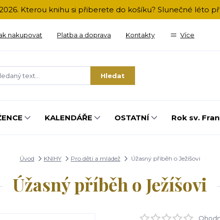
2026. Kterou knihu si přiberete do košíku? Slunečné léto 
ak nakupovat
Platba a doprava
Kontakty
Více
Hledat
ŽENCE
KALENDÁŘE
OSTATNÍ
Rok sv. Fran
Úvod
KNIHY
Pro děti a mládež
Úžasný příběh o Ježíšovi
Úžasný příběh o Ježíšovi
Ohodno