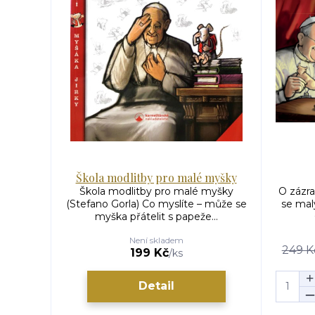
Škola modlitby pro malé myšky
Škola modlitby pro malé myšky
O zázra
(Stefano Gorla) Co myslíte – může se
se mal
myška přátelit s papeže...
Není skladem
249 K
199 Kč
/
ks
Detail