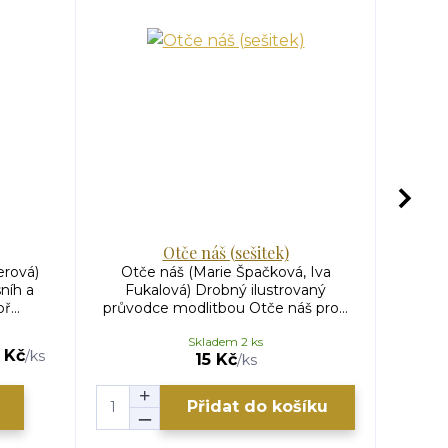
Otče náš (sešitek)
Poví
erová)
Otče náš (Marie Špačková, Iva
Poví
níh a
Fukalová) Drobný ilustrovaný
(Lenk
...
průvodce modlitbou Otče náš pro...
his
Skladem 2 ks
 Kč
/
ks
15 Kč
/
ks
Přidat do košíku