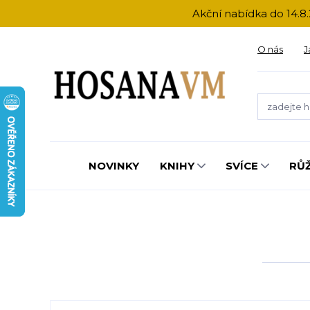
Akční nabídka do 14.8.
O nás
J
NOVINKY
KNIHY
SVÍCE
RŮ