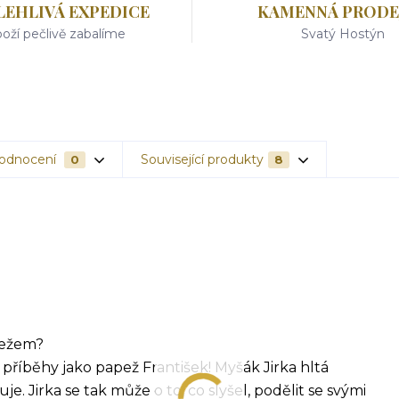
LEHLIVÁ EXPEDICE
KAMENNÁ PRODE
oží pečlivě zabalíme
Svatý Hostýn
odnocení
Související produkty
0
8
pežem?
příběhy jako papež František! Myšák Jirka hltá
je. Jirka se tak může o to, co slyšel, podělit se svými