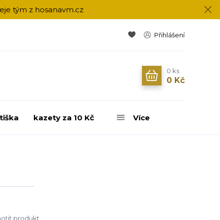
přeje tým z hosanavm.cz
Přihlášení
0
ks
0 Kč
tiška
kazety za 10 Kč
Více
tit produkt