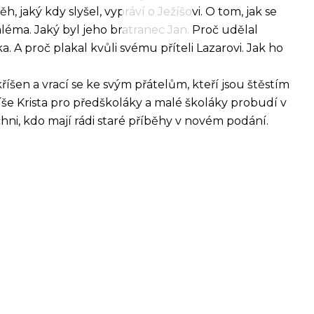
, jaký kdy slyšel, vypráví o Ježíšovi. O tom, jak se
zaléma. Jaký byl jeho bratranec Jan. Proč udělal
ka.
A proč plakal kvůli svému příteli Lazarovi. Jak ho
šen a vrací se ke svým přátelům, kteří jsou štěstím
íše Krista pro předškoláky a malé školáky probudí v
chni, kdo mají rádi staré příběhy v novém podání.