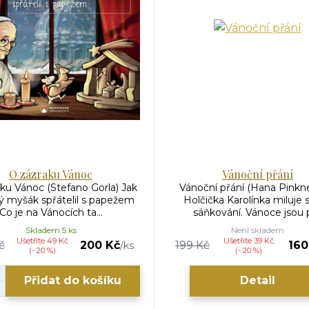
O zázraku Vánoc
Vánoční přání
ku Vánoc (Stefano Gorla) Jak
Vánoční přání (Hana Pinkn
ý myšák spřátelil s papežem
Holčička Karolínka miluje s
Co je na Vánocích ta...
sáňkování. Vánoce jsou př
Skladem 5 ks
Není skladem
Ušetříte 49 Kč
Ušetříte 39 Kč
č
200 Kč
199 Kč
160
/
ks
(- 20 %)
(- 20 %)
Přidat do košíku
Detail