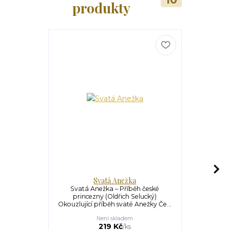
produkty
Svatá Anežka
Svatá Anežka – Příběh české
Zasvěcení 
princezny (Oldřich Selucký)
Pierre-Yves 
Okouzlující příběh svaté Anežky Če...
našeh
Není skladem
U
348 Kč
219 Kč
/
ks