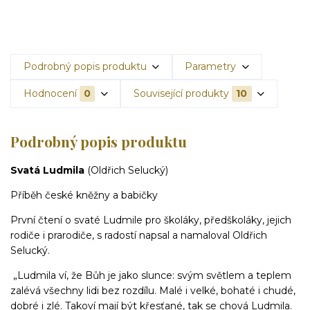
Podrobný popis produktu
Parametry
Hodnocení
0
Související produkty
10
Podrobný popis produktu
Svatá Ludmila
(Oldřich Selucký)
Příběh české kněžny a babičky
První čtení o svaté Ludmile pro školáky, předškoláky, jejich
rodiče i prarodiče, s radostí napsal a namaloval Oldřich
Selucký.
„Ludmila ví, že Bůh je jako slunce: svým světlem a teplem
zalévá všechny lidi bez rozdílu. Malé i velké, bohaté i chudé,
dobré i zlé. Takoví mají být křesťané, tak se chová Ludmila.