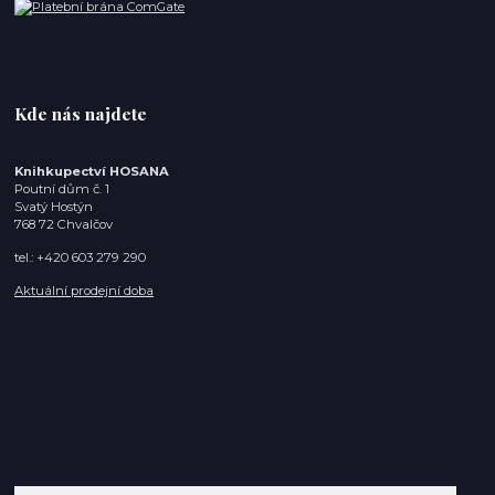
Kde nás najdete
Knihkupectví HOSANA
Poutní dům č. 1
Svatý Hostýn
768 72 Chvalčov
tel.: +420 603 279 290
Aktuální prodejní doba