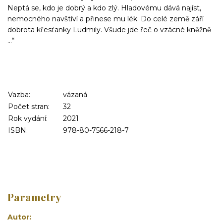
Neptá se, kdo je dobrý a kdo zlý. Hladovému dává najíst,
nemocného navštíví a přinese mu lék. Do celé země září
dobrota křesťanky Ludmily. Všude jde řeč o vzácné kněžně
...“
Vazba:
vázaná
Počet stran:
32
Rok vydání:
2021
ISBN:
978-80-7566-218-7
Parametry
Autor