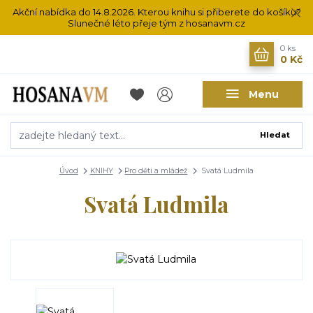
Akční nabídka do 14.8.2026. Kterou knihu si přiberete do košíku?
Slunečné léto přeje tým z hosanavm.cz
0
ks
0 Kč
Menu
Hledat
Úvod
KNIHY
Pro děti a mládež
Svatá Ludmila
Svatá Ludmila