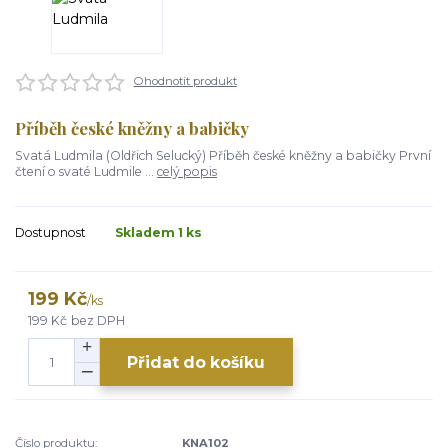
Ohodnotit produkt
Příběh české kněžny a babičky
Svatá Ludmila (Oldřich Selucký) Příběh české kněžny a babičky První
čtení o svaté Ludmile ...
celý popis
Dostupnost
Skladem 1 ks
199 Kč
/
ks
199 Kč
bez DPH
Přidat do košíku
Číslo produktu:
KNA102