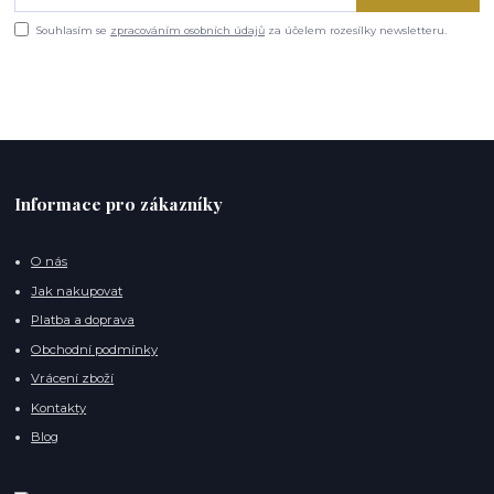
Souhlasím se
zpracováním osobních údajů
za účelem rozesílky newsletteru.
Informace pro zákazníky
O nás
Jak nakupovat
Platba a doprava
Obchodní podmínky
Vrácení zboží
Kontakty
Blog