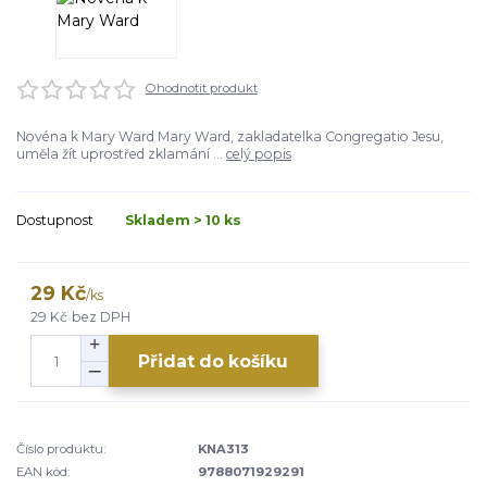
Ohodnotit produkt
Novéna k Mary Ward Mary Ward, zakladatelka Congregatio Jesu,
uměla žít uprostřed zklamání ...
celý popis
Dostupnost
Skladem > 10 ks
29 Kč
/
ks
29 Kč
bez DPH
Přidat do košíku
Číslo produktu:
KNA313
EAN kód:
9788071929291