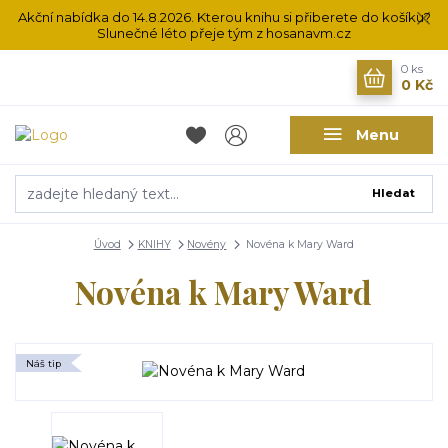
Akční nabídka do 14.8.2026. Kterou knihu si přiberete do košíku?
Slunečné léto přeje tým z hosanavm.cz
0
ks
0 Kč
Menu
Hledat
Úvod
KNIHY
Novény
Novéna k Mary Ward
Novéna k Mary Ward
Náš tip