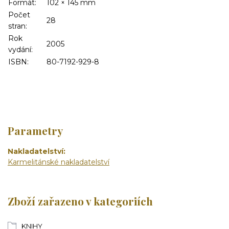
Formát:
102
×
145
mm
Počet
28
stran:
Rok
2005
vydání:
ISBN:
80-7192-929-8
Parametry
Nakladatelství
Karmelitánské nakladatelství
Zboží zařazeno v kategoriích
KNIHY