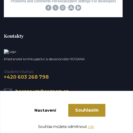
Kontakty
Křesťanské knihkupectví a devocionálie HOSANA
Vladimír Maňas
+420 603 268 798
hosana.vm@seznam.cz
Souhlasím
Nastavení
Souhlas můžete odmítnout
zde
.
Vytvořeno na
Eshop-rychle.cz