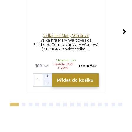
Velká hra Mary Wardové
Novéna
Velká hra Mary Wardové (Ida
Novéna
Friederike Görresová) Mary Wardová
Fantastick
(1585-1645), zakladatelka I...
Wardové (158
Skladem 1 ks
Ušetříte 33 Kč
U
169 Kč
136 Kč
35 Kč
/
ks
(- 20 %)
Přidat do košíku