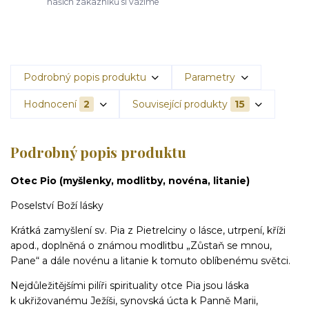
našich zákazníků si vážíme
Podrobný popis produktu
Parametry
Hodnocení
2
Související produkty
15
Podrobný popis produktu
Otec Pio (myšlenky, modlitby, novéna, litanie)
Poselství Boží lásky
Krátká zamyšlení sv. Pia z Pietrelciny o lásce, utrpení, kříži
apod., doplněná o známou modlitbu „Zůstaň se mnou,
Pane“ a dále novénu a litanie k tomuto oblíbenému světci.
Nejdůležitějšími pilíři spirituality otce Pia jsou láska
k ukřižovanému Ježíši, synovská úcta k Panně Marii,