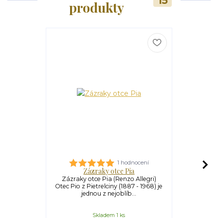
15
produkty
1 hodnocení
Zázraky otce Pia
Otec P
Zázraky otce Pia (Renzo Allegri)
Otec Pio (T
Otec Pio z Pietrelciny (1887 - 1968) je
zářící post
jednou z nejoblíb...
této
Skladem 1 ks