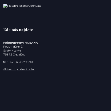
Kde nás najdete
Knihkupectví HOSANA
Poutní dům č. 1
Svatý Hostýn
768 72 Chvalčov
tel.: +420 603 279 290
Aktuální prodejní doba