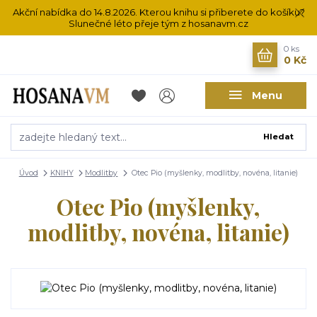
Akční nabídka do 14.8.2026. Kterou knihu si přiberete do košíku?
Slunečné léto přeje tým z hosanavm.cz
0
ks
0 Kč
Menu
Hledat
Úvod
KNIHY
Modlitby
Otec Pio (myšlenky, modlitby, novéna, litanie)
Otec Pio (myšlenky,
modlitby, novéna, litanie)