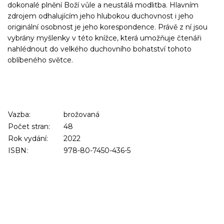
dokonalé plnění Boží vůle a neustálá modlitba. Hlavním
zdrojem odhalujícím jeho hlubokou duchovnost i jeho
originální osobnost je jeho korespondence. Právě z ní jsou
vybrány myšlenky v této knížce, která umožňuje čtenáři
nahlédnout do velkého duchovního bohatství tohoto
oblíbeného světce.
Vazba:
brožovaná
Počet stran:
48
Rok vydání:
2022
ISBN:
978-80-7450-436-5