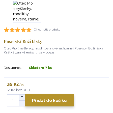
Ohodnotit produkt
Poselství Boží lásky
Otec Pio (myšlenky, modlitby, novéna, litanie) Poselství Boží lásky
Krátká zamyšlení sv. ...
celý popis
Dostupnost
Skladem 7 ks
35 Kč
/
ks
35 Kč
bez DPH
Přidat do košíku